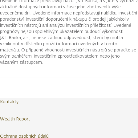
Uvedené informace představují názor J&T Banka, a.s., který vychází z
aktuálně dostupných informací v čase jeho zhotovení k výše
uvedenému dni. Uvedené informace nepředstavují nabídku, investiční
poradenství, investiční doporučení k nákupu či prodeji jakýchkoliv
investičních nástrojů ani analýzu investičních příležitostí. Uvedené
prognózy nejsou spolehlivým ukazatelem budoucí výkonnosti.
J&T Banka, a.s., nenese žádnou odpovědnost, která by mohla
vzniknout v důsledku použití informací uvedených v tomto
materiálu. O případné vhodnosti investičních nástrojů se poraďte se
svým bankéřem, investičním zprostředkovatelem nebo jeho
vázaným zástupcem.
Kontakty
Wealth Report
Ochrana osobních údajů