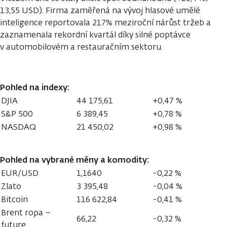
13,55 USD). Firma zaměřená na vývoj hlasové umělé
inteligence reportovala 217% meziroční nárůst tržeb a
zaznamenala rekordní kvartál díky silné poptávce
v automobilovém a restauračním sektoru.
Pohled na indexy:
DJIA
44 175,61
+0,47 %
S&P 500
6 389,45
+0,78 %
NASDAQ
21 450,02
+0,98 %
Pohled na vybrané měny a komodity:
EUR/USD
1,1640
-0,22 %
Zlato
3 395,48
-0,04 %
Bitcoin
116 622,84
-0,41 %
Brent ropa –
66,22
-0,32 %
future