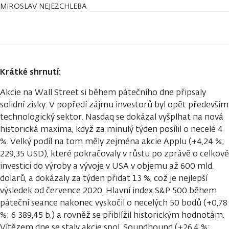
MIROSLAV NEJEZCHLEBA
Krátké shrnutí:
Akcie na Wall Street si během pátečního dne připsaly
solidní zisky. V popředí zájmu investorů byl opět především
technologický sektor. Nasdaq se dokázal vyšplhat na nová
historická maxima, když za minulý týden posílil o necelé 4
%. Velký podíl na tom měly zejména akcie Applu (+4,24 %;
229,35 USD), které pokračovaly v růstu po zprávě o celkové
investici do výroby a vývoje v USA v objemu až 600 mld.
dolarů, a dokázaly za týden přidat 13 %, což je nejlepší
výsledek od července 2020. Hlavní index S&P 500 během
páteční seance nakonec vyskočil o necelých 50 bodů (+0,78
%; 6 389,45 b.) a rovněž se přiblížil historickým hodnotám.
Vítězem dne se staly akcie spol. Soundhound (+26,4 %;