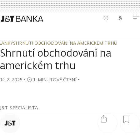
LÁNKY
SHRNUTÍ OBCHODOVÁNÍ NA AMERICKÉM TRHU
LÁNKY
SHRNUTÍ OBCHODOVÁNÍ NA AMERICKÉM TRHU
Shrnutí obchodování na
americkém trhu
11. 8. 2025
・
1-MINUTOVÉ ČTENÍ
・
J&T SPECIALISTA