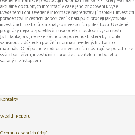
Uvedené informace představují názor J&T Banka, a.s., který vychází z
aktuálně dostupných informací v čase jeho zhotovení k výše
uvedenému dni. Uvedené informace nepředstavují nabídku, investiční
poradenství, investiční doporučení k nákupu či prodeji jakýchkoliv
investičních nástrojů ani analýzu investičních příležitostí. Uvedené
prognózy nejsou spolehlivým ukazatelem budoucí výkonnosti.
J&T Banka, a.s., nenese žádnou odpovědnost, která by mohla
vzniknout v důsledku použití informací uvedených v tomto
materiálu. O případné vhodnosti investičních nástrojů se poraďte se
svým bankéřem, investičním zprostředkovatelem nebo jeho
vázaným zástupcem.
Kontakty
Wealth Report
Ochrana osobních údajů