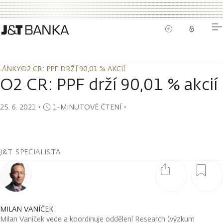
LÁNKY
O2 CR: PPF DRŽÍ 90,01 % AKCIÍ
LÁNKY
O2 CR: PPF DRŽÍ 90,01 % AKCIÍ
O2 CR: PPF drží 90,01 % akcií
25. 6. 2021
・
1-MINUTOVÉ ČTENÍ
・
J&T SPECIALISTA
MILAN VANÍČEK
Milan Vaníček vede a koordinuje oddělení Research (výzkum