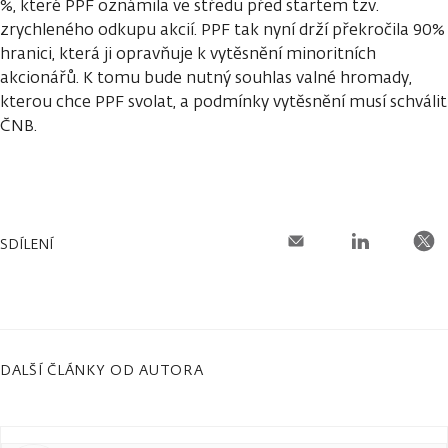
%, které PPF oznámila ve středu před startem tzv.
zrychleného odkupu akcií. PPF tak nyní drží překročila 90%
hranici, která ji opravňuje k vytěsnění minoritních
akcionářů. K tomu bude nutný souhlas valné hromady,
kterou chce PPF svolat, a podmínky vytěsnění musí schválit
ČNB.
SDÍLENÍ
DALŠÍ ČLÁNKY OD AUTORA