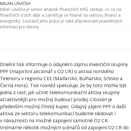
MILAN LÁVIČKA
Milan Lávička je senior analytik finančních trhů, sleduje, co se na
finančních trzích děje a zaměřuje se hlavně na sektory financí a
energetiky. Součástí jeho práce je také připravování pravidelných
informací pro klienty.
Dnešní tisk informuje o údajném zájmu investiční skupiny
PPF (majoritní akcionář v O2 CR) o aktiva norského
Telenoru v regionu CEE (Maďarsko, Bulharsko, Srbsko a
Černá Hora). Tisk rovněž spekuluje, že by toto mohla být
jedna z cest, jak učinit telekomunikační aktiva skupiny
atraktivnější pro možný budoucí prodej. Citován je
především možný čínský kupec. Údajný zájem PPF o další
aktiva ze sektoru telekomunikací budeme sledovat i
v návaznosti na možné zapojení samotné O2 CR.
Vnímáme několik možných scénářů od zapojení O2 CR do