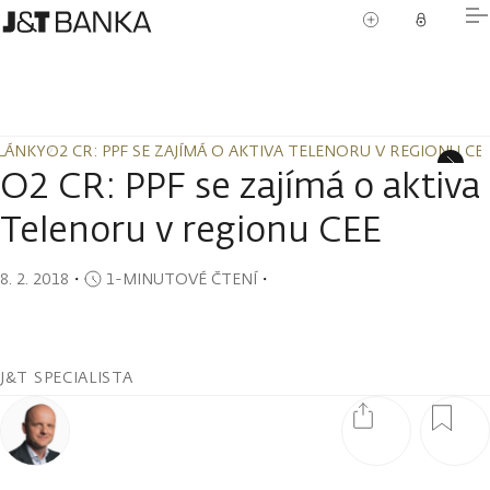
LÁNKY
O2 CR: PPF SE ZAJÍMÁ O AKTIVA TELENORU V REGIONU CE
LÁNKY
O2 CR: PPF SE ZAJÍMÁ O AKTIVA TELENORU V REGIONU CE
O2 CR: PPF se zajímá o aktiva
Telenoru v regionu CEE
8. 2. 2018
・
1-MINUTOVÉ ČTENÍ
・
J&T SPECIALISTA