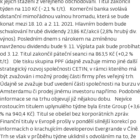
k jejich stažení z veřejného obchodování. Titul zakončil
týden na 110 Kč (-2,1 % t/t). Komerční banka svolává
distanční mimořádnou valnou hromadu, která se bude
konat mezi 18. 10. a 2. 11. 2021. Hlavním bodem bude
schvalování hrubé dividendy 23,86 Kč/akcii (2,8% hrubý div.
výnos). Posledním dnem s nárokem na zmíněnou
navrženou dividendu bude 9. 11. Výplata pak bude probíhat
od 3. 12. Titul zakončil páteční seanci na 863,5 Kč (+0,2 %
t/t). Dle tisku skupina PPF údajně zvažuje mimo jiné další
strategický rozvoj společnosti CETIN, v rámci kterého má
být zvažován i možný prodej části firmy přes veřejný trh.
Údajně se zvažuje buď uvedení části společnosti na burzu v
Amsterdamu či prodej jinému investoru napřímo. Podobné
informace se na trhu objevují již nějakou dobu. Nejvíce
rostoucím titulem uplynulého týdne byla Erste Group (+3,6
% na 940,4 Kč). Titul se obešel bez korporátních zpráv.
Finanční tituly v Evropě prošly v pondělí silnější korekcí po
informacích o krachujícím developerovi Evergrande v Číně.
Trh se však v průběhu týdne uklidnil s odvoláním na to, že