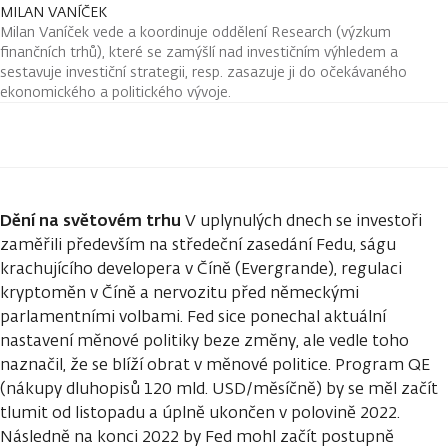
MILAN VANÍČEK
Milan Vaníček vede a koordinuje oddělení Research (výzkum
finančních trhů), které se zamýšlí nad investičním výhledem a
sestavuje investiční strategii, resp. zasazuje ji do očekávaného
ekonomického a politického vývoje.
Dění na světovém trhu
V uplynulých dnech se investoři
zaměřili především na středeční zasedání Fedu, ságu
krachujícího developera v Číně (Evergrande), regulaci
kryptoměn v Číně a nervozitu před německými
parlamentními volbami. Fed sice ponechal aktuální
nastavení měnové politiky beze změny, ale vedle toho
naznačil, že se blíží obrat v měnové politice. Program QE
(nákupy dluhopisů 120 mld. USD/měsíčně) by se měl začít
tlumit od listopadu a úplně ukončen v polovině 2022.
Následně na konci 2022 by Fed mohl začít postupně