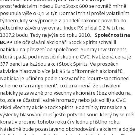
prostřednictvím indexu EuroStoxx 600 se rovněž mírně
posunula výše o 0,4 % t/t. Domácí trh si prošel volatilním
týdnem, kdy se výprodeje z pondělí nakonec povedlo do
pátečního závěru vyrovnat. Index PX přidal 0,2 % t/t na
Společnosti na
1307,2 bodu. Tedy nejvýše od roku 2010.
BCPP
Dle očekávání akcionáři Stock Spirits schválili
nabídku na převzetí od společnosti Sunray Investments,
která spadá pod investiční skupinu CVC. Nabízená cena je
377 pencí za každou akcii Stock Spirits. Ve prospěch
akvizice hlasovalo více jak 95 % přítomných akcionářů.
Nabídka je učiněna podle takzvaného “court-sanctioned
scheme of arrangement“, což znamená, že schválení
nabídky je závazné pro všechny akcionáře (bez ohledu na
to, zda se účastnili valné hromady nebo jak volili) a CVC
získá všechny akcie Stock Spirits. Podmínky transakce a
výsledky hlasování musí ještě potvrdit soud, který by se měl
konat v prosinci tohoto roku či v lednu příštího roku.
Následně bude pozastaveno obchodování s akciemi a dojde