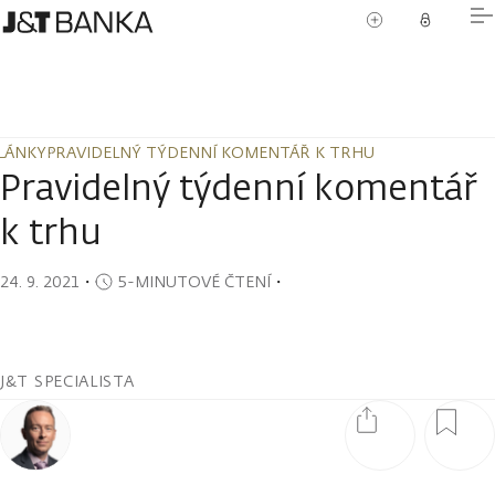
LÁNKY
PRAVIDELNÝ TÝDENNÍ KOMENTÁŘ K TRHU
LÁNKY
PRAVIDELNÝ TÝDENNÍ KOMENTÁŘ K TRHU
Pravidelný týdenní komentář
k trhu
24. 9. 2021
・
5-MINUTOVÉ ČTENÍ
・
J&T SPECIALISTA