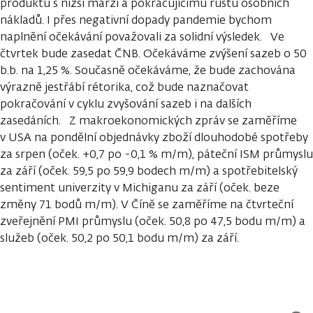
produktů s nižší marží a pokračujícímu růstu osobních
nákladů. I přes negativní dopady pandemie bychom
naplnění očekávání považovali za solidní výsledek. Ve
čtvrtek bude zasedat ČNB. Očekáváme zvýšení sazeb o 50
b.b. na 1,25 %. Současně očekáváme, že bude zachována
výrazně jestřábí rétorika, což bude naznačovat
pokračování v cyklu zvyšování sazeb i na dalších
zasedáních. Z makroekonomických zpráv se zaměříme
v USA na pondělní objednávky zboží dlouhodobé spotřeby
za srpen (oček. +0,7 po -0,1 % m/m), páteční ISM průmyslu
za září (oček. 59,5 po 59,9 bodech m/m) a spotřebitelský
sentiment univerzity v Michiganu za září (oček. beze
změny 71 bodů m/m). V Číně se zaměříme na čtvrteční
zveřejnění PMI průmyslu (oček. 50,8 po 47,5 bodu m/m) a
služeb (oček. 50,2 po 50,1 bodu m/m) za září.