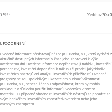
1
/
554
Předchozí
/
Další
UPOZORNĚNÍ
Uvedené informace představují názor J&T Banka, a.s., který vychází z
aktuálně dostupných informací v čase jeho zhotovení k výše
uvedenému dni. Uvedené informace nepředstavují nabídku, investiční
poradenství, investiční doporučení k nákupu či prodeji jakýchkoliv
investičních nástrojů ani analýzu investičních příležitostí. Uvedené
prognózy nejsou spolehlivým ukazatelem budoucí výkonnosti.
J&T Banka, a.s., nenese žádnou odpovědnost, která by mohla
vzniknout v důsledku použití informací uvedených v tomto
materiálu. O případné vhodnosti investičních nástrojů se poraďte se
svým bankéřem, investičním zprostředkovatelem nebo jeho
vázaným zástupcem.