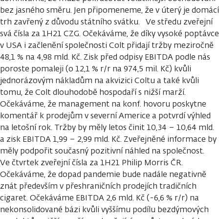
bez jasného směru. Jen připomeneme, že v úterý je domácí
trh zavřený z důvodu státního svátku. Ve středu zveřejní
svá čísla za 1H21 CZG. Očekáváme, že díky vysoké poptávce
v USA i začlenění společnosti Colt přidají tržby meziročně
48,1 % na 4,98 mld. Kč. Zisk před odpisy EBITDA podle nás
poroste pomaleji (o 12,1 % r/r na 974,5 mil. Kč) kvůli
jednorázovým nákladům na akvizici Coltu a také kvůli
tomu, že Colt dlouhodobě hospodaří s nižší marží.
Očekáváme, že management na konf. hovoru poskytne
komentář k prodejům v severní Americe a potvrdí výhled
na letošní rok. Tržby by měly letos činit 10,34 – 10,64 mld.
a zisk EBITDA 1,99 – 2,99 mld. Kč. Zveřejněné informace by
měly podpořit současný pozitivní náhled na společnost.
Ve čtvrtek zveřejní čísla za 1H21 Philip Morris ČR.
Očekáváme, že dopad pandemie bude nadále negativně
znát především v přeshraničních prodejích tradičních
cigaret. Očekáváme EBITDA 2,6 mld. Kč (-6,6 % r/r) na
nekonsolidované bázi kvůli vyššímu podílu bezdýmových