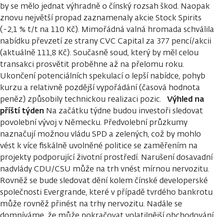
by se mělo jednat výhradně o čínský rozsah škod. Naopak
znovu největší propad zaznamenaly akcie Stock Spirits
(-2,1 % t/t na 110 Kč). Mimořádná valná hromada schválila
nabídku převzetí ze strany CVC Capital za 377 pencí/akcii
(aktuálně 111,8 Kč). Současně soud, který by měl celou
transakci prosvětit proběhne až na přelomu roku.
Ukončení potenciálních spekulací o lepší nabídce, pohyb
kurzu a relativně pozdější vypořádání (časová hodnota
Výhled na
peněz) způsobily technickou realizaci pozic.
příští týden
Na začátku týdne budou investoři sledovat
povolební vývoj v Německu. Předvolební průzkumy
naznačují možnou vládu SPD a zelených, což by mohlo
vést k více fiskálně uvolněné politice se zaměřením na
projekty podporující životní prostředí. Narušení dosavadní
nadvlády CDU/CSU může na trh vnést mírnou nervozitu.
Rovněž se bude sledovat dění kolem čínské developerské
společnosti Evergrande, které v případě tvrdého bankrotu
může rovněž přinést na trhy nervozitu. Nadále se
domníváme, že může pokračovat volatilnější obchodování