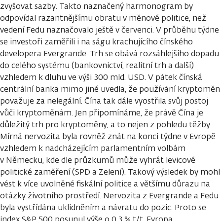
zvyšovat sazby. Takto naznačený harmonogram by
odpovídal razantnějšímu obratu v měnové politice, než
vedení Fedu naznačovalo ještě v červenci. V průběhu týdne
se investoři zaměřili i na ságu krachujícího čínského
developera Evergrande. Trh se obává rozsáhlejšího dopadu
do celého systému (bankovnictví, realitní trh a další)
vzhledem k dluhu ve výši 300 mld. USD. V pátek čínská
centrální banka mimo jiné uvedla, že používání kryptoměn
považuje za nelegální. Čína tak dále vyostřila svůj postoj
vůči kryptoměnám. Jen připomínáme, že právě Čína je
důležitý trh pro kryptoměny, a to nejen z pohledu těžby.
Mírná nervozita byla rovněž znát na konci týdne v Evropě
vzhledem k nadcházejícím parlamentním volbám
v Německu, kde dle průzkumů může vyhrát levicové
politické zaměření (SPD a Zelení). Takový výsledek by mohl
vést k více uvolněné fiskální politice a většímu důrazu na
otázky životního prostředí. Nervozita z Evergrande a Fedu
byla vystřídána uklidněním a návratu do pozic. Proto se
index S&P 500 posunul výše o 0,3 % t/t. Evropa