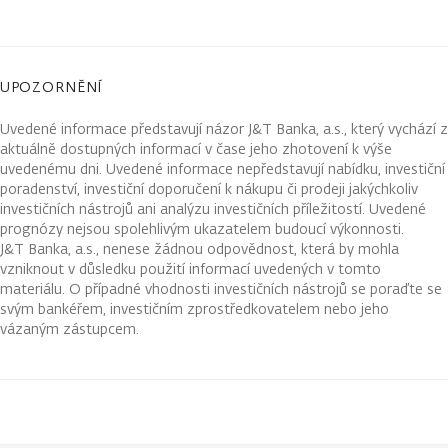
UPOZORNĚNÍ
Uvedené informace představují názor J&T Banka, a.s., který vychází z
aktuálně dostupných informací v čase jeho zhotovení k výše
uvedenému dni. Uvedené informace nepředstavují nabídku, investiční
poradenství, investiční doporučení k nákupu či prodeji jakýchkoliv
investičních nástrojů ani analýzu investičních příležitostí. Uvedené
prognózy nejsou spolehlivým ukazatelem budoucí výkonnosti.
J&T Banka, a.s., nenese žádnou odpovědnost, která by mohla
vzniknout v důsledku použití informací uvedených v tomto
materiálu. O případné vhodnosti investičních nástrojů se poraďte se
svým bankéřem, investičním zprostředkovatelem nebo jeho
vázaným zástupcem.