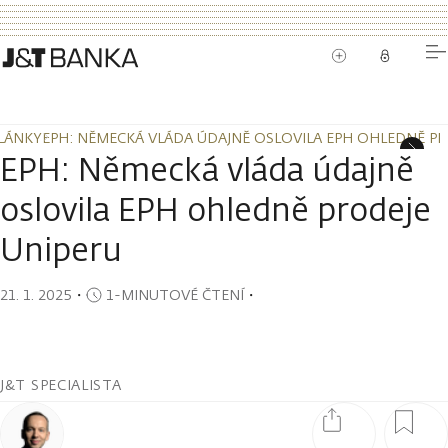
LÁNKY
EPH: NĚMECKÁ VLÁDA ÚDAJNĚ OSLOVILA EPH OHLEDNĚ PR
LÁNKY
EPH: NĚMECKÁ VLÁDA ÚDAJNĚ OSLOVILA EPH OHLEDNĚ PR
EPH: Německá vláda údajně
oslovila EPH ohledně prodeje
Uniperu
21. 1. 2025
・
1-MINUTOVÉ ČTENÍ
・
J&T SPECIALISTA