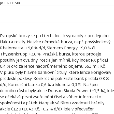
J&T REDAKCE
Evropské burzy se po třech dnech vymanily z prodejního
tlaku a rostly. Nejvíce německá burza, např. povýsledkový
Rheinmettal +9,6 % d/d, Siemens Energy +9,0 % či
Thyssenkrupp +3,6 %. Pražská burza, kterou prodeje
postihly jen dva dny, rostla jen mírně, kdy index PX přidal
0,4 % d/d za lehce nadprůměrného objemu 561 mil. Kč.
V plusu byly hlavně bankovní tituly, které lehce korigovaly
předešlé poklesy. Konkrétně pak Erste bank přidala 0,8 %
d/d, Komerční banka 0,6 % a Moneta 0,3 %. Na špici
denního růstu byly akcie Doosan Škoda Power (+1,5 %), kde
se očekává první zveřejnění čísel a vůbec informací o
společnosti v pátek. Naopak většímu vzedmutí bránily
akcie ČEZu (1043 Kč, -0,2 % d/d), kde v předvečer