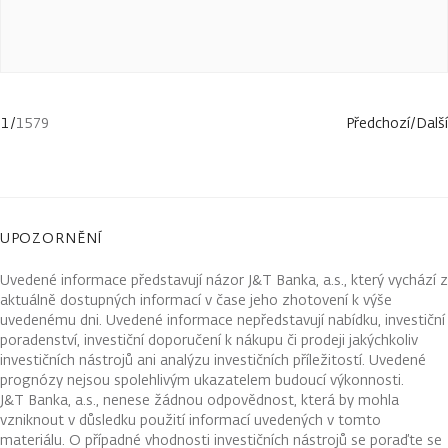
1
/
1579
Předchozí
/
Další
UPOZORNĚNÍ
Uvedené informace představují názor J&T Banka, a.s., který vychází z
aktuálně dostupných informací v čase jeho zhotovení k výše
uvedenému dni. Uvedené informace nepředstavují nabídku, investiční
poradenství, investiční doporučení k nákupu či prodeji jakýchkoliv
investičních nástrojů ani analýzu investičních příležitostí. Uvedené
prognózy nejsou spolehlivým ukazatelem budoucí výkonnosti.
J&T Banka, a.s., nenese žádnou odpovědnost, která by mohla
vzniknout v důsledku použití informací uvedených v tomto
materiálu. O případné vhodnosti investičních nástrojů se poraďte se