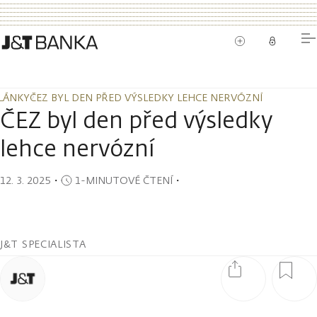
LÁNKY
ČEZ BYL DEN PŘED VÝSLEDKY LEHCE NERVÓZNÍ
LÁNKY
ČEZ BYL DEN PŘED VÝSLEDKY LEHCE NERVÓZNÍ
ČEZ byl den před výsledky
lehce nervózní
12. 3. 2025
・
1-MINUTOVÉ ČTENÍ
・
J&T SPECIALISTA