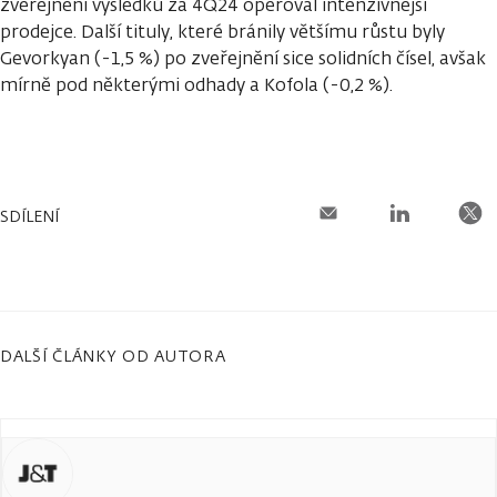
zveřejnění výsledků za 4Q24 operoval intenzivnější
prodejce. Další tituly, které bránily většímu růstu byly
Gevorkyan (-1,5 %) po zveřejnění sice solidních čísel, avšak
mírně pod některými odhady a Kofola (-0,2 %).
SDÍLENÍ
DALŠÍ ČLÁNKY OD AUTORA