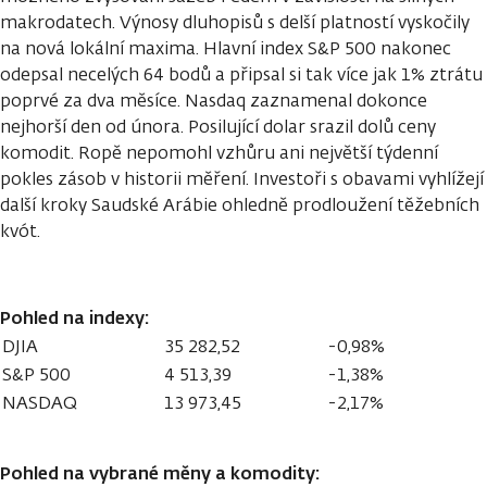
makrodatech. Výnosy dluhopisů s delší platností vyskočily
na nová lokální maxima. Hlavní index S&P 500 nakonec
odepsal necelých 64 bodů a připsal si tak více jak 1% ztrátu
poprvé za dva měsíce. Nasdaq zaznamenal dokonce
nejhorší den od února. Posilující dolar srazil dolů ceny
komodit. Ropě nepomohl vzhůru ani největší týdenní
pokles zásob v historii měření. Investoři s obavami vyhlížejí
další kroky Saudské Arábie ohledně prodloužení těžebních
kvót.
Pohled na indexy:
DJIA
35 282,52
-0,98%
S&P 500
4 513,39
-1,38%
NASDAQ
13 973,45
-2,17%
Pohled na vybrané měny a komodity: