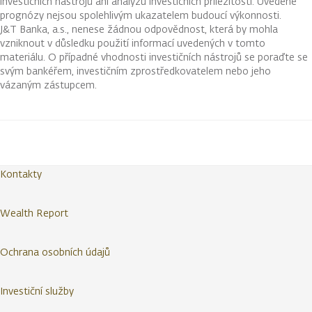
investičních nástrojů ani analýzu investičních příležitostí. Uvedené
prognózy nejsou spolehlivým ukazatelem budoucí výkonnosti.
J&T Banka, a.s., nenese žádnou odpovědnost, která by mohla
vzniknout v důsledku použití informací uvedených v tomto
materiálu. O případné vhodnosti investičních nástrojů se poraďte se
svým bankéřem, investičním zprostředkovatelem nebo jeho
vázaným zástupcem.
Kontakty
Wealth Report
Ochrana osobních údajů
Investiční služby