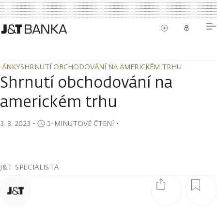
LÁNKY
SHRNUTÍ OBCHODOVÁNÍ NA AMERICKÉM TRHU
LÁNKY
SHRNUTÍ OBCHODOVÁNÍ NA AMERICKÉM TRHU
Shrnutí obchodování na
americkém trhu
3. 8. 2023
・
1-MINUTOVÉ ČTENÍ
・
J&T SPECIALISTA