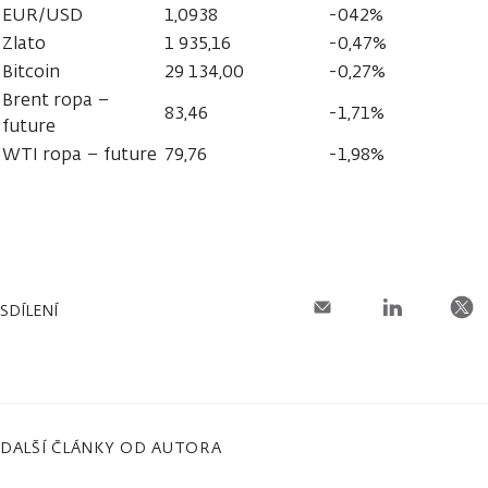
EUR/USD
1,0938
-042%
Zlato
1 935,16
-0,47%
Bitcoin
29 134,00
-0,27%
Brent ropa –
83,46
-1,71%
future
WTI ropa – future
79,76
-1,98%
SDÍLENÍ
DALŠÍ ČLÁNKY OD AUTORA