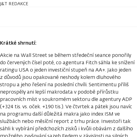
J&T REDAKCE
Krátké shrnutí:
Akcie na Wall Street se během středeční seance ponořily
do červených čísel poté, co agentura Fitch sáhla ke snížení
ratingu USA o jeden investiční stupeň na AA+. Jako jeden
z důvodů jsou opakované neshody kolem dluhového
stropu a jeho řešení na poslední chvíli. Sentimentu příliš
neprospěly ani lepší makrodata v podobě přírůstku
pracovních míst v soukromém sektoru dle agentury ADP
(+324 tis. vs. oček. +190 tis.). Ve čtvrtek a pátek jsou navíc
na programu další důležitá makra jako index ISM ve
službách nebo měsíční report z trhu práce. Investoři tak
sáhli k vybírání předchozích zisků i kvůli obávám z dalšího
možného zvyšování sazeb Fedem v závislosti na silných