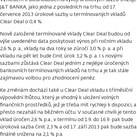
J&T BANKA, jako jedna z posledních na trhu, od 17.
července 2013 úrokové sazby u termínovaných vkladů
Clear Deal o 0,4 %.
Nově založené termínované vklady Clear Deal budou od
výše uvedeného data poskytovat výnos při ročním vkladu
2,6 % p. a., vklady na dva roky se zúročí 3,0 % p. a. a při
vkladu na pět let bude činit úrok 3,2 % p. a. I s novými
sazbami zůstává Clear Deal jedním z nejlépe úročených
bankovních termínovaných vkladů na trhu a je tak stále
zajímavou volbou pro zhodnocení peněz.
Ke změnám dochází také u Clear Deal vkladu s tříměsíční
výpovědní lhůtou, který je vhodný k uložení volných
finančních prostředků, jež je třeba mít rychleji k dispozici, a
přesto nezahálí na běžném účtu. V současné chvíli je tento
vklad úročen 2,6 % p.a., v termínu od 1.9. do 16.9. pak bude
úroková sazba činit 2,3 % a od 17. září 2013 pak bude sazba
finálně snížena na 2,1 % p.a.