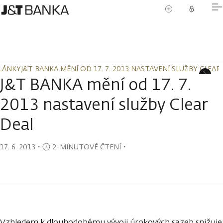
LÁNKY
J&T BANKA MĚNÍ OD 17. 7. 2013 NASTAVENÍ SLUŽBY CLEAR
LÁNKY
J&T BANKA MĚNÍ OD 17. 7. 2013 NASTAVENÍ SLUŽBY CLEAR
J&T BANKA mění od 17. 7.
2013 nastavení služby Clear
Deal
17. 6. 2013
・
2-MINUTOVÉ ČTENÍ
・
Vzhledem k dlouhodobému vývoji úrokových sazeb snižuje