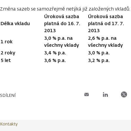
Změna sazeb se samozřejmě netýká již založených vkladů.
Úroková sazba
Úroková sazba
Délka vkladu
platná do 16. 7.
platná od 17. 7.
2013
2013
3,0 % p.a. na
2,6 % p.a. na
1 rok
všechny vklady
všechny vklady
2 roky
3,4 % p.a.
3,0 % p.a.
5 let
3,6 % p.a.
3,2 % p.a.
SDÍLENÍ
Kontakty