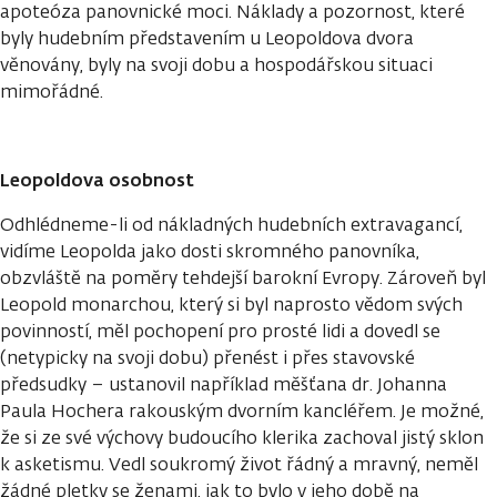
apoteóza panovnické moci. Náklady a pozornost, které
byly hudebním představením u Leopoldova dvora
věnovány, byly na svoji dobu a hospodářskou situaci
mimořádné.
Leopoldova osobnost
Odhlédneme-li od nákladných hudebních extravagancí,
vidíme Leopolda jako dosti skromného panovníka,
obzvláště na poměry tehdejší barokní Evropy. Zároveň byl
Leopold monarchou, který si byl naprosto vědom svých
povinností, měl pochopení pro prosté lidi a dovedl se
(netypicky na svoji dobu) přenést i přes stavovské
předsudky – ustanovil například měšťana dr. Johanna
Paula Hochera rakouským dvorním kancléřem. Je možné,
že si ze své výchovy budoucího klerika zachoval jistý sklon
k asketismu. Vedl soukromý život řádný a mravný, neměl
žádné pletky se ženami, jak to bylo v jeho době na