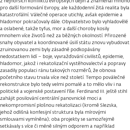
z nejhorších konfliktů evropských dějin a znamenal mnoho
pro další formování Evropy, ale každodenní žitá realita byla
katastrofální. Válečné operace utichly, avšak epidemie a
hladomor pokračovaly dále. Obyvatelstvo bylo vyhladovělé
a oslabené, takže tyfus, mor a další choroby kosily
mnohem více životů než za běžných okolností. Přirozené
snahy obyvatel a koordinované úsilí státu znovu vybudovat
zruinovanou zemi byly zásadně podkopávány
nedostatkem lidí – boje, vyvražďování civilistů, epidemie,
hladomor, jakož i rekatolizační vystěhovalectví a popravy
zasadily populaci ránu takových rozměrů, že obnova
početního stavu trvala více než století. Tempo poválečné
rekonstrukce bylo tedy velmi pomalé a to mělo vliv i na
politické a vojenské postavení říše. Ferdinand III. ještě stihl
zahájit posilování centrální panovnické moci a
nekompromisní plošnou rekatolizaci (kromě Slezska,
jehož odlišná konfesijní struktura byla mírovými
smlouvami vymíněna); oba projekty se samozřejmě
setkávaly s více či méně silným odporem a například