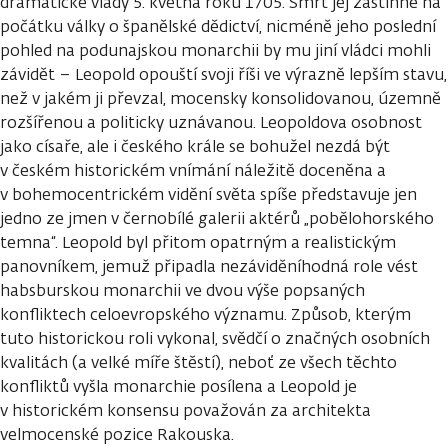
dramatické vlády 5. května roku 1705. Smrt jej zastihne na
počátku války o španělské dědictví, nicméně jeho poslední
pohled na podunajskou monarchii by mu jiní vládci mohli
závidět – Leopold opouští svoji říši ve výrazně lepším stavu,
než v jakém ji převzal, mocensky konsolidovanou, územně
rozšířenou a politicky uznávanou. Leopoldova osobnost
jako císaře, ale i českého krále se bohužel nezdá být
v českém historickém vnímání náležitě doceněna a
v bohemocentrickém vidění světa spíše představuje jen
jedno ze jmen v černobílé galerii aktérů „pobělohorského
temna“. Leopold byl přitom opatrným a realistickým
panovníkem, jemuž připadla nezáviděníhodná role vést
habsburskou monarchii ve dvou výše popsaných
konfliktech celoevropského významu. Způsob, kterým
tuto historickou roli vykonal, svědčí o značných osobních
kvalitách (a velké míře štěstí), neboť ze všech těchto
konfliktů vyšla monarchie posílena a Leopold je
v historickém konsensu považován za architekta
velmocenské pozice Rakouska.