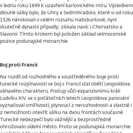
v lednu roku 1699 k uzavření karlovického míru. Výsledkem
dlouhé války bylo, že Uhry a Sedmihradsko, které si od roku
1526 nárokovali v celém rozsahu Habsburkové, nyní
skutečně dynastii připadly; získala navíc i Chorvatsko a
Slavonii. Tímto krokem byl položen základ velmocenské
pozice podunajské monarchie.
Boj proti Francii
Na rozdíl od rozhodného a soustředěného boje proti
turecké rozpínavosti se boj s Francií stal obětí Leopoldova
váhavého charakteru. Postup vůči expanzivnímu králi
Ludvíku XIV. se v počátečních letech Leopoldova panování
vyznačoval smířlivostí, plynoucí z nerozhodnosti a vlastně i
z nemožnosti otevřít válku na dvou frontách současně.
Turecké nebezpečí bylo vážnější a bezprostředně
ohrožovalo sídelní město. Proto se podunajská monarchie