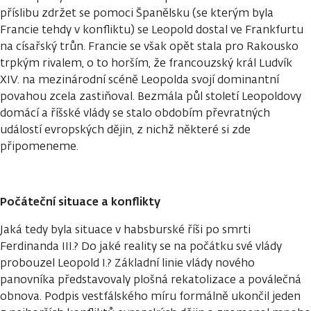
příslibu zdržet se pomoci Španělsku (se kterým byla
Francie tehdy v konfliktu) se Leopold dostal ve Frankfurtu
na císařský trůn. Francie se však opět stala pro Rakousko
trpkým rivalem, o to horším, že francouzský král Ludvík
XIV. na mezinárodní scéně Leopolda svojí dominantní
povahou zcela zastiňoval. Bezmála půl století Leopoldovy
domácí a říšské vlády se stalo obdobím převratných
událostí evropských dějin, z nichž některé si zde
připomeneme.
Počáteční situace a konflikty
Jaká tedy byla situace v habsburské říši po smrti
Ferdinanda III.? Do jaké reality se na počátku své vlády
probouzel Leopold I.? Základní linie vlády nového
panovníka představovaly plošná rekatolizace a poválečná
obnova. Podpis vestfálského míru formálně ukončil jeden