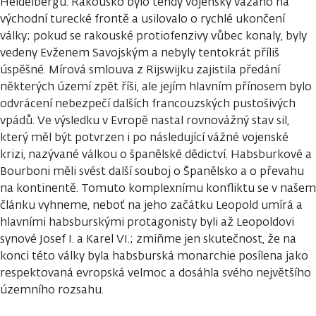
Heidelbergu. Rakousko bylo tehdy vojensky vázáno na
východní turecké frontě a usilovalo o rychlé ukončení
války; pokud se rakouské protiofenzivy vůbec konaly, byly
vedeny Evženem Savojským a nebyly tentokrát příliš
úspěšné. Mírová smlouva z Rijswijku zajistila předání
některých území zpět říši, ale jejím hlavním přínosem bylo
odvrácení nebezpečí dalších francouzských pustošivých
vpádů. Ve výsledku v Evropě nastal rovnovážný stav sil,
který měl být potvrzen i po následující vážné vojenské
krizi, nazývané válkou o španělské dědictví. Habsburkové a
Bourboni měli svést další souboj o Španělsko a o převahu
na kontinentě. Tomuto komplexnímu konfliktu se v našem
článku vyhneme, neboť na jeho začátku Leopold umírá a
hlavními habsburskými protagonisty byli až Leopoldovi
synové Josef I. a Karel VI.; zmiňme jen skutečnost, že na
konci této války byla habsburská monarchie posílena jako
respektovaná evropská velmoc a dosáhla svého největšího
územního rozsahu.