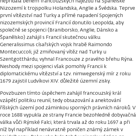
nepřidala během francouzských nájezdů na Španělské
Nizozemí k trojspolku Holandska, Anglie a Švédska. Teprve
první vítězství nad Turky a přímé napadení Spojených
nizozemských provincií Francií donutilo Leopolda, aby
společně se spojenci (Braniborsko, Anglie, Dánsko a
Španělsko) zahájil s Francií skutečnou válku.
Generalissimus císařských vojsk hrabě Raimondo
Montecuccoli, již zmiňovaný vítěz nad Turky u
Szentgotthárdu, vyhnal Francouze z pravého břehu Rýna.
Neshody mezi spojenci však pomohly Francii k
diplomatickému vítězství a tzv. nimwegenský mír z roku
1679 zajistil Ludvíkovi XIV. důležité územní zisky.
Povzbuzen tímto úspěchem zahájil francouzský král
vzápětí politiku reunií, tedy obsazování a anektování
říšských území pod záminkou sporných právních nároků. V
roce 1688 vypukla ze strany Francie bezohledně dobyvačná
válka vůči Rýnské Falci, která trvala až do roku 1697 a při
níž byl například nenávratně poničen známý zámek v