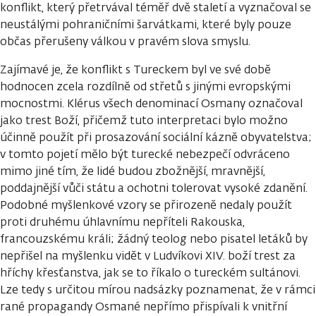
konflikt, který přetrvával téměř dvě staletí a vyznačoval se
neustálými pohraničními šarvátkami, které byly pouze
občas přerušeny válkou v pravém slova smyslu.
Zajímavé je, že konflikt s Tureckem byl ve své době
hodnocen zcela rozdílně od střetů s jinými evropskými
mocnostmi. Klérus všech denominací Osmany označoval
jako trest Boží, přičemž tuto interpretaci bylo možno
účinně použít při prosazování sociální kázně obyvatelstva;
v tomto pojetí mělo být turecké nebezpečí odvráceno
mimo jiné tím, že lidé budou zbožnější, mravnější,
poddajnější vůči státu a ochotni tolerovat vysoké zdanění.
Podobné myšlenkové vzory se přirozeně nedaly použít
proti druhému úhlavnímu nepříteli Rakouska,
francouzskému králi; žádný teolog nebo pisatel letáků by
nepřišel na myšlenku vidět v Ludvíkovi XIV. boží trest za
hříchy křesťanstva, jak se to říkalo o tureckém sultánovi.
Lze tedy s určitou mírou nadsázky poznamenat, že v rámci
rané propagandy Osmané nepřímo přispívali k vnitřní