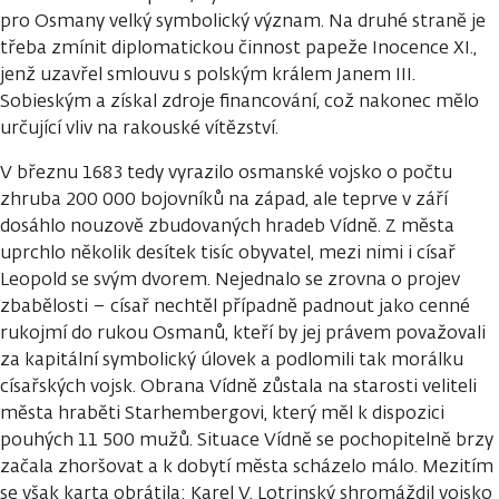
pro Osmany velký symbolický význam. Na druhé straně je
třeba zmínit diplomatickou činnost papeže Inocence XI.,
jenž uzavřel smlouvu s polským králem Janem III.
Sobieským a získal zdroje financování, což nakonec mělo
určující vliv na rakouské vítězství.
V březnu 1683 tedy vyrazilo osmanské vojsko o počtu
zhruba 200 000 bojovníků na západ, ale teprve v září
dosáhlo nouzově zbudovaných hradeb Vídně. Z města
uprchlo několik desítek tisíc obyvatel, mezi nimi i císař
Leopold se svým dvorem. Nejednalo se zrovna o projev
zbabělosti – císař nechtěl případně padnout jako cenné
rukojmí do rukou Osmanů, kteří by jej právem považovali
za kapitální symbolický úlovek a podlomili tak morálku
císařských vojsk. Obrana Vídně zůstala na starosti veliteli
města hraběti Starhembergovi, který měl k dispozici
pouhých 11 500 mužů. Situace Vídně se pochopitelně brzy
začala zhoršovat a k dobytí města scházelo málo. Mezitím
se však karta obrátila: Karel V. Lotrinský shromáždil vojsko