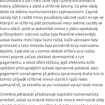
korunovace v září roku 1656 byly raženy korunovační
tolary, půltolary a zlaté a stříbrné žetony. Za jeho vlády
došlo ke dvěma numismatickým zajímavostem. Zaprvé
začaly být k ražbě mincí používány válcové razicí stroje, ve
kterých se stříbrný plát protahoval mezi dvěma razidly ve
tvaru válců; poté se jednotlivé mince z plátu vysekávaly
průbojníkem. Válcová ražba byla finančně efektivnější,
avšak kvalita mincí byla často nízká, kvůli válcování byly
prohnuté a tato metoda byla poměrně brzy nahrazena
lepšími. Zadruhé se v tomto období stříbro pro ražbu
mincí poprvé začalo získávat dominantně z tzv.
pagamentu, a nikoli důlní těžbou, jejíž efektivita kvůli
vytěžení přístupnějších ložisek významně poklesla. Jako
pagament označujeme již jednou zpracovaný drahý kov (v
tomto případě stříbrné mince starších typů nebo
zahraniční), ze kterého se po roztavení vyrazí nové mince.
Zmíněný pětidukát představuje kapitální numismatický
artefakt, avšak za krásné historické mince není nutné vždy