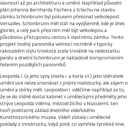
slavností až po architekturu a umění. Například původní
plán Johanna Bernharda Fischera z Erlachu na stavbu
zámku Schönbrunn byl pokusem překonat velkolepost
Versailles. Schönbrunn měl stát na vyvýšenině, kde je dnes
gloriet, a celý park před ním měl být velkolepou a
působivou přístupovou cestou k vlastnímu zámku. Tento
projekt hodný panovníka velmoci nicméně v typicky
rakouském stylu troskotá zcela triviálně na nedostatku
peněz a dnešní Schönbrunn je nákladově kompromisním
řešením pozdějších panovníků.
Leopolda I. (a jeho syny Josefa I. a Karla VI.) jako sběratele
umění sice nelze srovnávat s jinými Habsburky, ale zájem o
umění a sbírky měli. Leopoldovi I. vděčíme například za to,
že se do Vídně dostal kabinet s uměleckými předměty jeho
strýce Leopolda Viléma, místodržícího v Nizozemí; ten
tvoří podstatný základ dnešního vídeňského
Kunsthistorického muzea. Vídeň získala i umělecké
poklady z Innsbrucku, když poté, co vymřela tyrolská linie,