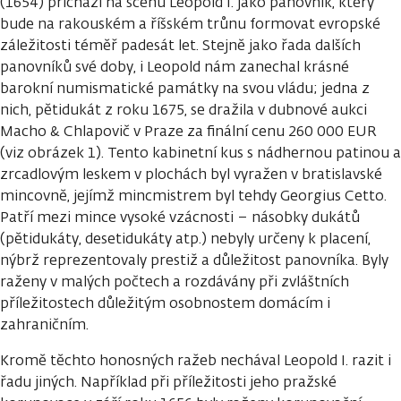
(1654) přichází na scénu Leopold I. jako panovník, který
bude na rakouském a říšském trůnu formovat evropské
záležitosti téměř padesát let. Stejně jako řada dalších
panovníků své doby, i Leopold nám zanechal krásné
barokní numismatické památky na svou vládu; jedna z
nich, pětidukát z roku 1675, se dražila v dubnové aukci
Macho & Chlapovič v Praze za finální cenu 260 000 EUR
(viz obrázek 1). Tento kabinetní kus s nádhernou patinou a
zrcadlovým leskem v plochách byl vyražen v bratislavské
mincovně, jejímž mincmistrem byl tehdy Georgius Cetto.
Patří mezi mince vysoké vzácnosti – násobky dukátů
(pětidukáty, desetidukáty atp.) nebyly určeny k placení,
nýbrž reprezentovaly prestiž a důležitost panovníka. Byly
raženy v malých počtech a rozdávány při zvláštních
příležitostech důležitým osobnostem domácím i
zahraničním.
Kromě těchto honosných ražeb nechával Leopold I. razit i
řadu jiných. Například při příležitosti jeho pražské