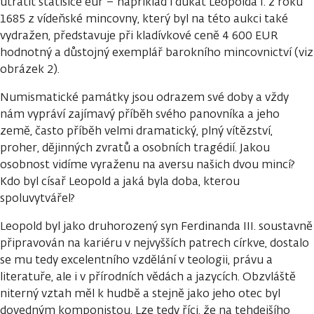
utratit statisíce eur – například i dukát Leopolda I. z roku
1685 z vídeňské mincovny, který byl na této aukci také
vydražen, představuje při kladívkové ceně 4 600 EUR
hodnotný a důstojný exemplář barokního mincovnictví (viz
obrázek 2).
Numismatické památky jsou odrazem své doby a vždy
nám vypráví zajímavý příběh svého panovníka a jeho
země, často příběh velmi dramatický, plný vítězství,
proher, dějinných zvratů a osobních tragédií. Jakou
osobnost vidíme vyraženu na aversu našich dvou mincí?
Kdo byl císař Leopold a jaká byla doba, kterou
spoluvytvářel?
Leopold byl jako druhorozený syn Ferdinanda III. soustavně
připravován na kariéru v nejvyšších patrech církve, dostalo
se mu tedy excelentního vzdělání v teologii, právu a
literatuře, ale i v přírodních vědách a jazycích. Obzvláště
niterný vztah měl k hudbě a stejně jako jeho otec byl
dovedným komponistou. Lze tedy říci, že na tehdejšího