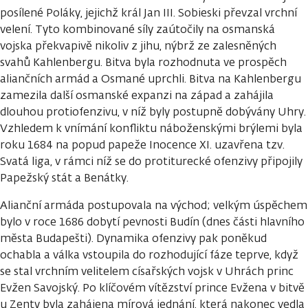
posílené Poláky, jejichž král Jan III. Sobieski převzal vrchní
velení. Tyto kombinované síly zaútočily na osmanská
vojska překvapivě nikoliv z jihu, nýbrž ze zalesněných
svahů Kahlenbergu. Bitva byla rozhodnuta ve prospěch
aliančních armád a Osmané uprchli. Bitva na Kahlenbergu
zamezila další osmanské expanzi na západ a zahájila
dlouhou protiofenzivu, v níž byly postupně dobývány Uhry.
Vzhledem k vnímání konfliktu náboženskými brýlemi byla
roku 1684 na popud papeže Inocence XI. uzavřena tzv.
Svatá liga, v rámci níž se do protiturecké ofenzivy připojily
Papežský stát a Benátky.
Alianční armáda postupovala na východ; velkým úspěchem
bylo v roce 1686 dobytí pevnosti Budín (dnes části hlavního
města Budapešti). Dynamika ofenzivy pak poněkud
ochabla a válka vstoupila do rozhodující fáze teprve, když
se stal vrchním velitelem císařských vojsk v Uhrách princ
Evžen Savojský. Po klíčovém vítězství prince Evžena v bitvě
u Zenty byla zahájena mírová jednání, která nakonec vedla