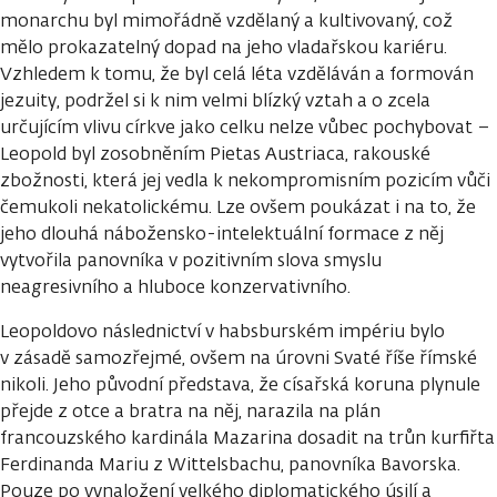
monarchu byl mimořádně vzdělaný a kultivovaný, což
mělo prokazatelný dopad na jeho vladařskou kariéru.
Vzhledem k tomu, že byl celá léta vzděláván a formován
jezuity, podržel si k nim velmi blízký vztah a o zcela
určujícím vlivu církve jako celku nelze vůbec pochybovat –
Leopold byl zosobněním Pietas Austriaca, rakouské
zbožnosti, která jej vedla k nekompromisním pozicím vůči
čemukoli nekatolickému. Lze ovšem poukázat i na to, že
jeho dlouhá nábožensko-intelektuální formace z něj
vytvořila panovníka v pozitivním slova smyslu
neagresivního a hluboce konzervativního.
Leopoldovo následnictví v habsburském impériu bylo
v zásadě samozřejmé, ovšem na úrovni Svaté říše římské
nikoli. Jeho původní představa, že císařská koruna plynule
přejde z otce a bratra na něj, narazila na plán
francouzského kardinála Mazarina dosadit na trůn kurfiřta
Ferdinanda Mariu z Wittelsbachu, panovníka Bavorska.
Pouze po vynaložení velkého diplomatického úsilí a