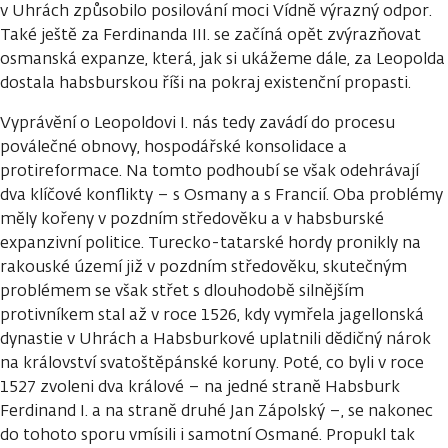
v Uhrách způsobilo posilování moci Vídně výrazný odpor.
Také ještě za Ferdinanda III. se začíná opět zvýrazňovat
osmanská expanze, která, jak si ukážeme dále, za Leopolda
dostala habsburskou říši na pokraj existenční propasti.
Vyprávění o Leopoldovi I. nás tedy zavádí do procesu
poválečné obnovy, hospodářské konsolidace a
protireformace. Na tomto podhoubí se však odehrávají
dva klíčové konflikty – s Osmany a s Francií. Oba problémy
měly kořeny v pozdním středověku a v habsburské
expanzivní politice. Turecko-tatarské hordy pronikly na
rakouské území již v pozdním středověku, skutečným
problémem se však střet s dlouhodobě silnějším
protivníkem stal až v roce 1526, kdy vymřela jagellonská
dynastie v Uhrách a Habsburkové uplatnili dědičný nárok
na království svatoštěpánské koruny. Poté, co byli v roce
1527 zvoleni dva králové – na jedné straně Habsburk
Ferdinand I. a na straně druhé Jan Zápolský –, se nakonec
do tohoto sporu vmísili i samotní Osmané. Propukl tak