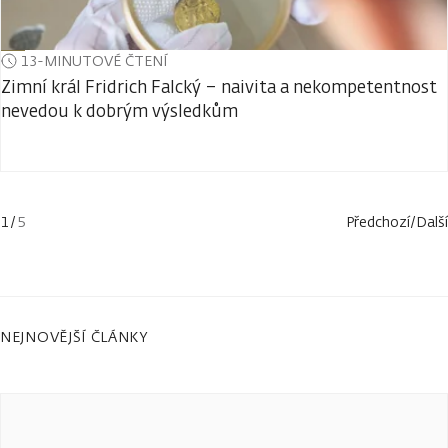
13-MINUTOVÉ ČTENÍ
Zimní král Fridrich Falcký –⁠⁠⁠⁠⁠⁠ naivita a nekompetentnost
nevedou k dobrým výsledkům
1
/
5
Předchozí
/
Další
NEJNOVĚJŠÍ ČLÁNKY