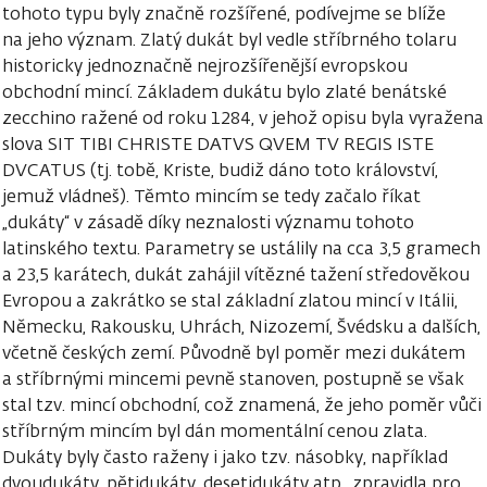
tohoto typu byly značně rozšířené, podívejme se blíže
na jeho význam. Zlatý dukát byl vedle stříbrného tolaru
historicky jednoznačně nejrozšířenější evropskou
obchodní mincí. Základem dukátu bylo zlaté benátské
zecchino ražené od roku 1284, v jehož opisu byla vyražena
slova SIT TIBI CHRISTE DATVS QVEM TV REGIS ISTE
DVCATUS (tj. tobě, Kriste, budiž dáno toto království,
jemuž vládneš). Těmto mincím se tedy začalo říkat
„dukáty“ v zásadě díky neznalosti významu tohoto
latinského textu. Parametry se ustálily na cca 3,5 gramech
a 23,5 karátech, dukát zahájil vítězné tažení středověkou
Evropou a zakrátko se stal základní zlatou mincí v Itálii,
Německu, Rakousku, Uhrách, Nizozemí, Švédsku a dalších,
včetně českých zemí. Původně byl poměr mezi dukátem
a stříbrnými mincemi pevně stanoven, postupně se však
stal tzv. mincí obchodní, což znamená, že jeho poměr vůči
stříbrným mincím byl dán momentální cenou zlata.
Dukáty byly často raženy i jako tzv. násobky, například
dvoudukáty, pětidukáty, desetidukáty atp., zpravidla pro