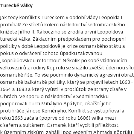
Turecké války
Jak tedy konflikt s Tureckem v období vlády Leopolda I.
probíhal? Ze střetů kolem následnictví sedmihradského
knížete Jiřího II. Rákocziho se zrodila první Leopoldova
turecká válka. Základním předpokladem pro pochopení
politiky v době Leopoldově je krize osmanského státu a
pokus o odvrácení tohoto úpadku takzvanou
„köprülüovskou reformou“. Několik po sobě vládnoucích
velkovezírů z rodiny Köprülü se snažilo zvětšit údernou sílu
osmanské říše. To vše podmínilo dynamický agresivní obrat
osmanské balkánské politiky, který se projevil letech 1663–
1664 a 1683 a který vyústil v protiútok ze strany císaře v
Uhrách. Ve sporu o následnictví v Sedmihradsku
podporovali Turci Mihályho Apáfyho, císařští jeho
protihráče Jánose Keményho. Konflikt se vystupňoval a
roku 1663 začala (poprvé od roku 1606) válka mezi
císařem a sultánem. Osmané, kteří vycítili příležitost
k územním ziskům, zahájili pod vedením Ahmada Köprülü