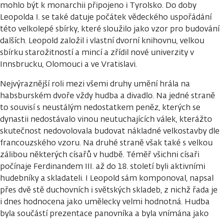
mohlo být k monarchii připojeno i Tyrolsko. Do doby
Leopolda I. se také datuje počátek vědeckého uspořádání
této velkolepé sbírky, které sloužilo jako vzor pro budování
dalších. Leopold založil i vlastní dvorní knihovnu, velkou
sbírku starožitností a mincí a zřídil nové univerzity v
Innsbrucku, Olomouci a ve Vratislavi.
Nejvýraznější roli mezi všemi druhy umění hrála na
habsburském dvoře vždy hudba a divadlo. Na jedné straně
to souvisí s neustálým nedostatkem peněz, kterých se
dynastii nedostávalo vinou neutuchajících válek, kterážto
skutečnost nedovolovala budovat nákladné velkostavby dle
francouzského vzoru. Na druhé straně však také s velkou
zálibou některých císařů v hudbě. Téměř všichni císaři
počínaje Ferdinandem III. až do 18. století byli aktivními
hudebníky a skladateli. I Leopold sám komponoval, napsal
přes dvě stě duchovních i světských skladeb, z nichž řada je
i dnes hodnocena jako umělecky velmi hodnotná. Hudba
byla součástí prezentace panovníka a byla vnímána jako