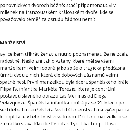
panovnických dvorech běžné; stačí připomenout vliv
milenek na francouzském královském dvoře, kde se
považovalo téměř za ostudu žádnou nemít.
Manželství
Byl celkem třikrát ženat a nutno poznamenat, že ne zcela
radostně. Nešlo ani tak o vztahy, které měl se všemi
manželkami velmi dobré, jako spíše o tragická předčasná
úmrtí dvou z nich, která dle dobových záznamů velmi
špatně nesl. První manželkou byla dcera španělského krále
Filipa IV. infantka Markéta Terezie, která je centrální
postavou slavného obrazu Las Meninas od Diega
Velázqueze. Španělská infantka umírá již ve 21 letech po
šesti letech manželství a šesti těhotenstvích na vyčerpání a
komplikace v těhotenství sedmém. Druhou manželkou se
zakrátko stává Klaudie Felicitas Tyrolská, Leopoldova