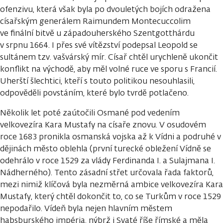
ofenzivu, která však byla po dvouletých bojích odražena
císařským generálem Raimundem Montecuccolim
ve finální bitvě u západouherského Szentgotthárdu
v srpnu 1664. I přes své vítězství podepsal Leopold se
sultánem tzv. vašvárský mír. Císař chtěl urychleně ukončit
konflikt na východě, aby měl volné ruce ve sporu s Francií.
Uherští šlechtici, kteří s touto politikou nesouhlasili,
odpověděli povstáním, které bylo tvrdě potlačeno.
Několik let poté zaútočili Osmané pod vedením
velkovezíra Kara Mustafy na císaře znovu. V osudovém
roce 1683 pronikla osmanská vojska až k Vídni a podruhé v
dějinách město oblehla (první turecké obležení Vídně se
odehrálo v roce 1529 za vlády Ferdinanda I. a Sulajmana I.
Nádherného). Tento zásadní střet určovala řada faktorů,
mezi nimiž klíčová byla nezměrná ambice velkovezíra Kara
Mustafy, který chtěl dokončit to, co se Turkům v roce 1529
nepodařilo. Vídeň byla nejen hlavním městem
habsburského impéria, nýbrž i Svaté říše římské a měla