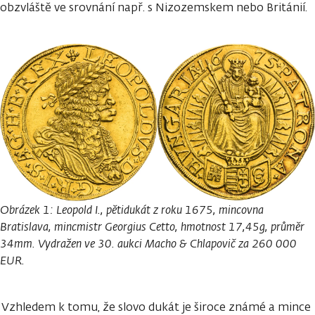
obzvláště ve srovnání např. s Nizozemskem nebo Británií.
Obrázek 1: Leopold I., pětidukát z roku 1675, mincovna
Bratislava, mincmistr Georgius Cetto, hmotnost 17,45g, průměr
34mm. Vydražen ve 30. aukci Macho & Chlapovič za 260 000
EUR.
Vzhledem k tomu, že slovo dukát je široce známé a mince