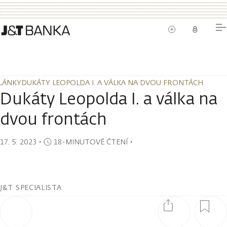
LÁNKY
DUKÁTY LEOPOLDA I. A VÁLKA NA DVOU FRONTÁCH
LÁNKY
DUKÁTY LEOPOLDA I. A VÁLKA NA DVOU FRONTÁCH
Dukáty Leopolda I. a válka na
dvou frontách
17. 5. 2023
・
18-MINUTOVÉ ČTENÍ
・
J&T SPECIALISTA