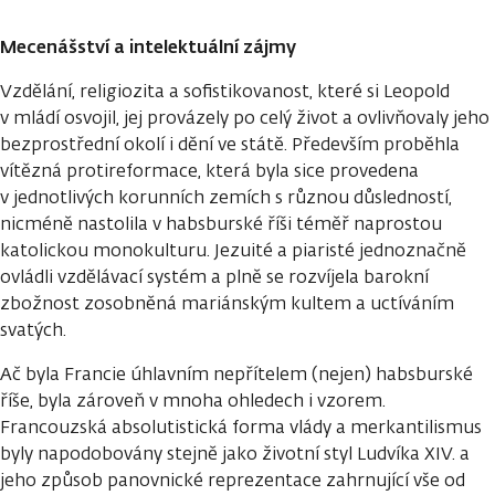
Mecenášství a intelektuální zájmy
Vzdělání, religiozita a sofistikovanost, které si Leopold
v mládí osvojil, jej provázely po celý život a ovlivňovaly jeho
bezprostřední okolí i dění ve státě. Především proběhla
vítězná protireformace, která byla sice provedena
v jednotlivých korunních zemích s různou důsledností,
nicméně nastolila v habsburské říši téměř naprostou
katolickou monokulturu. Jezuité a piaristé jednoznačně
ovládli vzdělávací systém a plně se rozvíjela barokní
zbožnost zosobněná mariánským kultem a uctíváním
svatých.
Ač byla Francie úhlavním nepřítelem (nejen) habsburské
říše, byla zároveň v mnoha ohledech i vzorem.
Francouzská absolutistická forma vlády a merkantilismus
byly napodobovány stejně jako životní styl Ludvíka XIV. a
jeho způsob panovnické reprezentace zahrnující vše od