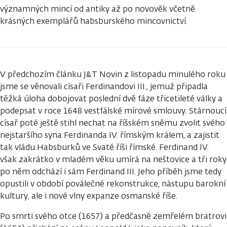
významných mincí od antiky až po novověk včetně
krásných exemplářů habsburského mincovnictví.
V předchozím článku J&T Novin z listopadu minulého roku
jsme se věnovali císaři Ferdinandovi III., jemuž připadla
těžká úloha dobojovat poslední dvě fáze třicetileté války a
podepsat v roce 1648 vestfálské mírové smlouvy. Stárnoucí
císař poté ještě stihl nechat na říšském sněmu zvolit svého
nejstaršího syna Ferdinanda IV. římským králem, a zajistit
tak vládu Habsburků ve Svaté říši římské. Ferdinand IV.
však zakrátko v mladém věku umírá na neštovice a tři roky
po něm odchází i sám Ferdinand III. Jeho příběh jsme tedy
opustili v období poválečné rekonstrukce, nástupu barokní
kultury, ale i nové vlny expanze osmanské říše.
Po smrti svého otce (1657) a předčasně zemřelém bratrovi