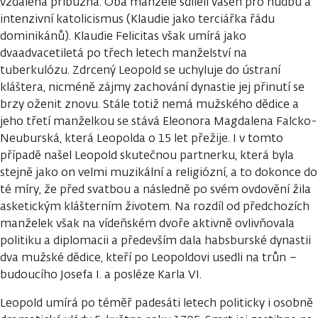
vzdálená příbuzná. Oba manželé sdíleli vášeň pro hudbu a
intenzivní katolicismus (Klaudie jako terciářka řádu
dominikánů). Klaudie Felicitas však umírá jako
dvaadvacetiletá po třech letech manželství na
tuberkulózu. Zdrcený Leopold se uchyluje do ústraní
kláštera, nicméně zájmy zachování dynastie jej přinutí se
brzy oženit znovu. Stále totiž nemá mužského dědice a
jeho třetí manželkou se stává Eleonora Magdalena Falcko-
Neuburská, která Leopolda o 15 let přežije. I v tomto
případě našel Leopold skutečnou partnerku, která byla
stejně jako on velmi muzikální a religiózní, a to dokonce do
té míry, že před svatbou a následně po svém ovdovění žila
asketickým klášterním životem. Na rozdíl od předchozích
manželek však na vídeňském dvoře aktivně ovlivňovala
politiku a diplomacii a především dala habsburské dynastii
dva mužské dědice, kteří po Leopoldovi usedli na trůn –
budoucího Josefa I. a posléze Karla VI.
Leopold umírá po téměř padesáti letech politicky i osobně