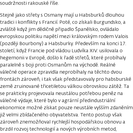
soudržnosti rakouské říše.
Stejně jako střety s Osmany mají u Habsburků dlouhou
tradici i konflikty s Francií. Poté, co získali Burgundsko, a
zvláště když jim dědičně připadlo Španělsko, ovládalo
evropskou politiku napětí mezi královským rodem Valois
(později Bourbony) a Habsburky. Především na konci 17.
století, když Francie pod vládou Ludvíka XIV. usilovala o
hegemonii v Evropě, došlo k řadě střetů, které probíhaly
paralelně s boji proti Osmanům na východě. Reálné
válečné operace zpravidla neprobíhaly na těchto dvou
frontách zároveň, i tak však představovaly pro habsburské
země zruinované třicetiletou válkou obrovskou zátěž. Ta
se prakticky projevovala neustálou potřebou peněz na
válečné výdaje, které bylo v agrární předindustriální
ekonomice možné získat pouze neustále vyšším zdaněním
již velmi zbídačeného obyvatelstva. Tento postup však
zároveň znemožňoval rychlejší hospodářskou obnovu a
brzdil rozvoj technologií a nových výrobních metod,