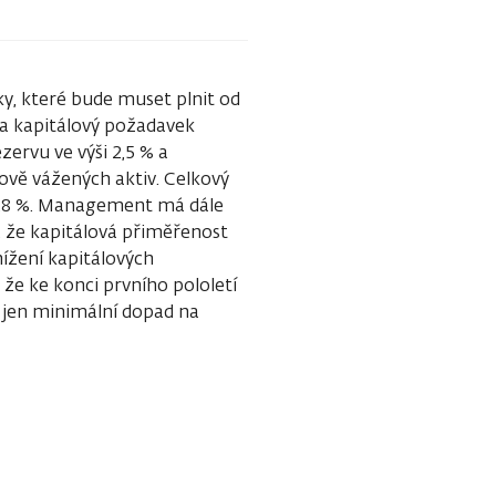
y, které bude muset plnit od
la kapitálový požadavek
zervu ve výši 2,5 % a
kově vážených aktiv. Celkový
14,8 %. Management má dále
, že kapitálová přiměřenost
ížení kapitálových
e ke konci prvního pololetí
 jen minimální dopad na