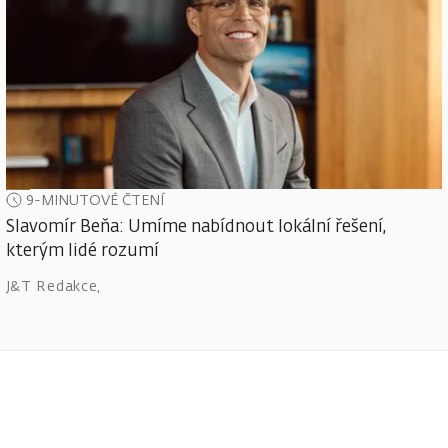
9-MINUTOVÉ ČTENÍ
Slavomír Beňa: Umíme nabídnout lokální řešení,
kterým lidé rozumí
J&T Redakce
,