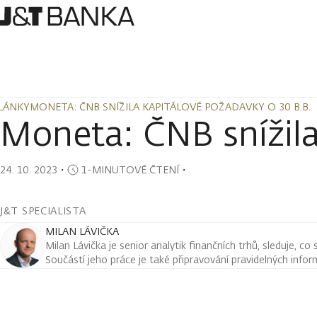
LÁNKY
MONETA: ČNB SNÍŽILA KAPITÁLOVÉ POŽADAVKY O 30 B.B.
LÁNKY
MONETA: ČNB SNÍŽILA KAPITÁLOVÉ POŽADAVKY O 30 B.B.
Moneta: ČNB snížila
24. 10. 2023
・
1-MINUTOVÉ ČTENÍ
・
J&T SPECIALISTA
MILAN LÁVIČKA
Milan Lávička je senior analytik finančních trhů, sleduje, co
Součástí jeho práce je také připravování pravidelných infor