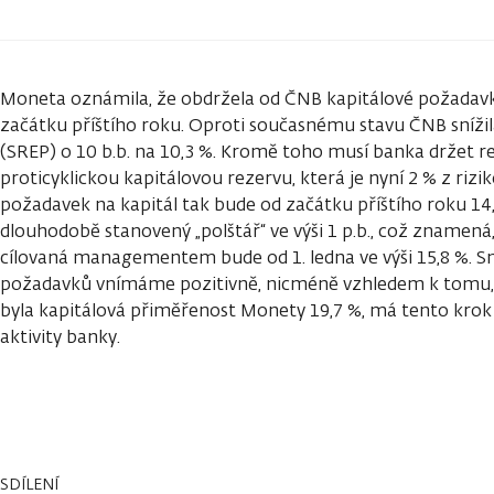
Moneta oznámila, že obdržela od ČNB kapitálové požadavk
začátku příštího roku. Oproti současnému stavu ČNB sníži
(SREP) o 10 b.b. na 10,3 %. Kromě toho musí banka držet re
proticyklickou kapitálovou rezervu, která je nyní 2 % z rizi
požadavek na kapitál tak bude od začátku příštího roku 
dlouhodobě stanovený „polštář“ ve výši 1 p.b., což znamená
cílovaná managementem bude od 1. ledna ve výši 15,8 %. Sn
požadavků vnímáme pozitivně, nicméně vzhledem k tomu, ž
byla kapitálová přiměřenost Monety 19,7 %, má tento krok
aktivity banky.
SDÍLENÍ