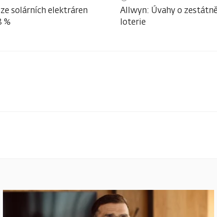
ze solárních elektráren
Allwyn: Úvahy o zestátně
3 %
loterie