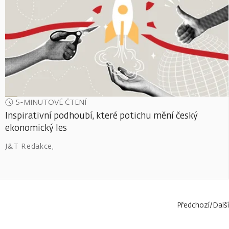
5-MINUTOVÉ ČTENÍ
Inspirativní podhoubí, které potichu mění český
ekonomický les
J&T Redakce
,
Předchozí
/
Další