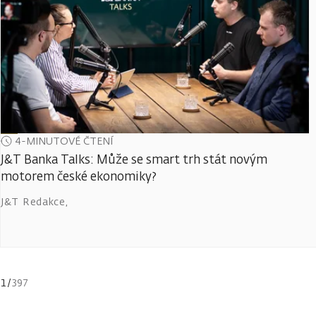
4-MINUTOVÉ ČTENÍ
J&T Banka Talks: Může se smart trh stát novým
motorem české ekonomiky?
J&T Redakce
,
1
/
397