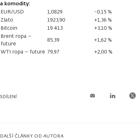
a komodity:
EUR/USD
1,0829
-0,15 %
Zlato
1923,90
+1,36 %
Bitcoin
19 413
+3,10 %
Brent ropa –
85,39
+1,62 %
future
WTI ropa – future
79,97
+2,00 %
SDÍLENÍ
DALŠÍ ČLÁNKY OD AUTORA