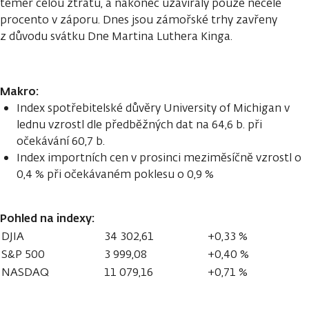
téměř celou ztrátu, a nakonec uzavíraly pouze necelé
procento v záporu. Dnes jsou zámořské trhy zavřeny
z důvodu svátku Dne Martina Luthera Kinga.
Makro:
Index spotřebitelské důvěry University of Michigan v
lednu vzrostl dle předběžných dat na 64,6 b. při
očekávání 60,7 b.
Index importních cen v prosinci meziměsíčně vzrostl o
0,4 % při očekávaném poklesu o 0,9 %
Pohled na indexy:
DJIA
34 302,61
+0,33 %
S&P 500
3 999,08
+0,40 %
NASDAQ
11 079,16
+0,71 %