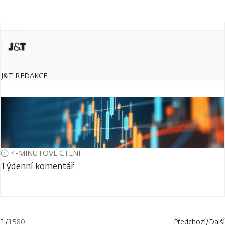
J&T REDAKCE
4-MINUTOVÉ ČTENÍ
Týdenní komentář
1
/
1580
Předchozí
/
Další