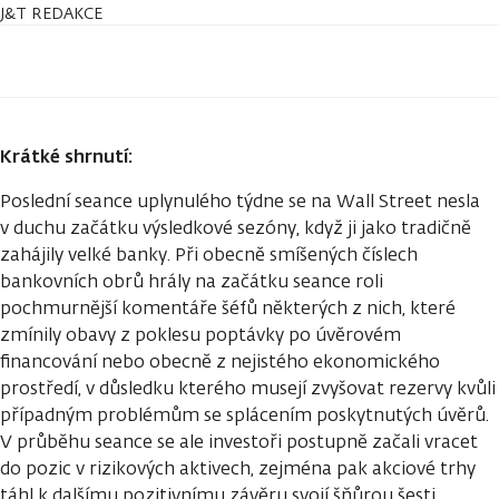
J&T REDAKCE
Krátké shrnutí:
Poslední seance uplynulého týdne se na Wall Street nesla
v duchu začátku výsledkové sezóny, když ji jako tradičně
zahájily velké banky. Při obecně smíšených číslech
bankovních obrů hrály na začátku seance roli
pochmurnější komentáře šéfů některých z nich, které
zmínily obavy z poklesu poptávky po úvěrovém
financování nebo obecně z nejistého ekonomického
prostředí, v důsledku kterého musejí zvyšovat rezervy kvůli
případným problémům se splácením poskytnutých úvěrů.
V průběhu seance se ale investoři postupně začali vracet
do pozic v rizikových aktivech, zejména pak akciové trhy
táhl k dalšímu pozitivnímu závěru svojí šňůrou šesti