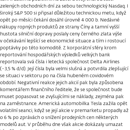
zelených obchodních dní za sebou technologický Nasdaq. I
široký S&P 500 si připsal důležitou technickou metu, když
opět po měsíci čekání dosáhl úrovně 4 000 b. Nedávné
nákupy ropných produktů ze strany Číny a tamní vyšší
hustota silniční dopravy poslaly ceny černého zlata výše
v očekávání lepšící se ekonomické situace a tím i rostoucí
poptávky po této komoditě. Z korporátní sféry krom
reportování hospodářských výsledků velkých bank
reportovala svá čísla i letecká společnost Delta Airlines
(-3,5 % d/d). Její čísla byla velmi slušná a potvrdila zlepšující
se situaci v sektoru po na čísla hubeném covidovém
období. Negativní reakce jejich akcií pak byla způsobena
komentářem finančního ředitele, že se společnost bude
muset popasovat se zvyšujícími se náklady, zejména pak
na zaměstnance. Americká automobilka Tesla zažila opět
volatilní seanci, když se její akcie v premarketu propadly až
o 6 % po zprávách o snížení prodejních cen některých
modelů aut. V průběhu dne však akcie dokázaly umazat