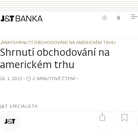
LÁNKY
SHRNUTÍ OBCHODOVÁNÍ NA AMERICKÉM TRHU
LÁNKY
SHRNUTÍ OBCHODOVÁNÍ NA AMERICKÉM TRHU
Shrnutí obchodování na
americkém trhu
16. 1. 2023
・
2-MINUTOVÉ ČTENÍ
・
J&T SPECIALISTA