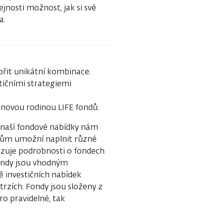
ejnosti možnost, jak si své
a.
vořit unikátní kombinace.
tičními strategiemi
 s novou rodinou LIFE fondů.
t naší fondové nabídky nám
storům umožní naplnit různé
razuje podrobnosti o fondech
fondy jsou vhodným
ě investičních nabídek
trzích. Fondy jsou složeny z
o pravidelné, tak