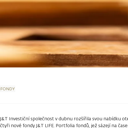
FONDY
J&T Investiční společnost v dubnu rozšířila svou nabídku o
čtyři nové fondy J&T LIFE. Portfolia fondů, jež sázejí na ča