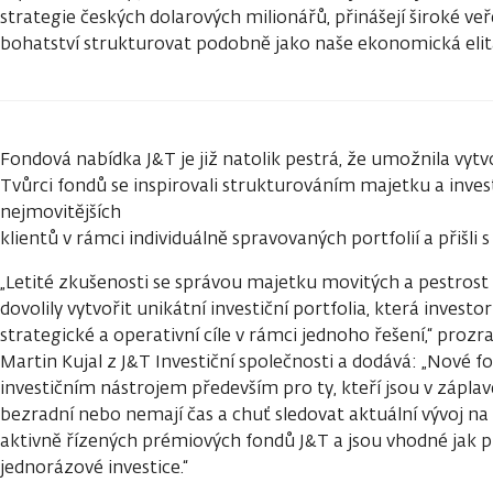
strategie českých dolarových milionářů, přinášejí široké veř
bohatství strukturovat podobně jako naše ekonomická elit
Fondová nabídka J&T je již natolik pestrá, že umožnila vyt
Tvůrci fondů se inspirovali strukturováním majetku a inves
nejmovitějších
klientů v rámci individuálně spravovaných portfolií a přišli
„Letité zkušenosti se správou majetku movitých a pestros
dovolily vytvořit unikátní investiční portfolia, která inve
strategické a operativní cíle v rámci jednoho řešení,“ proz
Martin Kujal z J&T Investiční společnosti a dodává: „Nové 
investičním nástrojem především pro ty, kteří jsou v záplav
bezradní nebo nemají čas a chuť sledovat aktuální vývoj na 
aktivně řízených prémiových fondů J&T a jsou vhodné jak pr
jednorázové investice.“