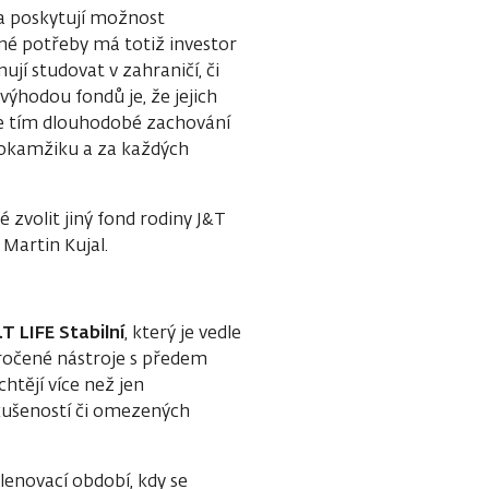
 a poskytují možnost
Jiné potřeby má totiž investor
ují studovat v zahraničí, či
výhodou fondů je, že jejich
je tím dlouhodobé zachování
m okamžiku a za každých
 zvolit jiný fond rodiny J&T
 Martin Kujal.
T LIFE Stabilní
, který je vedle
ročené nástroje s předem
htějí více než jen
zkušeností či omezených
enovací období, kdy se