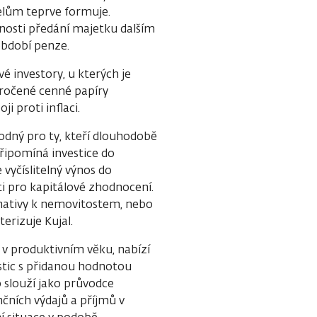
elům teprve formuje.
ožnosti předání majetku dalším
období penze.
 investory, u kterých je
úročené cenné papíry
i proti inflaci.
hodný pro ty, kteří dlouhodobě
připomíná investice do
vyčíslitelný výnos do
ti pro kapitálové zhodnocení.
ernativy k nemovitostem, nebo
erizuje Kujal.
 v produktivním věku, nabízí
stic s přidanou hodnotou
 slouží jako průvodce
čních výdajů a příjmů v