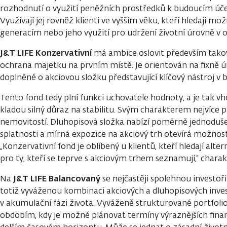
rozhodnutí o využití peněžních prostředků k budoucím úč
Využívají jej rovněž klienti ve vyšším věku, kteří hledají m
generacím nebo jeho využití pro udržení životní úrovně v 
J&T LIFE Konzervativní
má ambice oslovit především takové
ochrana majetku na prvním místě. Je orientován na fixně 
doplněné o akciovou složku představující klíčový nástroj v boj
Tento fond tedy plní funkci uchovatele hodnoty, a je tak v
kladou silný důraz na stabilitu. Svým charakterem nejvíce 
nemovitostí. Dluhopisová složka nabízí poměrně jednoduše 
splatnosti a mírná expozice na akciový trh otevírá možnos
„Konzervativní fond je oblíbený u klientů, kteří hledají alt
pro ty, kteří se teprve s akciovým trhem seznamují,“ charakt
J&T LIFE Balancovaný
Na
se nejčastěji spolehnou investoři
totiž vyváženou kombinaci akciových a dluhopisových inve
v akumulační fázi života. Vyváženě strukturované portfolio
obdobím, kdy je možné plánovat termíny výraznějších finan