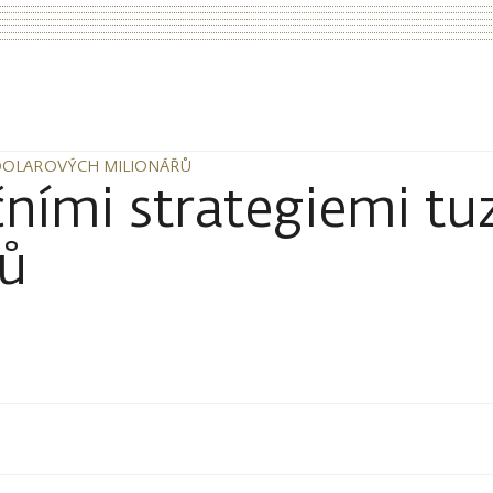
 DOLAROVÝCH MILIONÁŘŮ
 DOLAROVÝCH MILIONÁŘŮ
tičními strategiemi 
řů