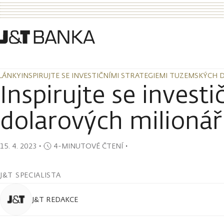
LÁNKY
INSPIRUJTE SE INVESTIČNÍMI STRATEGIEMI TUZEMSKÝCH
LÁNKY
INSPIRUJTE SE INVESTIČNÍMI STRATEGIEMI TUZEMSKÝCH
Inspirujte se inves
dolarových milioná
15. 4. 2023
・
4-MINUTOVÉ ČTENÍ
・
J&T SPECIALISTA
J&T REDAKCE