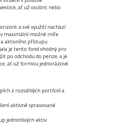
í situace v podobě
vestice, ať už osobní, nebo
orizont a své využití nachází
d v maximální možné míře
 a aktivního přístupu
ala je tento fond vhodný pro
it po odchodu do penze, a je
ace, ať už formou jednorázové
iích z rozsáhlých portfolií a
ešení aktivně spravované
up jednotlivých aktiv