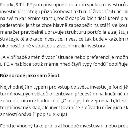
Fondy J&T LIFE jsou přístupné širokému spektru investorů
investiční strategii přizpůsobovat aktuální životní situaci. 
na svém kariérním startu, rodič dospívajících dětí, které plán
padesátník, jenž se chce hlavně zabezpečit na stáří. Velkou 
manažer pravidelně upravuje strukturu portfolia a zajišťu
strategické alokace investice. Investice tak bude v každé
okolností plně v souladu s životními cíli investora.
„A v případě změn životní situace nebo preferencí je možné
LIFE, v nabídce totiž máme hned čtyři typy fondů,“ doplňuje
Různorodé jako sám život
J&
Nejvhodnějším typem pro vstup do světa investic je fond
termínovaných vkladů orientován především na lineárně ú
známou mírou zhodnocení. „Ocení jej tak zejména ti, kteří c
termínovaný vklad, ale investování se z důvodu dřívějších 
znalostí obávají,“ popisuje Kujal.
Fond je vhodný také pro krátkodobé investování nebo překl