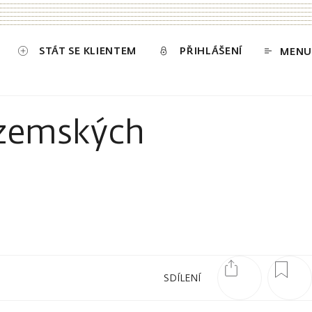
STÁT SE KLIENTEM
PŘIHLÁŠENÍ
MENU
tuzemských
SDÍLENÍ