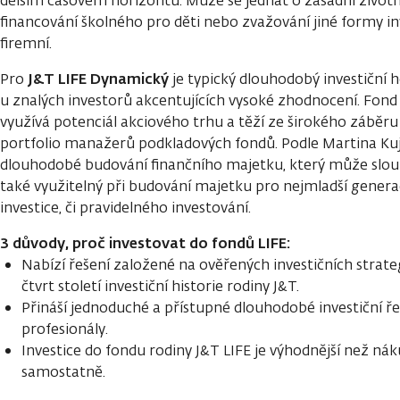
delším časovém horizontu. Může se jednat o zásadní životn
financování školného pro děti nebo zvažování jiné formy in
firemní.
J&T LIFE Dynamický
Pro
je typický dlouhodobý investiční h
u znalých investorů akcentujících vysoké zhodnocení. Fon
využívá potenciál akciového trhu a těží ze širokého záběru
portfolio manažerů podkladových fondů. Podle Martina Kuj
dlouhodobé budování finančního majetku, který může slouž
také využitelný při budování majetku pro nejmladší gener
investice, či pravidelného investování.
3 důvody, proč investovat do fondů LIFE:
Nabízí řešení založené na ověřených investičních strateg
čtvrt století investiční historie rodiny J&T.
Přináší jednoduché a přístupné dlouhodobé investiční ř
profesionály.
Investice do fondu rodiny J&T LIFE je výhodnější než nák
samostatně.