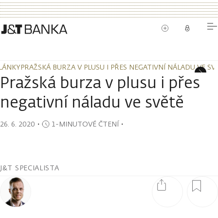
LÁNKY
PRAŽSKÁ BURZA V PLUSU I PŘES NEGATIVNÍ NÁLADU VE SV
LÁNKY
PRAŽSKÁ BURZA V PLUSU I PŘES NEGATIVNÍ NÁLADU VE SV
Pražská burza v plusu i přes
negativní náladu ve světě
26. 6. 2020
・
1-MINUTOVÉ ČTENÍ
・
J&T SPECIALISTA