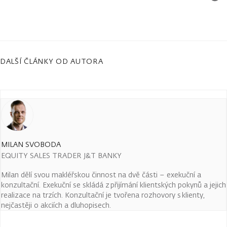
DALŠÍ ČLÁNKY OD AUTORA
MILAN SVOBODA
EQUITY SALES TRADER J&T BANKY
Milan dělí svou makléřskou činnost na dvě části – exekuční a
konzultační. Exekuční se skládá z přijímání klientských pokynů a jejich
realizace na trzích. Konzultační je tvořena rozhovory s klienty,
nejčastěji o akciích a dluhopisech.