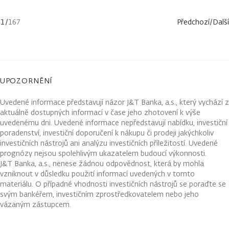
1
/
167
Předchozí
/
Další
UPOZORNĚNÍ
Uvedené informace představují názor J&T Banka, a.s., který vychází z
aktuálně dostupných informací v čase jeho zhotovení k výše
uvedenému dni. Uvedené informace nepředstavují nabídku, investiční
poradenství, investiční doporučení k nákupu či prodeji jakýchkoliv
investičních nástrojů ani analýzu investičních příležitostí. Uvedené
prognózy nejsou spolehlivým ukazatelem budoucí výkonnosti.
J&T Banka, a.s., nenese žádnou odpovědnost, která by mohla
vzniknout v důsledku použití informací uvedených v tomto
materiálu. O případné vhodnosti investičních nástrojů se poraďte se
svým bankéřem, investičním zprostředkovatelem nebo jeho
vázaným zástupcem.