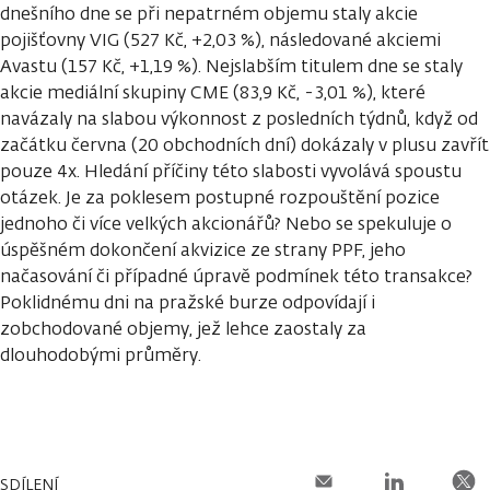
dnešního dne se při nepatrném objemu staly akcie
pojišťovny VIG (527 Kč, +2,03 %), následované akciemi
Avastu (157 Kč, +1,19 %). Nejslabším titulem dne se staly
akcie mediální skupiny CME (83,9 Kč, -3,01 %), které
navázaly na slabou výkonnost z posledních týdnů, když od
začátku června (20 obchodních dní) dokázaly v plusu zavřít
pouze 4x. Hledání příčiny této slabosti vyvolává spoustu
otázek. Je za poklesem postupné rozpouštění pozice
jednoho či více velkých akcionářů? Nebo se spekuluje o
úspěšném dokončení akvizice ze strany PPF, jeho
načasování či případné úpravě podmínek této transakce?
Poklidnému dni na pražské burze odpovídají i
zobchodované objemy, jež lehce zaostaly za
dlouhodobými průměry.
SDÍLENÍ