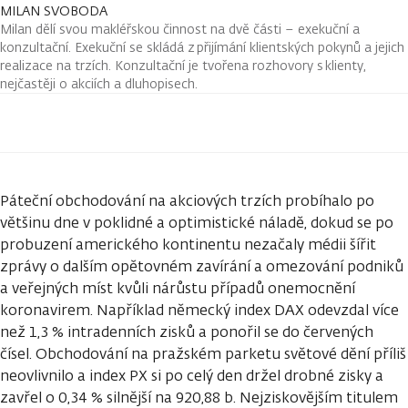
MILAN SVOBODA
Milan dělí svou makléřskou činnost na dvě části – exekuční a
konzultační. Exekuční se skládá z přijímání klientských pokynů a jejich
realizace na trzích. Konzultační je tvořena rozhovory s klienty,
nejčastěji o akciích a dluhopisech.
Páteční obchodování na akciových trzích probíhalo po
většinu dne v poklidné a optimistické náladě, dokud se po
probuzení amerického kontinentu nezačaly médii šířit
zprávy o dalším opětovném zavírání a omezování podniků
a veřejných míst kvůli nárůstu případů onemocnění
koronavirem. Například německý index DAX odevzdal více
než 1,3 % intradenních zisků a ponořil se do červených
čísel. Obchodování na pražském parketu světové dění příliš
neovlivnilo a index PX si po celý den držel drobné zisky a
zavřel o 0,34 % silnější na 920,88 b. Nejziskovějším titulem