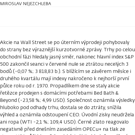
MIROSLAV NEJEZCHLEBA
Akcie na Wall Street se po úterním výprodeji pohybovaly
do strany bez výraznější kurzotvorné zprávy. Trhy po celou
obchodní fázi hledaly jasný směr, nakonec hlavní index S&P
500 zakončil seanci v červené nule se ztrátou necelých 3
bodů (-0,07 %; 3 818,83 b.). S blížícím se závěrem měsíce i
druhého kvartálu mají indexy nakročeno k nejhorší první
půlce roku od r. 1970. Propadlíkem dne se staly akcie
řetězce prodejen s domácími potřebami Bed Bath &
Beyond (-23,58 %; 4,99 USD). Společnost oznámila výsledky
hluboko pod odhady trhu, dostala se do ztráty, snížila
výhled a oznámila odstoupení CEO. Úvodní zisky neudržela
ani ropa (WTI -2,1 %; 109,4 USD). Černé zlato reagovalo
negativně před dnešním zasedáním OPECu+ na tlak ze