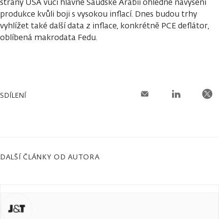
strany USA vůči hlavně Saudské Arábii ohledně navýšení
produkce kvůli boji s vysokou inflací. Dnes budou trhy
vyhlížet také další data z inflace, konkrétně PCE deflátor,
oblíbená makrodata Fedu.
SDÍLENÍ
DALŠÍ ČLÁNKY OD AUTORA