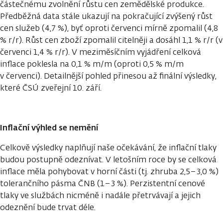
částečnému zvolnění růstu cen zemědělské produkce.
Předběžná data stále ukazují na pokračující zvýšený růst
cen služeb (4,7 %), byť oproti červenci mírně zpomalil (4,8
% r/r). Růst cen zboží zpomalil citelněji a dosáhl 1,1 % r/r (v
červenci 1,4 % r/r). V meziměsíčním vyjádření celková
inflace poklesla na 0,1 % m/m (oproti 0,5 % m/m
v červenci). Detailnější pohled přinesou až finální výsledky,
které ČSÚ zveřejní 10. září.
Inflační výhled se nemění
Celkově výsledky naplňují naše očekávání, že inflační tlaky
budou postupně odeznívat. V letošním roce by se celková
inflace měla pohybovat v horní části (tj. zhruba 2,5–3,0 %)
tolerančního pásma ČNB (1–3 %). Perzistentní cenové
tlaky ve službách nicméně i nadále přetrvávají a jejich
odeznění bude trvat déle.