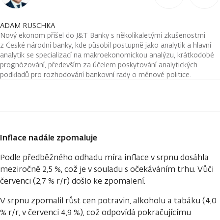
ADAM RUSCHKA
Nový ekonom přišel do J&T Banky s několikaletými zkušenostmi
z České národní banky, kde působil postupně jako analytik a hlavní
analytik se specializací na makroekonomickou analýzu, krátkodobé
prognózování, především za účelem poskytování analytických
podkladů pro rozhodování bankovní rady o měnové politice.
Inflace nadále zpomaluje
Podle předběžného odhadu míra inflace v srpnu dosáhla
meziročně 2,5 %, což je v souladu s očekáváním trhu. Vůči
červenci (2,7 % r/r) došlo ke zpomalení.
V srpnu zpomalil růst cen potravin, alkoholu a tabáku (4,0
% r/r, v červenci 4,9 %), což odpovídá pokračujícímu