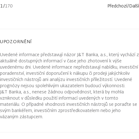
1
/
170
Předchozí
/
Další
UPOZORNĚNÍ
Uvedené informace představují názor J&T Banka, a.s., který vychází z
aktuálně dostupných informací v čase jeho zhotovení k výše
uvedenému dni. Uvedené informace nepředstavují nabídku, investiční
poradenství, investiční doporučení k nákupu či prodeji jakýchkoliv
investičních nástrojů ani analýzu investičních příležitostí. Uvedené
prognózy nejsou spolehlivým ukazatelem budoucí výkonnosti.
J&T Banka, a.s., nenese žádnou odpovědnost, která by mohla
vzniknout v důsledku použití informací uvedených v tomto
materiálu. O případné vhodnosti investičních nástrojů se poraďte se
svým bankéřem, investičním zprostředkovatelem nebo jeho
vázaným zástupcem.