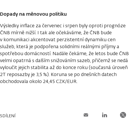
Dopady na měnovou politiku
Výsledky inflace za červenec i srpen byly oproti prognóze
ČNB mírně nižší. I tak ale očekáváme, že ČNB bude
v komunikaci akcentovat perzistentní dynamiku cen
služeb, která je podpořena solidními reálnými příjmy a
spotřebou domácností. Nadále čekáme, že letos bude ČNB
velmi opatrná s dalším snižováním sazeb, přičemž se nedá
vyloučit jejich stabilita až do konce roku (současná úroveň
2T reposazby je 3,5 %). Koruna se po dnešních datech
obchodovala okolo 24,45 CZK/EUR.
SDÍLENÍ