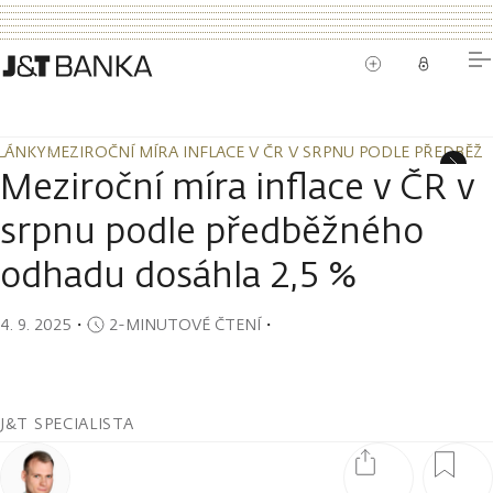
LÁNKY
MEZIROČNÍ MÍRA INFLACE V ČR V SRPNU PODLE PŘEDBĚ
LÁNKY
MEZIROČNÍ MÍRA INFLACE V ČR V SRPNU PODLE PŘEDBĚ
Meziroční míra inflace v ČR v
srpnu podle předběžného
odhadu dosáhla 2,5 %
4. 9. 2025
・
2-MINUTOVÉ ČTENÍ
・
J&T SPECIALISTA