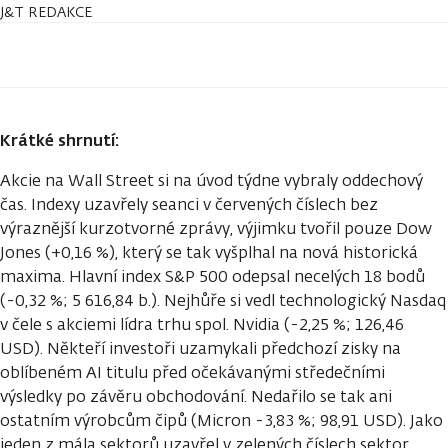
J&T REDAKCE
Krátké shrnutí:
Akcie na Wall Street si na úvod týdne vybraly oddechový
čas. Indexy uzavřely seanci v červených číslech bez
výraznější kurzotvorné zprávy, výjimku tvořil pouze Dow
Jones (+0,16 %), který se tak vyšplhal na nová historická
maxima. Hlavní index S&P 500 odepsal necelých 18 bodů
(-0,32 %; 5 616,84 b.). Nejhůře si vedl technologický Nasdaq
v čele s akciemi lídra trhu spol. Nvidia (-2,25 %; 126,46
USD). Někteří investoři uzamykali předchozí zisky na
oblíbeném AI titulu před očekávanými středečními
výsledky po závěru obchodování. Nedařilo se tak ani
ostatním výrobcům čipů (Micron -3,83 %; 98,91 USD). Jako
jeden z mála sektorů uzavřel v zelených číslech sektor