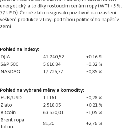
energetický, a to díky rostoucím cenám ropy (WTI +3 %;
77 USD). Černé zlato reagovalo pozitivně na uzavření
veškeré produkce v Libyi pod tíhou politického napětí v
zemi.
Pohled na indexy:
DJIA
41 240,52
+0,16 %
S&P 500
5 616,84
-0,32 %
NASDAQ
17 725,77
-0,85 %
Pohled na vybrané měny a komodity:
EUR/USD
1,1161
-0,28 %
Zlato
2 518,05
+0,21 %
Bitcoin
63 530,01
-1,05 %
Brent ropa –
81,20
+2,76 %
future