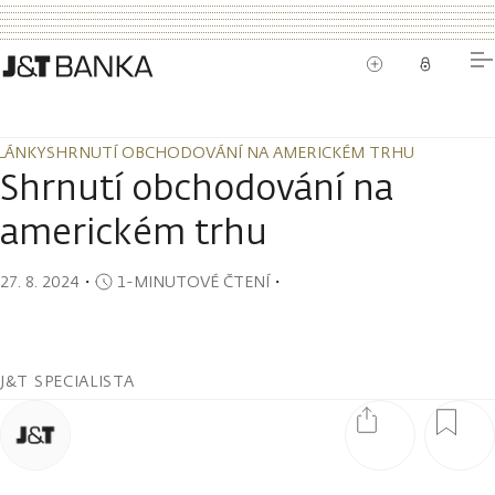
LÁNKY
SHRNUTÍ OBCHODOVÁNÍ NA AMERICKÉM TRHU
LÁNKY
SHRNUTÍ OBCHODOVÁNÍ NA AMERICKÉM TRHU
Shrnutí obchodování na
americkém trhu
27. 8. 2024
・
1-MINUTOVÉ ČTENÍ
・
J&T SPECIALISTA