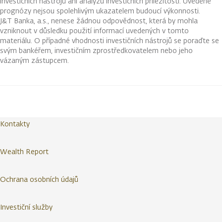
investičních nástrojů ani analýzu investičních příležitostí. Uvedené
prognózy nejsou spolehlivým ukazatelem budoucí výkonnosti.
J&T Banka, a.s., nenese žádnou odpovědnost, která by mohla
vzniknout v důsledku použití informací uvedených v tomto
materiálu. O případné vhodnosti investičních nástrojů se poraďte se
svým bankéřem, investičním zprostředkovatelem nebo jeho
vázaným zástupcem.
Kontakty
Wealth Report
Ochrana osobních údajů
Investiční služby