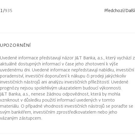
1
/
935
Předchozí
/
Další
UPOZORNĚNÍ
Uvedené informace představují názor J&T Banka, a.s., který vychází z
aktuálně dostupných informací v čase jeho zhotovení k výše
uvedenému dni. Uvedené informace nepředstavují nabídku, investiční
poradenství, investiční doporučení k nákupu či prodeji jakýchkoliv
investičních nástrojů ani analýzu investičních příležitostí. Uvedené
prognózy nejsou spolehlivým ukazatelem budoucí výkonnosti.
J&T Banka, a.s., nenese žádnou odpovědnost, která by mohla
vzniknout v důsledku použití informací uvedených v tomto
materiálu. O případné vhodnosti investičních nástrojů se poraďte se
svým bankéřem, investičním zprostředkovatelem nebo jeho
vázaným zástupcem.