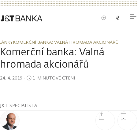
LÁNKY
KOMERČNÍ BANKA: VALNÁ HROMADA AKCIONÁŘŮ
LÁNKY
KOMERČNÍ BANKA: VALNÁ HROMADA AKCIONÁŘŮ
Komerční banka: Valná
hromada akcionářů
24. 4. 2019
・
1-MINUTOVÉ ČTENÍ
・
J&T SPECIALISTA