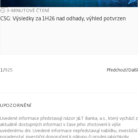
3-MINUTOVÉ ČTENÍ
CSG: Výsledky za 1H26 nad odhady, výhled potvrzen
1
/
925
Předchozí
/
Další
UPOZORNĚNÍ
Uvedené informace představují názor J&T Banka, a.s., který vychází z
aktuálně dostupných informací v čase jeho zhotovení k výše
uvedenému dni. Uvedené informace nepředstavují nabídku, investiční
poradenství, investiční doporučení k nákupu či prodeji jakýchkoliv