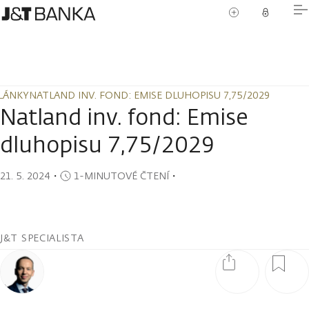
LÁNKY
NATLAND INV. FOND: EMISE DLUHOPISU 7,75/2029
LÁNKY
NATLAND INV. FOND: EMISE DLUHOPISU 7,75/2029
Natland inv. fond: Emise
dluhopisu 7,75/2029
21. 5. 2024
・
1-MINUTOVÉ ČTENÍ
・
J&T SPECIALISTA