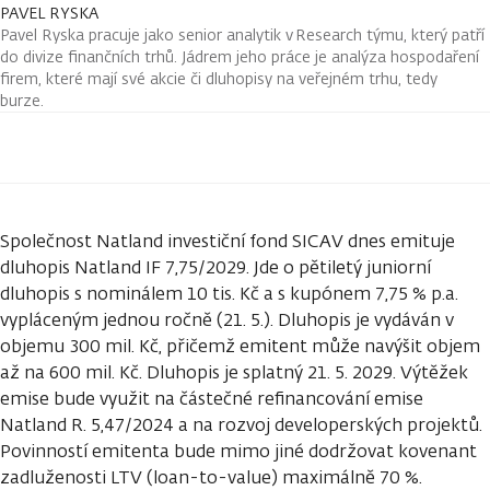
PAVEL RYSKA
Pavel Ryska pracuje jako senior analytik v Research týmu, který patří
do divize finančních trhů. Jádrem jeho práce je analýza hospodaření
firem, které mají své akcie či dluhopisy na veřejném trhu, tedy
burze.
Společnost Natland investiční fond SICAV dnes emituje
dluhopis Natland IF 7,75/2029. Jde o pětiletý juniorní
dluhopis s nominálem 10 tis. Kč a s kupónem 7,75 % p.a.
vypláceným jednou ročně (21. 5.). Dluhopis je vydáván v
objemu 300 mil. Kč, přičemž emitent může navýšit objem
až na 600 mil. Kč. Dluhopis je splatný 21. 5. 2029. Výtěžek
emise bude využit na částečné refinancování emise
Natland R. 5,47/2024 a na rozvoj developerských projektů.
Povinností emitenta bude mimo jiné dodržovat kovenant
zadluženosti LTV (loan-to-value) maximálně 70 %.