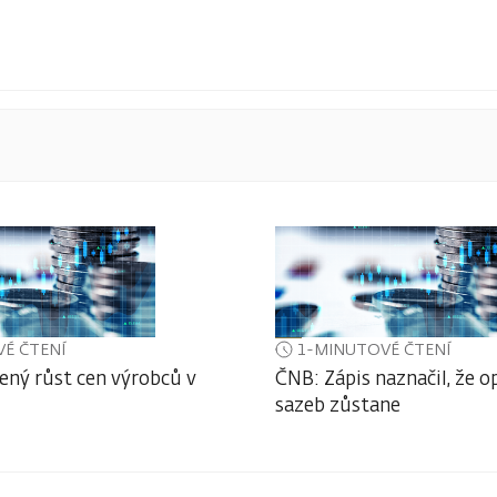
É ČTENÍ
1-MINUTOVÉ ČTENÍ
ený růst cen výrobců v
ČNB: Zápis naznačil, že o
sazeb zůstane