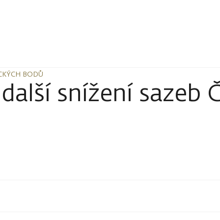
ICKÝCH BODŮ
ICKÝCH BODŮ
alší snížení sazeb 