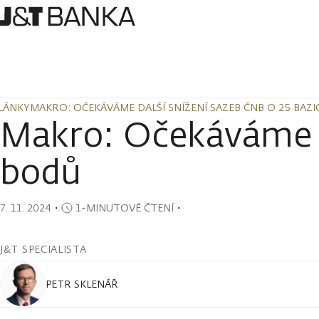
LÁNKY
MAKRO: OČEKÁVÁME DALŠÍ SNÍŽENÍ SAZEB ČNB O 25 BAZ
LÁNKY
MAKRO: OČEKÁVÁME DALŠÍ SNÍŽENÍ SAZEB ČNB O 25 BAZ
Makro: Očekáváme d
bodů
7. 11. 2024
・
1-MINUTOVÉ ČTENÍ
・
J&T SPECIALISTA
PETR SKLENÁŘ