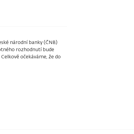
eské národní banky (ČNB)
motného rozhodnutí bude
b. Celkově očekáváme, že do