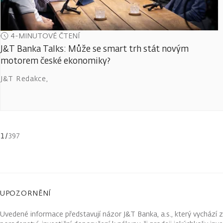
4-MINUTOVÉ ČTENÍ
J&T Banka Talks: Může se smart trh stát novým
motorem české ekonomiky?
J&T Redakce
,
1
/
397
UPOZORNĚNÍ
Uvedené informace představují názor J&T Banka, a.s., který vychází 