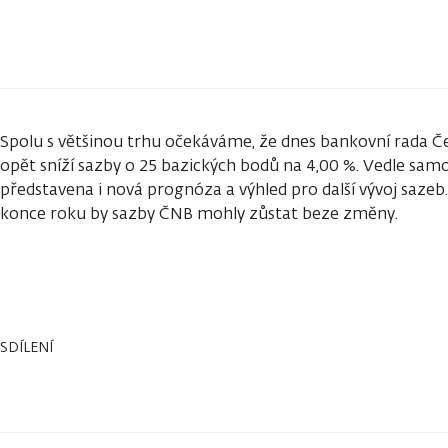
Spolu s většinou trhu očekáváme, že dnes bankovní rada Č
opět sníží sazby o 25 bazických bodů na 4,00 %. Vedle sa
představena i nová prognóza a výhled pro další vývoj saze
konce roku by sazby ČNB mohly zůstat beze změny.
SDÍLENÍ