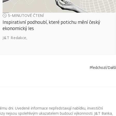
5-MINUTOVÉ ČTENÍ
Inspirativní podhoubí, které potichu mění český
ekonomický les
J&T Redakce
,
Předchozí
/
Další
ému dni. Uvedené informace nepředstavují nabídku, investiční
ognózy nejsou spolehlivým ukazatelem budoucí výkonnosti. J&T Banka,