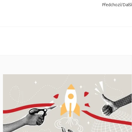
Předchozí
/
Další