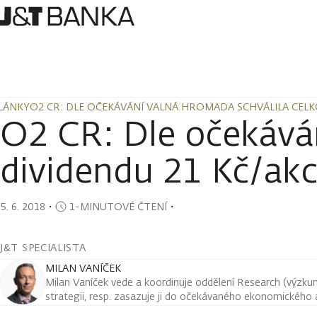
LÁNKY
O2 CR: DLE OČEKÁVÁNÍ VALNÁ HROMADA SCHVÁLILA CELK
LÁNKY
O2 CR: DLE OČEKÁVÁNÍ VALNÁ HROMADA SCHVÁLILA CELK
O2 CR: Dle očekáván
dividendu 21 Kč/akc
5. 6. 2018
・
1-MINUTOVÉ ČTENÍ
・
J&T SPECIALISTA
MILAN VANÍČEK
Milan Vaníček vede a koordinuje oddělení Research (výzkum 
strategii, resp. zasazuje ji do očekávaného ekonomického a