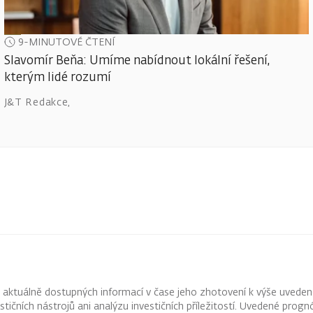
9-MINUTOVÉ ČTENÍ
Slavomír Beňa: Umíme nabídnout lokální řešení,
kterým lidé rozumí
J&T Redakce
,
z aktuálně dostupných informací v čase jeho zhotovení k výše uveden
vestičních nástrojů ani analýzu investičních příležitostí. Uvedené pr