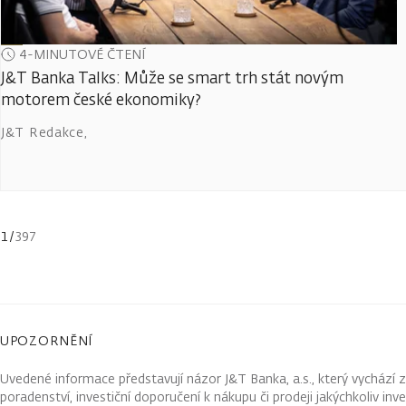
4-MINUTOVÉ ČTENÍ
J&T Banka Talks: Může se smart trh stát novým
motorem české ekonomiky?
J&T Redakce
,
1
/
397
UPOZORNĚNÍ
Uvedené informace představují názor J&T Banka, a.s., který vychází 
poradenství, investiční doporučení k nákupu či prodeji jakýchkoliv in