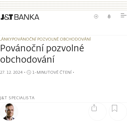
LÁNKY
POVÁNOČNÍ POZVOLNÉ OBCHODOVÁNÍ
LÁNKY
POVÁNOČNÍ POZVOLNÉ OBCHODOVÁNÍ
Povánoční pozvolné
obchodování
27. 12. 2024
・
1-MINUTOVÉ ČTENÍ
・
J&T SPECIALISTA