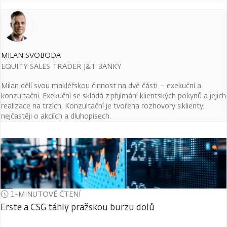
MILAN SVOBODA
EQUITY SALES TRADER J&T BANKY
Milan dělí svou makléřskou činnost na dvě části – exekuční a
konzultační. Exekuční se skládá z přijímání klientských pokynů a jejich
realizace na trzích. Konzultační je tvořena rozhovory s klienty,
nejčastěji o akciích a dluhopisech.
1-MINUTOVÉ ČTENÍ
Erste a CSG táhly pražskou burzu dolů