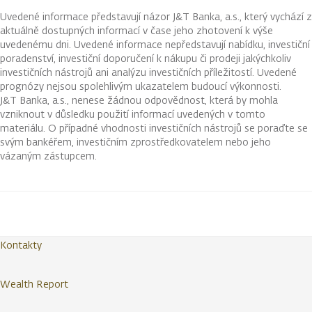
Uvedené informace představují názor J&T Banka, a.s., který vychází z
aktuálně dostupných informací v čase jeho zhotovení k výše
uvedenému dni. Uvedené informace nepředstavují nabídku, investiční
poradenství, investiční doporučení k nákupu či prodeji jakýchkoliv
investičních nástrojů ani analýzu investičních příležitostí. Uvedené
prognózy nejsou spolehlivým ukazatelem budoucí výkonnosti.
J&T Banka, a.s., nenese žádnou odpovědnost, která by mohla
vzniknout v důsledku použití informací uvedených v tomto
materiálu. O případné vhodnosti investičních nástrojů se poraďte se
svým bankéřem, investičním zprostředkovatelem nebo jeho
vázaným zástupcem.
Kontakty
Wealth Report