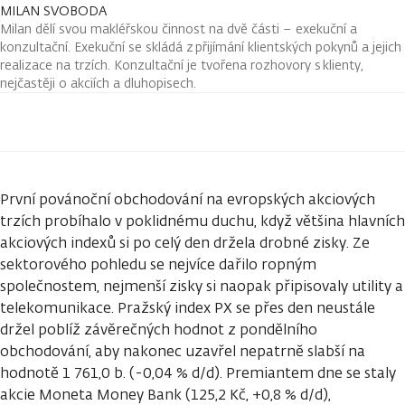
MILAN SVOBODA
Milan dělí svou makléřskou činnost na dvě části – exekuční a
konzultační. Exekuční se skládá z přijímání klientských pokynů a jejich
realizace na trzích. Konzultační je tvořena rozhovory s klienty,
nejčastěji o akciích a dluhopisech.
První povánoční obchodování na evropských akciových
trzích probíhalo v poklidnému duchu, když většina hlavních
akciových indexů si po celý den držela drobné zisky. Ze
sektorového pohledu se nejvíce dařilo ropným
společnostem, nejmenší zisky si naopak připisovaly utility a
telekomunikace. Pražský index PX se přes den neustále
držel poblíž závěrečných hodnot z pondělního
obchodování, aby nakonec uzavřel nepatrně slabší na
hodnotě 1 761,0 b. (-0,04 % d/d). Premiantem dne se staly
akcie Moneta Money Bank (125,2 Kč, +0,8 % d/d),