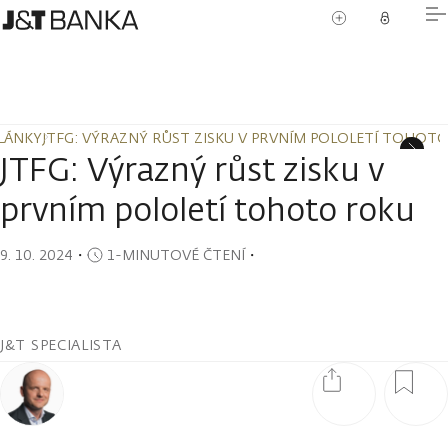
LÁNKY
JTFG: VÝRAZNÝ RŮST ZISKU V PRVNÍM POLOLETÍ TOHOT
LÁNKY
JTFG: VÝRAZNÝ RŮST ZISKU V PRVNÍM POLOLETÍ TOHOT
JTFG: Výrazný růst zisku v
prvním pololetí tohoto roku
9. 10. 2024
・
1-MINUTOVÉ ČTENÍ
・
J&T SPECIALISTA