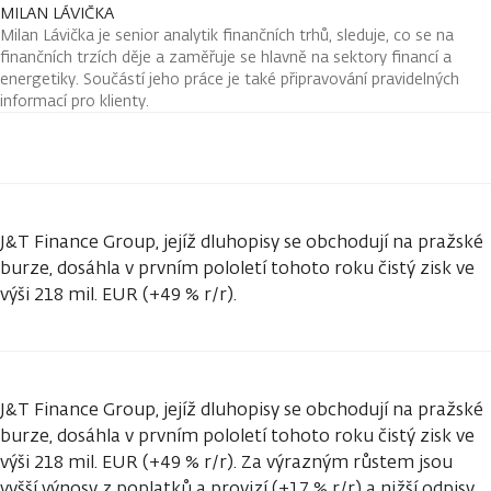
MILAN LÁVIČKA
Milan Lávička je senior analytik finančních trhů, sleduje, co se na
finančních trzích děje a zaměřuje se hlavně na sektory financí a
energetiky. Součástí jeho práce je také připravování pravidelných
informací pro klienty.
J&T Finance Group, jejíž dluhopisy se obchodují na pražské
burze, dosáhla v prvním pololetí tohoto roku čistý zisk ve
výši 218 mil. EUR (+49 % r/r).
J&T Finance Group, jejíž dluhopisy se obchodují na pražské
burze, dosáhla v prvním pololetí tohoto roku čistý zisk ve
výši 218 mil. EUR (+49 % r/r). Za výrazným růstem jsou
vyšší výnosy z poplatků a provizí (+17 % r/r) a nižší odpisy