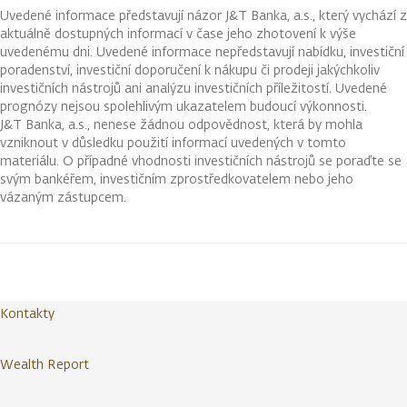
Uvedené informace představují názor J&T Banka, a.s., který vychází z
aktuálně dostupných informací v čase jeho zhotovení k výše
uvedenému dni. Uvedené informace nepředstavují nabídku, investiční
poradenství, investiční doporučení k nákupu či prodeji jakýchkoliv
investičních nástrojů ani analýzu investičních příležitostí. Uvedené
prognózy nejsou spolehlivým ukazatelem budoucí výkonnosti.
J&T Banka, a.s., nenese žádnou odpovědnost, která by mohla
vzniknout v důsledku použití informací uvedených v tomto
materiálu. O případné vhodnosti investičních nástrojů se poraďte se
svým bankéřem, investičním zprostředkovatelem nebo jeho
vázaným zástupcem.
Kontakty
Wealth Report