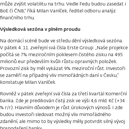
může zvýšit volatilitu na trhu. Vedle Fedu budou zasedat i
BoE či ČNB,“ říká Milan Vaníček, ředitel odboru analýz
finančního trhu.
Výsledková sezóna v plném proudu
Na domácí scéně bude ve středu dění výsledková sezóna.
V pátek 4. 11. zveřejní svá čísla Erste Group. „Naše projekce
počítá se 7% meziročním poklesem čistého zisku na 495
milionů eur především kvůli růstu opravných položek.
Provozní zisk by měl vykázat 9% meziroční růst. Investoři
se zaměří na případný vliv mimořádných daní v Česku,“
konstatuje Milan Vaníček.
Rovněž v pátek zveřejní svá čísla za třetí kvartál Komerční
banka. Zde je predikován čistý zisk ve výši 4,6 mld. Kč (+34
% r/r). Hlavním důvodem je růst úrokových výnosů. I zde
budou investoři sledovat možný vliv mimořádného
zdanění, ale mimo to by výsledky měly potvrdit silný vývoj
hospodaření banky.