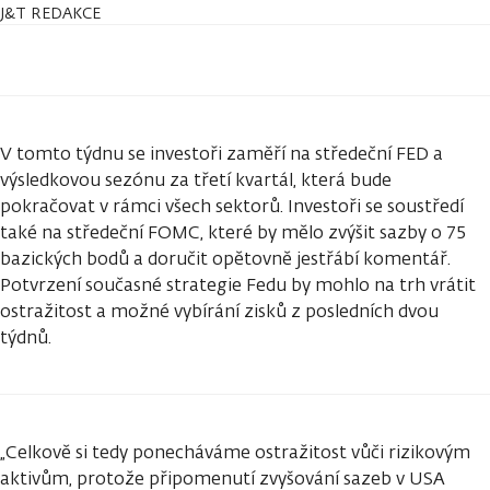
J&T REDAKCE
V tomto týdnu se investoři zaměří na středeční FED a
výsledkovou sezónu za třetí kvartál, která bude
pokračovat v rámci všech sektorů. Investoři se soustředí
také na středeční FOMC, které by mělo zvýšit sazby o 75
bazických bodů a doručit opětovně jestřábí komentář.
Potvrzení současné strategie Fedu by mohlo na trh vrátit
ostražitost a možné vybírání zisků z posledních dvou
týdnů.
„Celkově si tedy ponecháváme ostražitost vůči rizikovým
aktivům, protože připomenutí zvyšování sazeb v USA