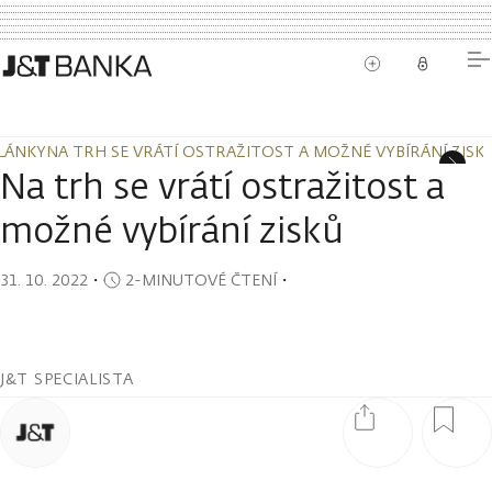
LÁNKY
NA TRH SE VRÁTÍ OSTRAŽITOST A MOŽNÉ VYBÍRÁNÍ ZISK
LÁNKY
NA TRH SE VRÁTÍ OSTRAŽITOST A MOŽNÉ VYBÍRÁNÍ ZISK
Na trh se vrátí ostražitost a
možné vybírání zisků
31. 10. 2022
・
2-MINUTOVÉ ČTENÍ
・
J&T SPECIALISTA