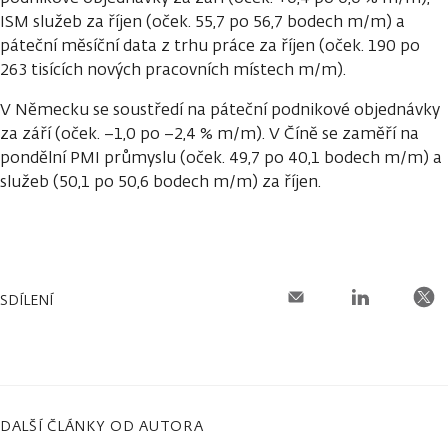
ISM služeb za říjen (oček. 55,7 po 56,7 bodech m/m) a
páteční měsíční data z trhu práce za říjen (oček. 190 po
263 tisících nových pracovních místech m/m).
V Německu se soustředí na páteční podnikové objednávky
za září (oček. −1,0 po −2,4 % m/m). V Číně se zaměří na
pondělní PMI průmyslu (oček. 49,7 po 40,1 bodech m/m) a
služeb (50,1 po 50,6 bodech m/m) za říjen.
SDÍLENÍ
DALŠÍ ČLÁNKY OD AUTORA