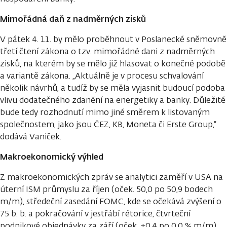
Mimořádná daň z nadměrných zisků
V pátek 4. 11. by mělo proběhnout v Poslanecké sněmovně
třetí čtení zákona o tzv. mimořádné dani z nadměrných
zisků, na kterém by se mělo již hlasovat o konečné podobě
a variantě zákona. „Aktuálně je v procesu schvalování
několik návrhů, a tudíž by se měla vyjasnit budoucí podoba
vlivu dodatečného zdanění na energetiky a banky. Důležité
bude tedy rozhodnutí mimo jiné směrem k listovaným
společnostem, jako jsou ČEZ, KB, Moneta či Erste Group,“
dodává Vaniček.
Makroekonomický výhled
Z makroekonomických zpráv se analytici zaměří v USA na
úterní ISM průmyslu za říjen (oček. 50,0 po 50,9 bodech
m/m), středeční zasedání FOMC, kde se očekává zvýšení o
75 b. b. a pokračování v jestřábí rétorice, čtvrteční
podnikové objednávky za září (oček. +0,4 po 0,0 % m/m),