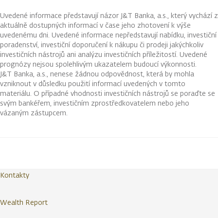
Uvedené informace představují názor J&T Banka, a.s., který vychází z
aktuálně dostupných informací v čase jeho zhotovení k výše
uvedenému dni. Uvedené informace nepředstavují nabídku, investiční
poradenství, investiční doporučení k nákupu či prodeji jakýchkoliv
investičních nástrojů ani analýzu investičních příležitostí. Uvedené
prognózy nejsou spolehlivým ukazatelem budoucí výkonnosti.
J&T Banka, a.s., nenese žádnou odpovědnost, která by mohla
vzniknout v důsledku použití informací uvedených v tomto
materiálu. O případné vhodnosti investičních nástrojů se poraďte se
svým bankéřem, investičním zprostředkovatelem nebo jeho
vázaným zástupcem.
Kontakty
Wealth Report