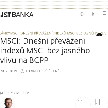
LÁNKY
MSCI: DNEŠNÍ PŘEVÁŽENÍ INDEXŮ MSCI BEZ JASNÉHO VLIV
LÁNKY
MSCI: DNEŠNÍ PŘEVÁŽENÍ INDEXŮ MSCI BEZ JASNÉHO VLIV
MSCI: Dnešní převážení
indexů MSCI bez jasného
vlivu na BCPP
28. 2. 2019
・
1-MINUTOVÉ ČTENÍ
・
J&T SPECIALISTA