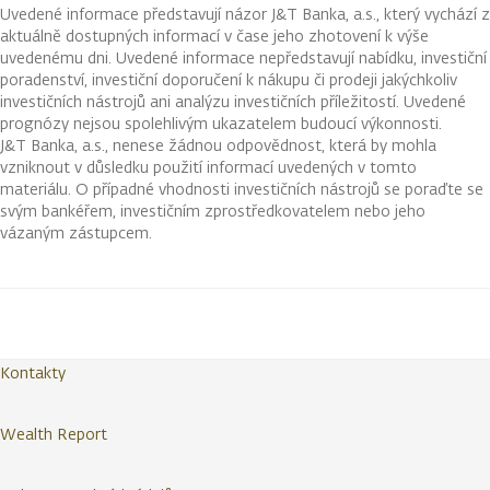
Uvedené informace představují názor J&T Banka, a.s., který vychází z
aktuálně dostupných informací v čase jeho zhotovení k výše
uvedenému dni. Uvedené informace nepředstavují nabídku, investiční
poradenství, investiční doporučení k nákupu či prodeji jakýchkoliv
investičních nástrojů ani analýzu investičních příležitostí. Uvedené
prognózy nejsou spolehlivým ukazatelem budoucí výkonnosti.
J&T Banka, a.s., nenese žádnou odpovědnost, která by mohla
vzniknout v důsledku použití informací uvedených v tomto
materiálu. O případné vhodnosti investičních nástrojů se poraďte se
svým bankéřem, investičním zprostředkovatelem nebo jeho
vázaným zástupcem.
Kontakty
Wealth Report