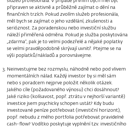
služeb profesionála. V případě prvním bych měl být
připraven se aktivně a průběžně zajímat o dění na
finančních trzích. Pokud zvolím služeb profesionála,
měl bych se zajímat o jeho vzdělání, zkušenosti a
serióznost. Za poradenskou nebo investiční službu
náleží přiměřená odměna. Pokud je služba poskytována
„zdarma“, pak je to velmi podezřelé a nějaké poplatky
se velmi pravděpodobně skrývají uvnitř. Ptejme se na
výši poplatků/nákladů a porovnávejme.
Neinvestujme bez rozmyslu, náhodně nebo pod vlivem
momentálních nálad. Každý investor by si měl sám
nebo s poradcem nejprve položit několik otázek.
Jakého cíle (požadovaného výnosu) chci dosáhnout?
Jaké riziko (kolísavost, popř. ztrátu v nejhorší variantě)
investice jsem psychicky schopen ustát? Kdy budu
investované peníze potřebovat (investiční horizont),
popř. nebudu z mého portfolia potřebovat pravidelné
cash-flow? Vodítko poskytuje vyplnění tzv. investičního