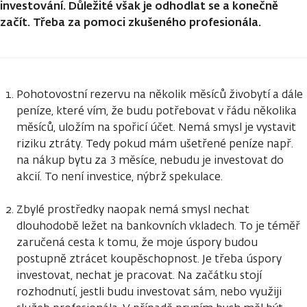
investování. Důležité však je odhodlat se a konečně
začít. Třeba za pomoci zkušeného profesionála.
Pohotovostní rezervu na několik měsíců živobytí a dále
peníze, které vím, že budu potřebovat v řádu několika
měsíců, uložím na spořicí účet. Nemá smysl je vystavit
riziku ztráty. Tedy pokud mám ušetřené peníze např.
na nákup bytu za 3 měsíce, nebudu je investovat do
akcií. To není investice, nýbrž spekulace.
Zbylé prostředky naopak nemá smysl nechat
dlouhodobě ležet na bankovních vkladech. To je téměř
zaručená cesta k tomu, že moje úspory budou
postupně ztrácet koupěschopnost. Je třeba úspory
investovat, nechat je pracovat. Na začátku stojí
rozhodnutí, jestli budu investovat sám, nebo využiji