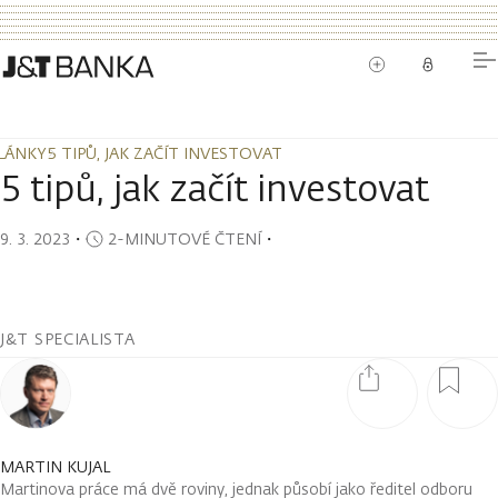
LÁNKY
5 TIPŮ, JAK ZAČÍT INVESTOVAT
LÁNKY
5 TIPŮ, JAK ZAČÍT INVESTOVAT
5 tipů, jak začít investovat
9. 3. 2023
・
2-MINUTOVÉ ČTENÍ
・
J&T SPECIALISTA
MARTIN KUJAL
Martinova práce má dvě roviny, jednak působí jako ředitel odboru