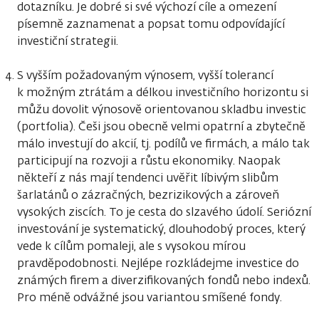
dotazníku. Je dobré si své výchozí cíle a omezení
písemně zaznamenat a popsat tomu odpovídající
investiční strategii.
S vyšším požadovaným výnosem, vyšší tolerancí
k možným ztrátám a délkou investičního horizontu si
můžu dovolit výnosově orientovanou skladbu investic
(portfolia). Češi jsou obecně velmi opatrní a zbytečně
málo investují do akcií, tj. podílů ve firmách, a málo tak
participují na rozvoji a růstu ekonomiky. Naopak
někteří z nás mají tendenci uvěřit líbivým slibům
šarlatánů o zázračných, bezrizikových a zároveň
vysokých ziscích. To je cesta do slzavého údolí. Seriózní
investování je systematický, dlouhodobý proces, který
vede k cílům pomaleji, ale s vysokou mírou
pravděpodobnosti. Nejlépe rozkládejme investice do
známých firem a diverzifikovaných fondů nebo indexů.
Pro méně odvážné jsou variantou smíšené fondy.