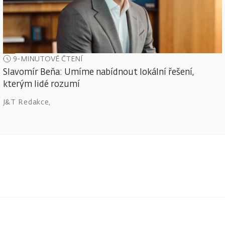
9-MINUTOVÉ ČTENÍ
Slavomír Beňa: Umíme nabídnout lokální řešení,
kterým lidé rozumí
J&T Redakce
,