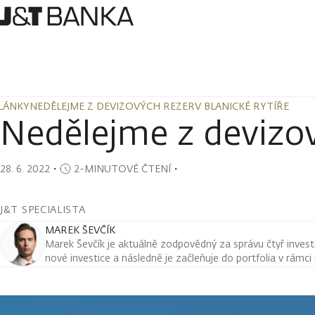
LÁNKY
NEDĚLEJME Z DEVIZOVÝCH REZERV BLANICKÉ RYTÍŘE
LÁNKY
NEDĚLEJME Z DEVIZOVÝCH REZERV BLANICKÉ RYTÍŘE
Nedělejme z devizov
28. 6. 2022
・
2-MINUTOVÉ ČTENÍ
・
J&T SPECIALISTA
MAREK ŠEVČÍK
Marek Ševčík je aktuálně zodpovědný za správu čtyř investi
nové investice a následně je začleňuje do portfolia v rámc