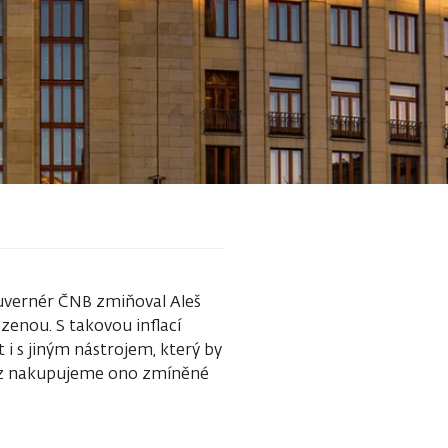
uvernér ČNB zmiňoval Aleš
ezenou. S takovou inflací
i s jiným nástrojem, který by
kurz nakupujeme ono zmíněné