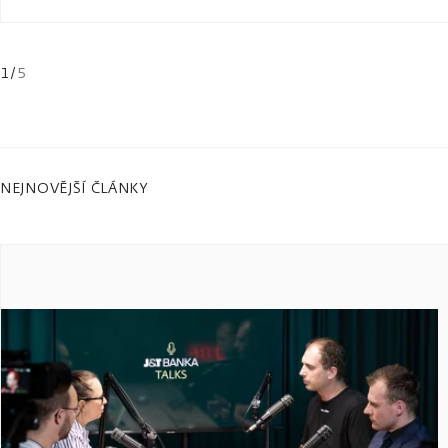
1
/
5
NEJNOVĚJŠÍ ČLÁNKY