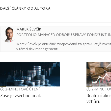
DALŠÍ ČLÁNKY OD AUTORA
MAREK ŠEVČÍK
PORTFOLIO MANAGER ODBORU SPRÁVY FONDŮ J&T IN
Marek Ševčík je aktuálně zodpovědný za správu čtyř investi
v rámci risk managementu.
2-MINUTOVÉ ČTENÍ
2-MINUTOV
Zase je všechno jinak
Realitní akc
vzhůru