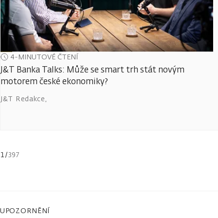
4-MINUTOVÉ ČTENÍ
J&T Banka Talks: Může se smart trh stát novým
motorem české ekonomiky?
J&T Redakce
,
1
/
397
UPOZORNĚNÍ