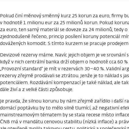
Pokud činí měnový směnný kurz 25 korun za euro, firmy b
v hodnotě 1 milionu eur za 25 milionů korun. Pokud koruna
za euro, ten samý materiál se doveze za 24 milionů, tedy o 
zjednodušeně řečeno, princip posílení koruny potenciál mí
dovážených komodit. S tímto kurzem se pracuje prodejem 
Devizové rezervy máme. Navíc jejich objem je ve srovnání
když v nich centrální banka drží objem o hodnotě cca 60 %
„Provozní standard“ je mít v rezervách 30–40 %. Validní a
rezervy zřejmě prodávali se ztrátou. Jenže je to náklad s ja
potenciálem. Rozdávání kompenzací je také náklad, ale tak
dále živí a z velké části způsobuje.
Je pravda, že silnou korunu by nám zřejmě zařídilo i další 
domácí poptávku by to mělo silně tlumící, až negativní efe
mainstreamovým tématem by se stala recese místo inflace
ČNB má v mandátu cenovou stabilitu (nízká inflace) a právě 
ale otevřeně zvolila takovou cestu, politický a společenský tl