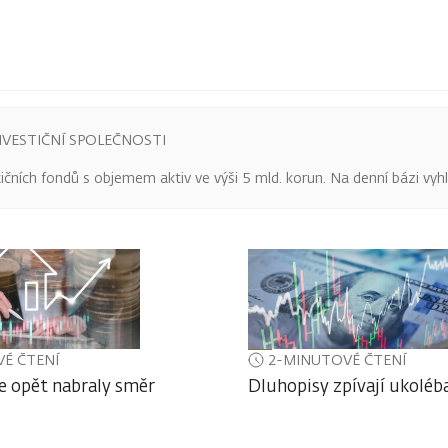
VESTIČNÍ SPOLEČNOSTI
čních fondů s objemem aktiv ve výši 5 mld. korun. Na denní bázi vyhl
É ČTENÍ
2-MINUTOVÉ ČTENÍ
ie opět nabraly směr
Dluhopisy zpívají ukoléb