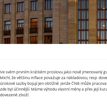
Ve svém prvním krátkém proslovu jako nově jmenovaný g
Michl, že většinu inflace považuje za nákladovou, resp. dov
úrokové sazby bojují jen obtížně. Jenže ČNB může pracovat 
zde byl účinnější. Máme výhodu vlastní měny a přes její 
dovezené zboží.