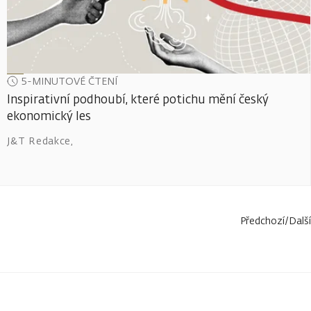
5-MINUTOVÉ ČTENÍ
Inspirativní podhoubí, které potichu mění český
ekonomický les
J&T Redakce
,
Předchozí
/
Další