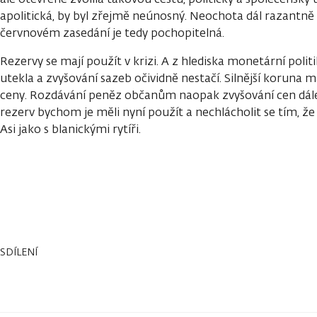
apolitická, by byl zřejmě neúnosný. Neochota dál razantně
červnovém zasedání je tedy pochopitelná.
Rezervy se mají použít v krizi. A z hlediska monetární politi
utekla a zvyšování sazeb očividně nestačí. Silnější koruna m
ceny. Rozdávání peněz občanům naopak zvyšování cen dále
rezerv bychom je měli nyní použít a nechlácholit se tím, že
Asi jako s blanickými rytíři.
SDÍLENÍ