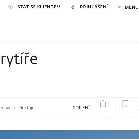
STÁT SE KLIENTEM
PŘIHLÁŠENÍ
MENU
rytíře
edává a selektuje
SDÍLENÍ