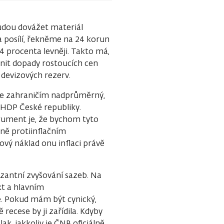
udou dovážet materiál
 posílí, řekněme na 24 korun
4 procenta levněji. Takto má,
rnit dopady rostoucích cen
devizových rezerv.
 se zahraničím nadprůměrný,
 HDP České republiky.
rgument je, že bychom tyto
sně protiinflačním
ový náklad onu inflaci právě
razantní zvyšování sazeb. Na
kt a hlavním
. Pokud mám být cynický,
recese by ji zařídila. Kdyby
ak, jakkoliv je ČNB oficiálně