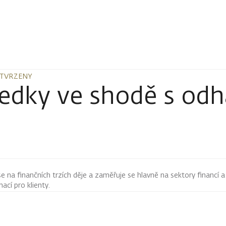
OTVRZENY
OTVRZENY
dky ve shodě s odha
 se na finančních trzích děje a zaměřuje se hlavně na sektory financí a
mací pro klienty.