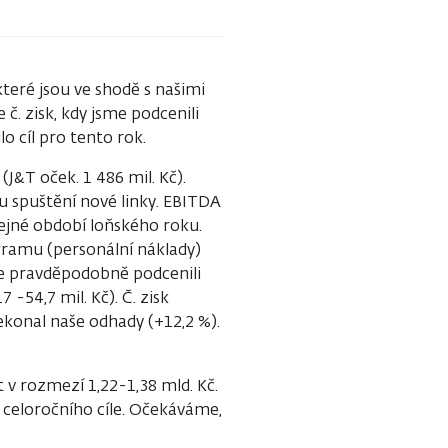
eré jsou ve shodě s našimi
č. zisk, kdy jsme podcenili
lo cíl pro tento rok.
J&T oček. 1 486 mil. Kč).
 spuštění nové linky. EBITDA
stejné období loňského roku.
ramu (personální náklady)
me pravděpodobně podcenili
 -54,7 mil. Kč). Č. zisk
ekonal naše odhady (+12,2 %).
 v rozmezí 1,22-1,38 mld. Kč.
 celoročního cíle. Očekáváme,