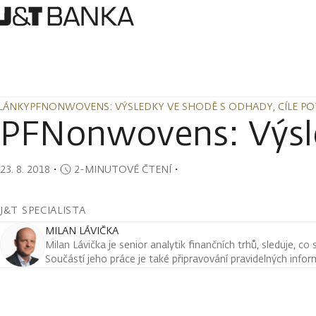
LÁNKY
PFNONWOVENS: VÝSLEDKY VE SHODĚ S ODHADY, CÍLE P
LÁNKY
PFNONWOVENS: VÝSLEDKY VE SHODĚ S ODHADY, CÍLE P
PFNonwovens: Výsle
23. 8. 2018
・
2-MINUTOVÉ ČTENÍ
・
J&T SPECIALISTA
MILAN LÁVIČKA
Milan Lávička je senior analytik finančních trhů, sleduje, co
Součástí jeho práce je také připravování pravidelných infor