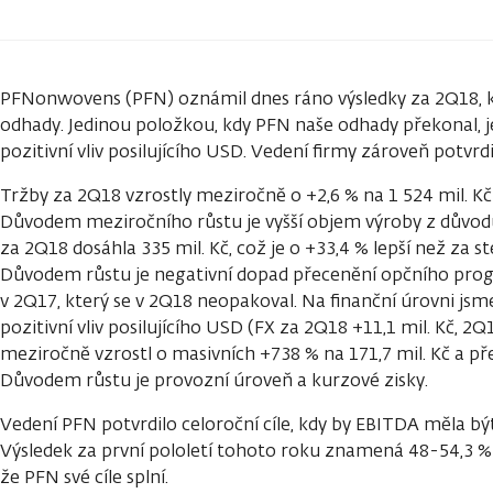
PFNonwovens (PFN) oznámil dnes ráno výsledky za 2Q18, kt
odhady. Jedinou položkou, kdy PFN naše odhady překonal, je 
pozitivní vliv posilujícího USD. Vedení firmy zároveň potvrdi
Tržby za 2Q18 vzrostly meziročně o +2,6 % na 1 524 mil. Kč (
Důvodem meziročního růstu je vyšší objem výroby z důvodu
za 2Q18 dosáhla 335 mil. Kč, což je o +33,4 % lepší než za 
Důvodem růstu je negativní dopad přecenění opčního prog
v 2Q17, který se v 2Q18 neopakoval. Na finanční úrovni js
pozitivní vliv posilujícího USD (FX za 2Q18 +11,1 mil. Kč, 2Q17
meziročně vzrostl o masivních +738 % na 171,7 mil. Kč a př
Důvodem růstu je provozní úroveň a kurzové zisky.
Vedení PFN potvrdilo celoroční cíle, kdy by EBITDA měla být
Výsledek za první pololetí tohoto roku znamená 48-54,3 %
že PFN své cíle splní.