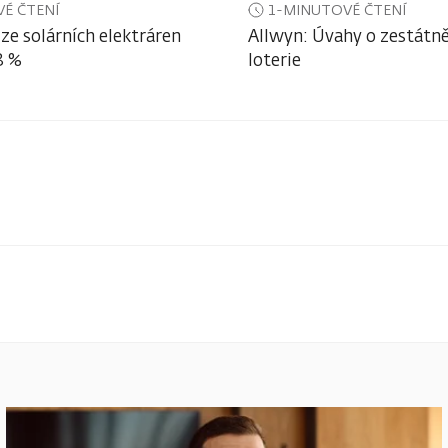
É ČTENÍ
1-MINUTOVÉ ČTENÍ
ze solárních elektráren
Allwyn: Úvahy o zestátně
3 %
loterie