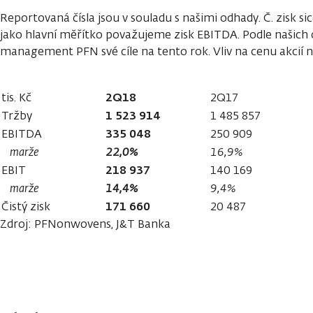
Reportovaná čísla jsou v souladu s našimi odhady. Č. zisk si
jako hlavní měřítko považujeme zisk EBITDA. Podle našich 
management PFN své cíle na tento rok. Vliv na cenu akcií
2Q18
tis. Kč
2Q17
1 523 914
Tržby
1 485 857
335 048
EBITDA
250 909
marže
22,0%
16,9%
218 937
EBIT
140 169
marže
14,4%
9,4%
171 660
Čistý zisk
20 487
Zdroj: PFNonwovens, J&T Banka