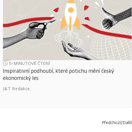
5-MINUTOVÉ ČTENÍ
Inspirativní podhoubí, které potichu mění český
ekonomický les
J&T Redakce
,
Předchozí
/
Další