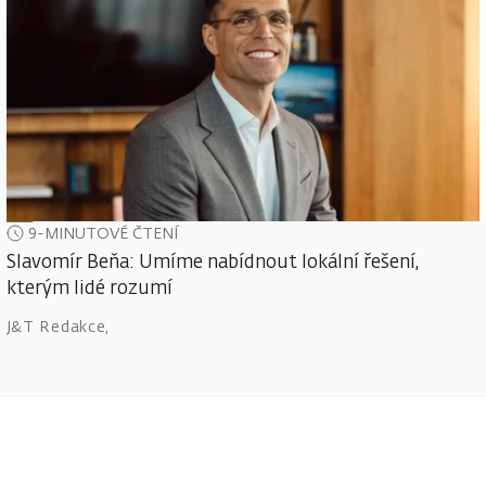
9-MINUTOVÉ ČTENÍ
Slavomír Beňa: Umíme nabídnout lokální řešení,
kterým lidé rozumí
J&T Redakce
,