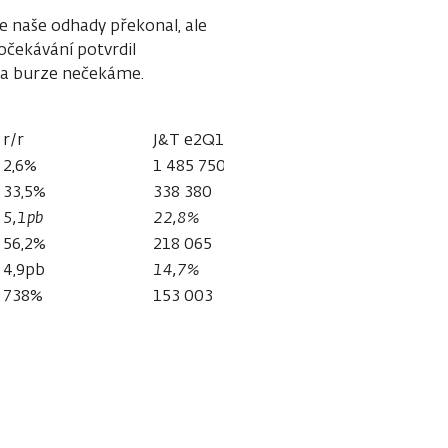
ce naše odhady překonal, ale
očekávání potvrdil
 na burze nečekáme.
r/r
J&T e2Q18
rozdíl
2,6%
1 485 750
2,6%
33,5%
338 380
-1,0%
5,1pb
22,8%
-0,8pb
56,2%
218 065
0,4%
4,9pb
14,7%
-0,3pb
738%
153 003
12,2%