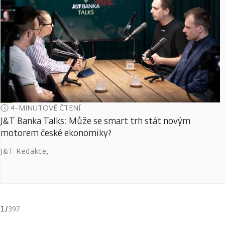
4-MINUTOVÉ ČTENÍ
J&T Banka Talks: Může se smart trh stát novým
motorem české ekonomiky?
J&T Redakce
,
1
/
397