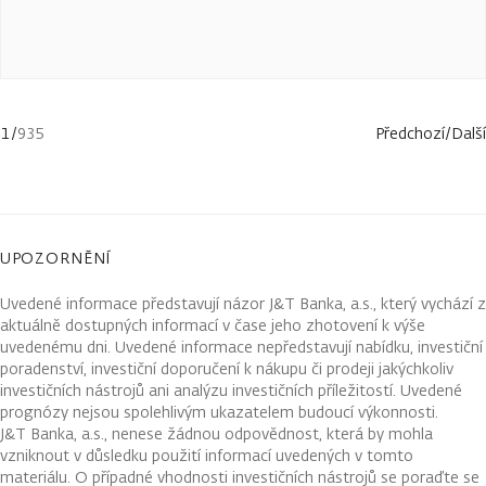
1
/
935
Předchozí
/
Další
UPOZORNĚNÍ
Uvedené informace představují názor J&T Banka, a.s., který vychází z
aktuálně dostupných informací v čase jeho zhotovení k výše
uvedenému dni. Uvedené informace nepředstavují nabídku, investiční
poradenství, investiční doporučení k nákupu či prodeji jakýchkoliv
investičních nástrojů ani analýzu investičních příležitostí. Uvedené
prognózy nejsou spolehlivým ukazatelem budoucí výkonnosti.
J&T Banka, a.s., nenese žádnou odpovědnost, která by mohla
vzniknout v důsledku použití informací uvedených v tomto
materiálu. O případné vhodnosti investičních nástrojů se poraďte se