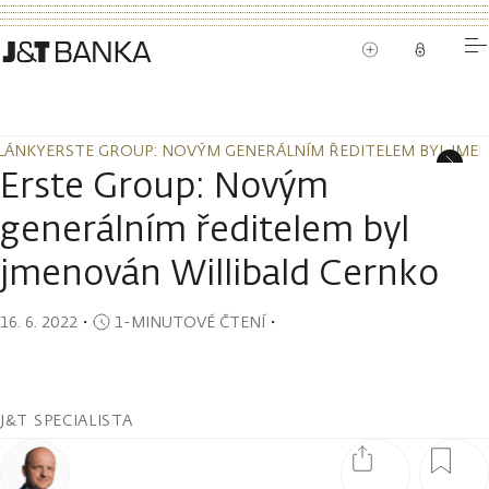
LÁNKY
ERSTE GROUP: NOVÝM GENERÁLNÍM ŘEDITELEM BYL JME
LÁNKY
ERSTE GROUP: NOVÝM GENERÁLNÍM ŘEDITELEM BYL JME
Erste Group: Novým
generálním ředitelem byl
jmenován Willibald Cernko
16. 6. 2022
・
1-MINUTOVÉ ČTENÍ
・
J&T SPECIALISTA