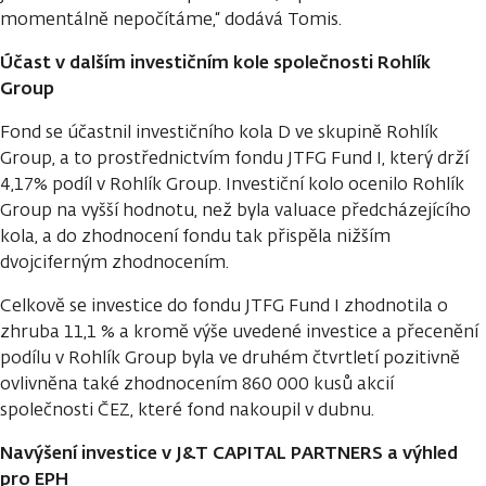
momentálně nepočítáme,“ dodává Tomis.
Účast v dalším investičním kole společnosti Rohlík
Group
Fond se účastnil investičního kola D ve skupině Rohlík
Group, a to prostřednictvím fondu JTFG Fund I, který drží
4,17% podíl v Rohlík Group. Investiční kolo ocenilo Rohlík
Group na vyšší hodnotu, než byla valuace předcházejícího
kola, a do zhodnocení fondu tak přispěla nižším
dvojciferným zhodnocením.
Celkově se investice do fondu JTFG Fund I zhodnotila o
zhruba 11,1 % a kromě výše uvedené investice a přecenění
podílu v Rohlík Group byla ve druhém čtvrtletí pozitivně
ovlivněna také zhodnocením 860 000 kusů akcií
společnosti ČEZ, které fond nakoupil v dubnu.
Navýšení investice v J&T CAPITAL PARTNERS a výhled
pro EPH