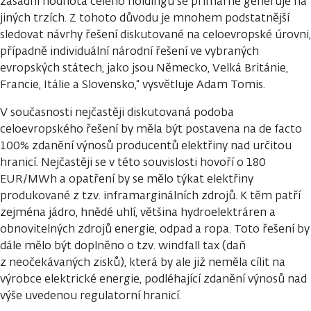
zásadní hodnota celého holdingu se primárně generuje na
jiných trzích. Z tohoto důvodu je mnohem podstatnější
sledovat návrhy řešení diskutované na celoevropské úrovni,
případně individuální národní řešení ve vybraných
evropských státech, jako jsou Německo, Velká Británie,
Francie, Itálie a Slovensko,“ vysvětluje Adam Tomis.
V současnosti nejčastěji diskutovaná podoba
celoevropského řešení by měla být postavena na de facto
100% zdanění výnosů producentů elektřiny nad určitou
hranicí. Nejčastěji se v této souvislosti hovoří o 180
EUR/MWh a opatření by se mělo týkat elektřiny
produkované z tzv. inframarginálních zdrojů. K těm patří
zejména jádro, hnědé uhlí, většina hydroelektráren a
obnovitelných zdrojů energie, odpad a ropa. Toto řešení by
dále mělo být doplněno o tzv. windfall tax (daň
z neočekávaných zisků), která by ale již neměla cílit na
výrobce elektrické energie, podléhající zdanění výnosů nad
výše uvedenou regulatorní hranicí.