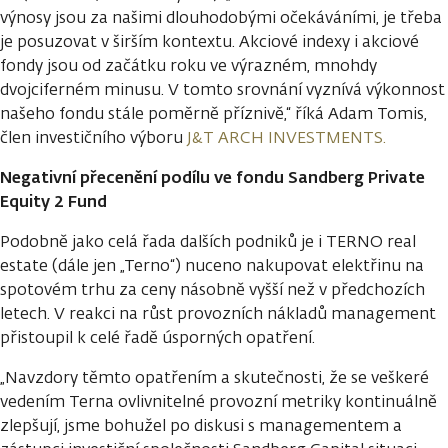
výnosy jsou za našimi dlouhodobými očekáváními, je třeba
je posuzovat v širším kontextu. Akciové indexy i akciové
fondy jsou od začátku roku ve výrazném, mnohdy
dvojciferném minusu. V tomto srovnání vyznívá výkonnost
našeho fondu stále poměrně příznivě,“ říká Adam Tomis,
člen investičního výboru
J&T ARCH INVESTMENTS.
Negativní přecenění podílu ve fondu Sandberg Private
Equity 2 Fund
Podobně jako celá řada dalších podniků je i TERNO real
estate (dále jen „Terno“) nuceno nakupovat elektřinu na
spotovém trhu za ceny násobně vyšší než v předchozích
letech. V reakci na růst provozních nákladů management
přistoupil k celé řadě úsporných opatření.
„Navzdory těmto opatřením a skutečnosti, že se veškeré
vedením Terna ovlivnitelné provozní metriky kontinuálně
zlepšují, jsme bohužel po diskusi s managementem a