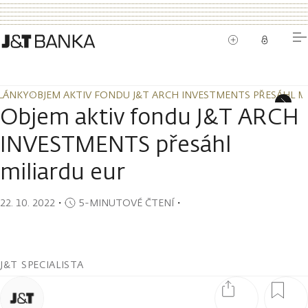
LÁNKY
OBJEM AKTIV FONDU J&T ARCH INVESTMENTS PŘESÁHL M
LÁNKY
OBJEM AKTIV FONDU J&T ARCH INVESTMENTS PŘESÁHL M
Objem aktiv fondu J&T ARCH
INVESTMENTS přesáhl
miliardu eur
22. 10. 2022
・
5-MINUTOVÉ ČTENÍ
・
J&T SPECIALISTA