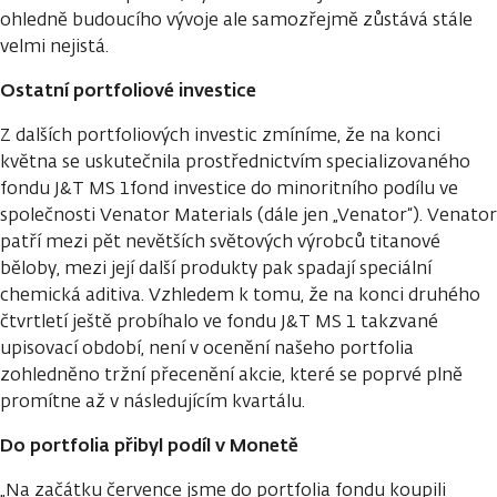
ohledně budoucího vývoje ale samozřejmě zůstává stále
velmi nejistá.
Ostatní portfoliové investice
Z dalších portfoliových investic zmíníme, že na konci
května se uskutečnila prostřednictvím specializovaného
fondu J&T MS 1fond investice do minoritního podílu ve
společnosti Venator Materials (dále jen „Venator“). Venator
patří mezi pět nevětších světových výrobců titanové
běloby, mezi její další produkty pak spadají speciální
chemická aditiva. Vzhledem k tomu, že na konci druhého
čtvrtletí ještě probíhalo ve fondu J&T MS 1 takzvané
upisovací období, není v ocenění našeho portfolia
zohledněno tržní přecenění akcie, které se poprvé plně
promítne až v následujícím kvartálu.
Do portfolia přibyl podíl v Monetě
„Na začátku července jsme do portfolia fondu koupili