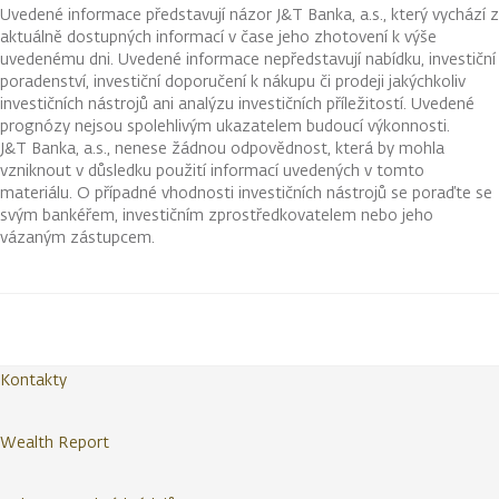
Uvedené informace představují názor J&T Banka, a.s., který vychází z
aktuálně dostupných informací v čase jeho zhotovení k výše
uvedenému dni. Uvedené informace nepředstavují nabídku, investiční
poradenství, investiční doporučení k nákupu či prodeji jakýchkoliv
investičních nástrojů ani analýzu investičních příležitostí. Uvedené
prognózy nejsou spolehlivým ukazatelem budoucí výkonnosti.
J&T Banka, a.s., nenese žádnou odpovědnost, která by mohla
vzniknout v důsledku použití informací uvedených v tomto
materiálu. O případné vhodnosti investičních nástrojů se poraďte se
svým bankéřem, investičním zprostředkovatelem nebo jeho
vázaným zástupcem.
Kontakty
Wealth Report