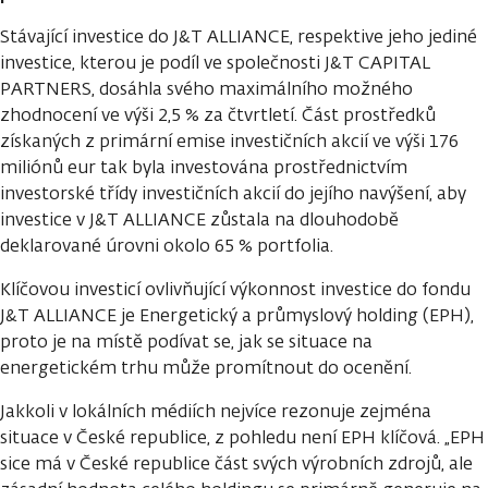
Stávající investice do J&T ALLIANCE, respektive jeho jediné
investice, kterou je podíl ve společnosti J&T CAPITAL
PARTNERS, dosáhla svého maximálního možného
zhodnocení ve výši 2,5 % za čtvrtletí. Část prostředků
získaných z primární emise investičních akcií ve výši 176
miliónů eur tak byla investována prostřednictvím
investorské třídy investičních akcií do jejího navýšení, aby
investice v J&T ALLIANCE zůstala na dlouhodobě
deklarované úrovni okolo 65 % portfolia.
Klíčovou investicí ovlivňující výkonnost investice do fondu
J&T ALLIANCE je Energetický a průmyslový holding (EPH),
proto je na místě podívat se, jak se situace na
energetickém trhu může promítnout do ocenění.
Jakkoli v lokálních médiích nejvíce rezonuje zejména
situace v České republice, z pohledu není EPH klíčová. „EPH
sice má v České republice část svých výrobních zdrojů, ale