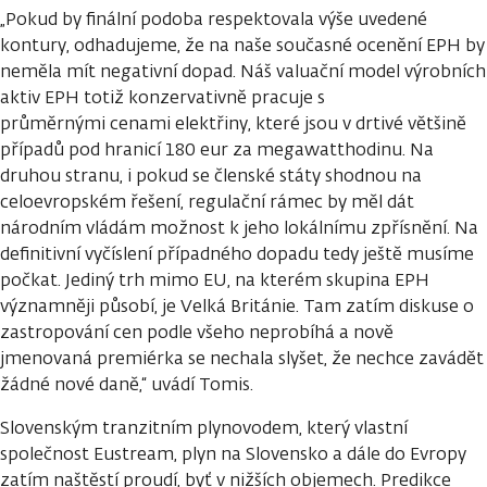
„Pokud by finální podoba respektovala výše uvedené
kontury, odhadujeme, že na naše současné ocenění EPH by
neměla mít negativní dopad. Náš valuační model výrobních
aktiv EPH totiž konzervativně pracuje s
průměrnými cenami elektřiny, které jsou v drtivé většině
případů pod hranicí 180 eur za megawatthodinu. Na
druhou stranu, i pokud se členské státy shodnou na
celoevropském řešení, regulační rámec by měl dát
národním vládám možnost k jeho lokálnímu zpřísnění. Na
definitivní vyčíslení případného dopadu tedy ještě musíme
počkat. Jediný trh mimo EU, na kterém skupina EPH
významněji působí, je Velká Británie. Tam zatím diskuse o
zastropování cen podle všeho neprobíhá a nově
jmenovaná premiérka se nechala slyšet, že nechce zavádět
žádné nové daně,“ uvádí Tomis.
Slovenským tranzitním plynovodem, který vlastní
společnost Eustream, plyn na Slovensko a dále do Evropy
zatím naštěstí proudí, byť v nižších objemech. Predikce