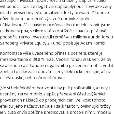
zástupci investiční společnosti Sandberg Capital situaci
vyhodnotili tak, že negativní dopad plynoucí z vysoké ceny
elektřiny všechny tyto pozitivní efekty převáží. Z tohoto
důvodu jsme poměrně výrazně upravili zejména
nákladovou část našeho oceňovacího modelu. Navíc jsme
na konci srpna, s cílem v této obtížné situaci kapitálově
podpořit Terno, investovali téměř 4,8 miliony eur do fondu
Sandberg Private Equity 2 Fund,“ popisuje Adam Tomis.
Kombinace výše uvedeného přinesla ocenění, které je
mezikvartálně o 39,8 % nižší. Vedení fondu však věří, že by
se alespoň část tohoto negativního přecenění mohla vrátit
zpět, a to díky zastropování ceny elektrické energie, ať už
na evropské, nebo národní úrovni.
„Ve střednědobém horizontu by pak profitabilitu, a tedy i
ocenění, Terna mohlo zlepšit přenesení části zvýšených
provozních nákladů do prodejních cen. Velikost tohoto
efektu, jeho načasovaní, ale i další faktory ovlivňující tržby
je v tuto chvíli obtížné predikovat, a proto s ním v modelu