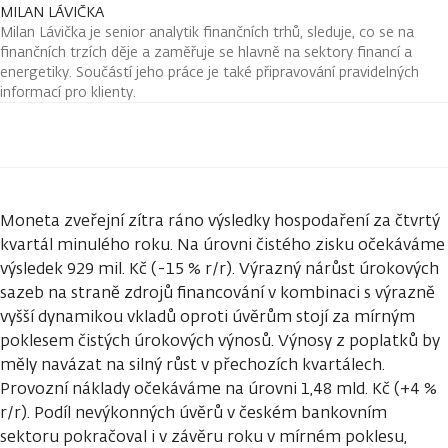
MILAN LÁVIČKA
Milan Lávička je senior analytik finančních trhů, sleduje, co se na
finančních trzích děje a zaměřuje se hlavně na sektory financí a
energetiky. Součástí jeho práce je také připravování pravidelných
informací pro klienty.
Moneta zveřejní zítra ráno výsledky hospodaření za čtvrtý
kvartál minulého roku. Na úrovni čistého zisku očekáváme
výsledek 929 mil. Kč (-15 % r/r). Výrazný nárůst úrokových
sazeb na straně zdrojů financování v kombinaci s výrazně
vyšší dynamikou vkladů oproti úvěrům stojí za mírným
poklesem čistých úrokových výnosů. Výnosy z poplatků by
měly navázat na silný růst v přechozích kvartálech.
Provozní náklady očekáváme na úrovni 1,48 mld. Kč (+4 %
r/r). Podíl nevýkonných úvěrů v českém bankovním
sektoru pokračoval i v závěru roku v mírném poklesu,