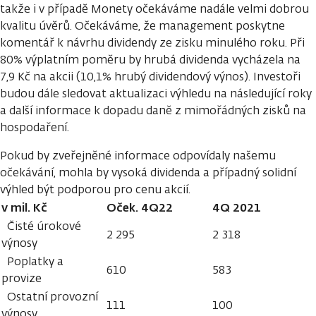
takže i v případě Monety očekáváme nadále velmi dobrou
kvalitu úvěrů. Očekáváme, že management poskytne
komentář k návrhu dividendy ze zisku minulého roku. Při
80% výplatním poměru by hrubá dividenda vycházela na
7,9 Kč na akcii (10,1% hrubý dividendový výnos). Investoři
budou dále sledovat aktualizaci výhledu na následující roky
a další informace k dopadu daně z mimořádných zisků na
hospodaření.
Pokud by zveřejněné informace odpovídaly našemu
očekávání, mohla by vysoká dividenda a případný solidní
výhled být podporou pro cenu akcií.
v mil. Kč
Oček. 4Q22
4Q 2021
Čisté úrokové
2 295
2 318
výnosy
Poplatky a
610
583
provize
Ostatní provozní
111
100
výnosy