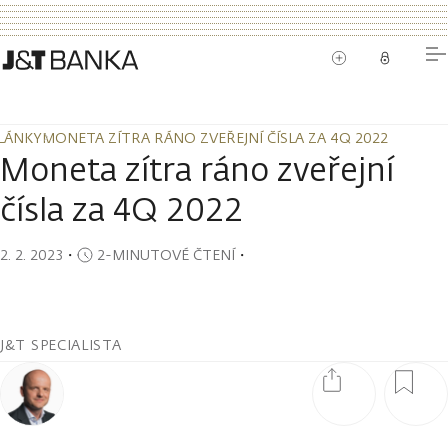
LÁNKY
MONETA ZÍTRA RÁNO ZVEŘEJNÍ ČÍSLA ZA 4Q 2022
LÁNKY
MONETA ZÍTRA RÁNO ZVEŘEJNÍ ČÍSLA ZA 4Q 2022
Moneta zítra ráno zveřejní
čísla za 4Q 2022
2. 2. 2023
・
2-MINUTOVÉ ČTENÍ
・
J&T SPECIALISTA