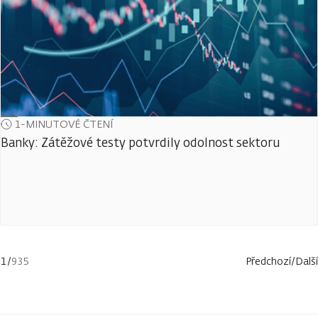
1-MINUTOVÉ ČTENÍ
Banky: Zátěžové testy potvrdily odolnost sektoru
1
/
935
Předchozí
/
Další