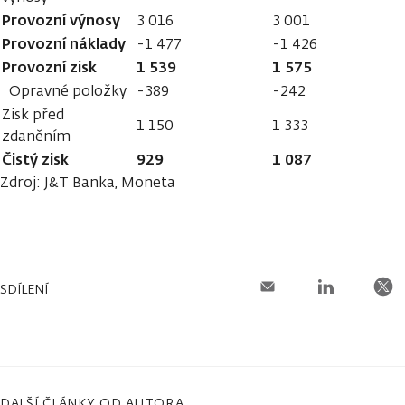
Provozní výnosy
3 016
3 001
Provozní náklady
-1 477
-1 426
Provozní zisk
1 539
1 575
Opravné položky
-389
-242
Zisk před
1 150
1 333
zdaněním
Čistý zisk
929
1 087
Zdroj: J&T Banka, Moneta
SDÍLENÍ
DALŠÍ ČLÁNKY OD AUTORA