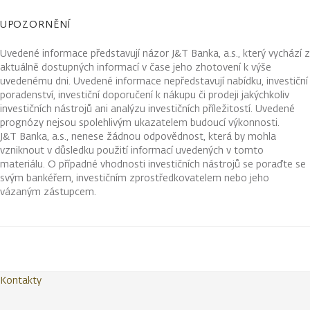
UPOZORNĚNÍ
Uvedené informace představují názor J&T Banka, a.s., který vychází z
aktuálně dostupných informací v čase jeho zhotovení k výše
uvedenému dni. Uvedené informace nepředstavují nabídku, investiční
poradenství, investiční doporučení k nákupu či prodeji jakýchkoliv
investičních nástrojů ani analýzu investičních příležitostí. Uvedené
prognózy nejsou spolehlivým ukazatelem budoucí výkonnosti.
J&T Banka, a.s., nenese žádnou odpovědnost, která by mohla
vzniknout v důsledku použití informací uvedených v tomto
materiálu. O případné vhodnosti investičních nástrojů se poraďte se
svým bankéřem, investičním zprostředkovatelem nebo jeho
vázaným zástupcem.
Kontakty