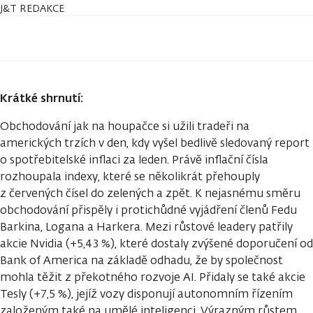
J&T REDAKCE
Krátké shrnutí:
Obchodování jak na houpačce si užili tradeři na
amerických trzích v den, kdy vyšel bedlivě sledovaný report
o spotřebitelské inflaci za leden. Právě inflační čísla
rozhoupala indexy, které se několikrát přehouply
z červených čísel do zelených a zpět. K nejasnému směru
obchodování přispěly i protichůdné vyjádření členů Fedu
Barkina, Logana a Harkera. Mezi růstové leadery patřily
akcie Nvidia (+5,43 %), které dostaly zvýšené doporučení od
Bank of America na základě odhadu, že by společnost
mohla těžit z překotného rozvoje AI. Přidaly se také akcie
Tesly (+7,5 %), jejíž vozy disponují autonomním řízením
založeným také na umělé inteligenci. Výrazným růstem