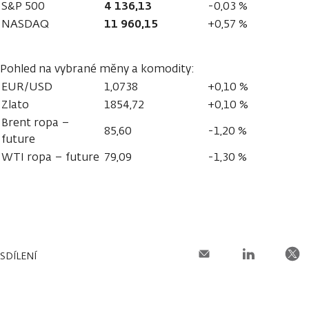
4 136,13
S&P 500
-0,03 %
11 960,15
NASDAQ
+0,57 %
Pohled na vybrané měny a komodity:
EUR/USD
1,0738
+0,10 %
Zlato
1854,72
+0,10 %
Brent ropa –
85,60
-1,20 %
future
WTI ropa – future
79,09
-1,30 %
SDÍLENÍ