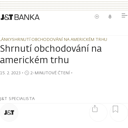
LÁNKY
SHRNUTÍ OBCHODOVÁNÍ NA AMERICKÉM TRHU
LÁNKY
SHRNUTÍ OBCHODOVÁNÍ NA AMERICKÉM TRHU
Shrnutí obchodování na
americkém trhu
15. 2. 2023
・
2-MINUTOVÉ ČTENÍ
・
J&T SPECIALISTA