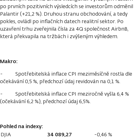
po prvních pozitivních výsledcích se investorům odměnil
Palantir (+21,2 %). Druhou stranu obchodování, a tedy
pokles, ovládl po inflačních datech realitní sektor. Po
uzavření trhu zveřejnila čísla za 4Q společnost AirbnB,
která překvapila na tržbách i zvýšeným výhledem.
Makro:
- Spotřebitelská inflace CPI meziměsíčně rostla dle
očekávání 0,5 %, předchozí údaj revidován na 0,1 %.
- Spotřebitelská inflace CPI meziročně vyšla 6,4 %
(očekávání 6,2 %), předchozí údaj 6,5%.
Pohled na indexy:
34 089,27
DJIA
-0,46 %