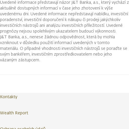
Uvedené informace představují názor J&T Banka, a.s., který vychází z
aktuálně dostupných informací v čase jeho zhotovení k výše
uvedenému dni. Uvedené informace nepředstavují nabídku, investiční
poradenství, investiční doporučení k nákupu či prodeji jakýchkoliv
investičních nástrojů ani analýzu investičních příležitostí. Uvedené
prognózy nejsou spolehlivým ukazatelem budoucí výkonnosti.
J&T Banka, a.s., nenese žádnou odpovědnost, která by mohla
vzniknout v důsledku použití informací uvedených v tomto
materiálu. O případné vhodnosti investičních nástrojů se poraďte se
svým bankéřem, investičním zprostředkovatelem nebo jeho
vázaným zástupcem.
Kontakty
Wealth Report
Ochrana osobních údajů