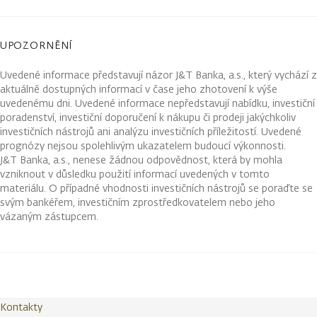
UPOZORNĚNÍ
Uvedené informace představují názor J&T Banka, a.s., který vychází z
aktuálně dostupných informací v čase jeho zhotovení k výše
uvedenému dni. Uvedené informace nepředstavují nabídku, investiční
poradenství, investiční doporučení k nákupu či prodeji jakýchkoliv
investičních nástrojů ani analýzu investičních příležitostí. Uvedené
prognózy nejsou spolehlivým ukazatelem budoucí výkonnosti.
J&T Banka, a.s., nenese žádnou odpovědnost, která by mohla
vzniknout v důsledku použití informací uvedených v tomto
materiálu. O případné vhodnosti investičních nástrojů se poraďte se
svým bankéřem, investičním zprostředkovatelem nebo jeho
vázaným zástupcem.
Kontakty