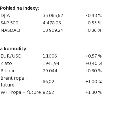
Pohled na indexy:
DJIA
35 065,62
-0,43 %
S&P 500
4 478,03
-0,53 %
NASDAQ
13 909,24
-0,36 %
a komodity:
EUR/USD
1,1006
+0,57 %
Zlato
1941,94
+0,40 %
Bitcoin
29 044
-0,80 %
Brent ropa –
86,02
+1,00 %
future
WTI ropa – future
82,62
+1,30 %