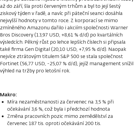
až do září, šla proti červeným trhům a byl to její šestý
ziskový týden v řadě, a navíc při páteční seanci dosáhla
nejvyšší hodnoty v tomto roce. Z korporací se mimo
zmíněného Amazonu dařilo i akciím společnosti Warner
Bros Discovery (13,97 USD, +8,61 % d/d) po kvartálních
výsledcích. Pěkný růst po lehce lepších číslech si připsala
také firma Gen Digital (20,10 USD, +7,95 % d/d). Naopak
nejvíce ztrátovým titulem S&P 500 se stala společnost
Fortinet (56,77 USD, -25,07 % d/d), jejíž management snížil
výhled na tržby pro letošní rok.
Makro:
Míra nezaměstnanosti za červenec na 3,5 % při
očekávání 3,6 %, což byla i předchozí hodnota
Změna pracovních pozic mimo zemědělství za
červenec 187 tis. oproti očekávání 200 tis.