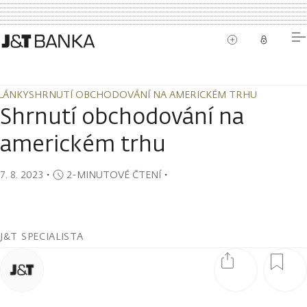
LÁNKY
SHRNUTÍ OBCHODOVÁNÍ NA AMERICKÉM TRHU
LÁNKY
SHRNUTÍ OBCHODOVÁNÍ NA AMERICKÉM TRHU
Shrnutí obchodování na
americkém trhu
7. 8. 2023
・
2-MINUTOVÉ ČTENÍ
・
J&T SPECIALISTA