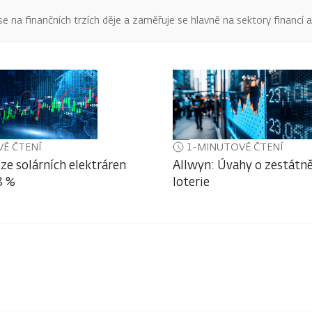
o se na finančních trzích děje a zaměřuje se hlavně na sektory financí 
É ČTENÍ
1-MINUTOVÉ ČTENÍ
ze solárních elektráren
Allwyn: Úvahy o zestátně
3 %
loterie