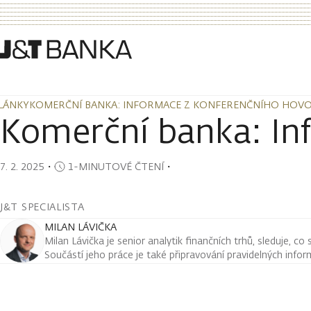
LÁNKY
KOMERČNÍ BANKA: INFORMACE Z KONFERENČNÍHO HOV
LÁNKY
KOMERČNÍ BANKA: INFORMACE Z KONFERENČNÍHO HOV
Komerční banka: In
7. 2. 2025
・
1-MINUTOVÉ ČTENÍ
・
J&T SPECIALISTA
MILAN LÁVIČKA
Milan Lávička je senior analytik finančních trhů, sleduje, co
Součástí jeho práce je také připravování pravidelných infor