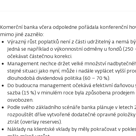
Komerční banka včera odpoledne pořádala konferenční ho
mimo jiné zaznělo:
Výrazný růst poplatků není z části udržitelný a nemá b
Jedná se například o výkonnostní odměny u fondů (250 – 
očekávat částečnou korekci.
Management nechce držet velké množství nadbytečného
stejné situaci jako nyní, může i nadále vyplácet vyšší pro
dlouhodobá dividendová politika (60 – 70 %).
Do budoucna management očekává efektivní daňovou s
sazba (15 %) v minulém roce byla způsobena prodejem b
osvobozen.
Podle svého základního scénáře banka plánuje v letech
rozpouštět dříve vytvořené dodatečné opravné položky
ztrát (overlay reserves).
Náklady na klientské vklady by měly pokračovat v pokle