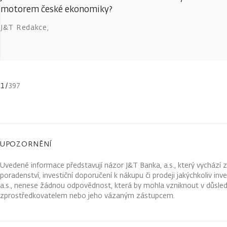
motorem české ekonomiky?
J&T Redakce
,
1
/
397
UPOZORNĚNÍ
Uvedené informace představují názor J&T Banka, a.s., který vychází 
poradenství, investiční doporučení k nákupu či prodeji jakýchkoliv in
a.s., nenese žádnou odpovědnost, která by mohla vzniknout v důsled
zprostředkovatelem nebo jeho vázaným zástupcem.