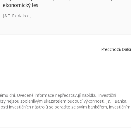
ekonomický les
J&T Redakce
,
Předchozí
/
Další
ému dni. Uvedené informace nepředstavují nabídku, investiční
ognózy nejsou spolehlivým ukazatelem budoucí výkonnosti. J&T Banka,
osti investičních nástrojů se poraďte se svým bankéřem, investičním