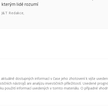
kterým lidé rozumí
J&T Redakce
,
z aktuálně dostupných informací v čase jeho zhotovení k výše uveden
vestičních nástrojů ani analýzu investičních příležitostí. Uvedené pr
ku použití informací uvedených v tomto materiálu. O případné vhodn