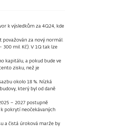
vor k výsledkům za 4Q24, kde
ýt považován za nový normál.
300 mil. Kč). V 1Q tak lze
 kapitálu, a pokud bude ve
cento zisku, než je
azbu okolo 18 %. Nízká
udovy, který byl od daně
 2025 – 2027 postupně
 k pokrytí neočekávaných
su a čistá úroková marže by