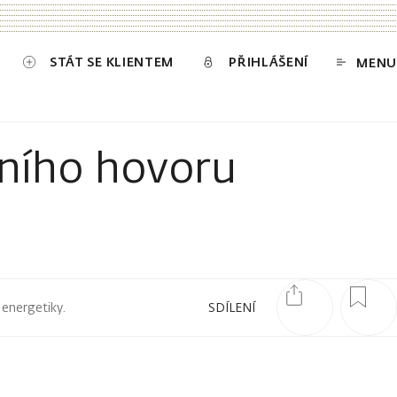
STÁT SE KLIENTEM
PŘIHLÁŠENÍ
MENU
čního hovoru
 energetiky.
SDÍLENÍ