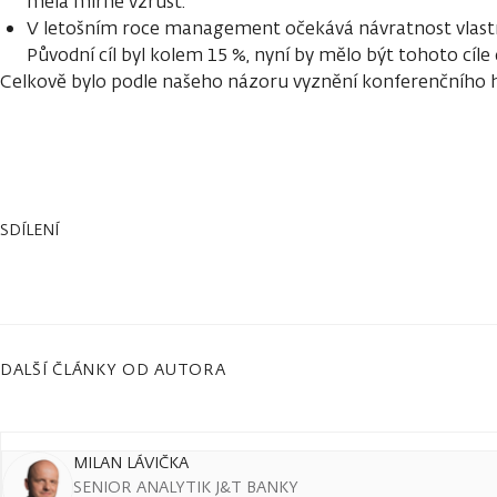
měla mírně vzrůst.
V letošním roce management očekává návratnost vlastn
Původní cíl byl kolem 15 %, nyní by mělo být tohoto cíle
Celkově bylo podle našeho názoru vyznění konferenčního h
SDÍLENÍ
DALŠÍ ČLÁNKY OD AUTORA
MILAN LÁVIČKA
SENIOR ANALYTIK J&T BANKY