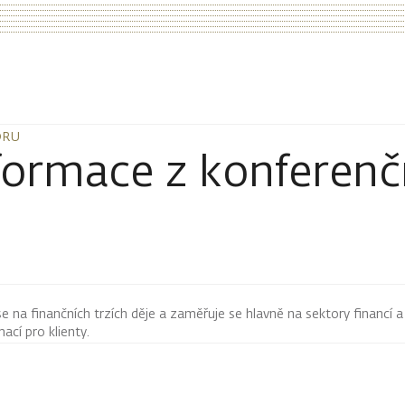
ORU
ORU
formace z konferen
 se na finančních trzích děje a zaměřuje se hlavně na sektory financí a
mací pro klienty.