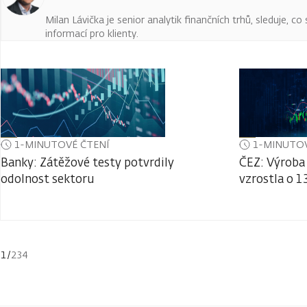
Milan Lávička je senior analytik finančních trhů, sleduje, c
informací pro klienty.
1-MINUTOVÉ ČTENÍ
1-MINUTOV
Banky: Zátěžové testy potvrdily
ČEZ: Výroba 
odolnost sektoru
vzrostla o 1
1
/
234