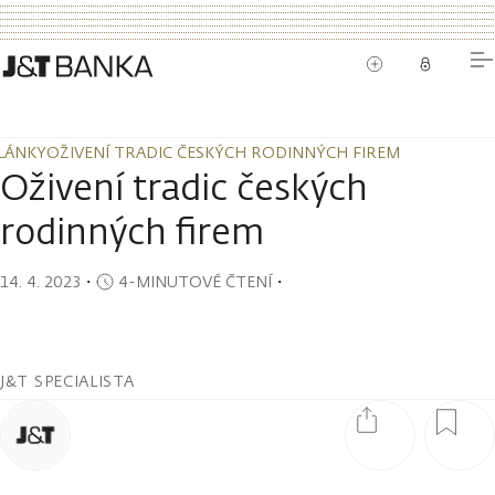
LÁNKY
OŽIVENÍ TRADIC ČESKÝCH RODINNÝCH FIREM
LÁNKY
OŽIVENÍ TRADIC ČESKÝCH RODINNÝCH FIREM
Oživení tradic českých
rodinných firem
14. 4. 2023
・
4-MINUTOVÉ ČTENÍ
・
J&T SPECIALISTA