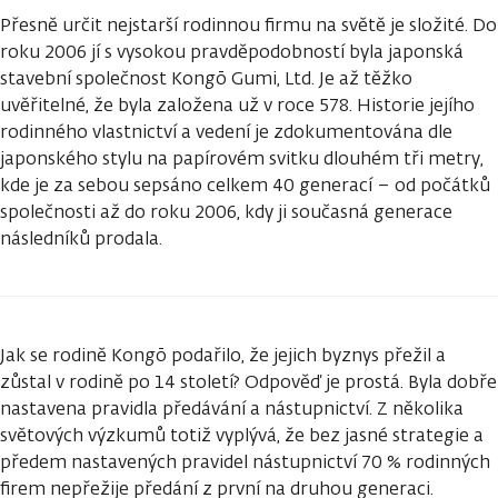
Přesně určit nejstarší rodinnou firmu na světě je složité. Do
roku 2006 jí s vysokou pravděpodobností byla japonská
stavební společnost Kongō Gumi, Ltd. Je až těžko
uvěřitelné, že byla založena už v roce 578. Historie jejího
rodinného vlastnictví a vedení je zdokumentována dle
japonského stylu na papírovém svitku dlouhém tři metry,
kde je za sebou sepsáno celkem 40 generací – od počátků
společnosti až do roku 2006, kdy ji současná generace
následníků prodala.
Jak se rodině Kongō podařilo, že jejich byznys přežil a
zůstal v rodině po 14 století? Odpověď je prostá. Byla dobře
nastavena pravidla předávání a nástupnictví. Z několika
světových výzkumů totiž vyplývá, že bez jasné strategie a
předem nastavených pravidel nástupnictví 70 % rodinných
firem nepřežije předání z první na druhou generaci.