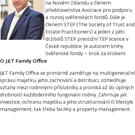
na Novém Zélandu a členem
představenstva Asociace pro podporu
a rozvoj svěřenských fondů. Dále je
členem STEP (The Society of Trust and
Estate Practitioners) a jeden z pěti
držitelů STEP prestižní TEP licence v
České republice. Je autorem knihy
Svěřenské fondy – krok za krokem.
O J&T Family Office
J&T Family Office se primárně zaměřuje na multigenerační
správu majetku, jeho zachování a distribuci, zohledňuje
vztahy mezi rodinnými příslušníky a proniká až do úplných
drobností každodenního fungování rodiny. Zahrnuje jak
investice, ochranu majetku a jeho strukturování či lifestyle
management, tak třeba facility a property management.