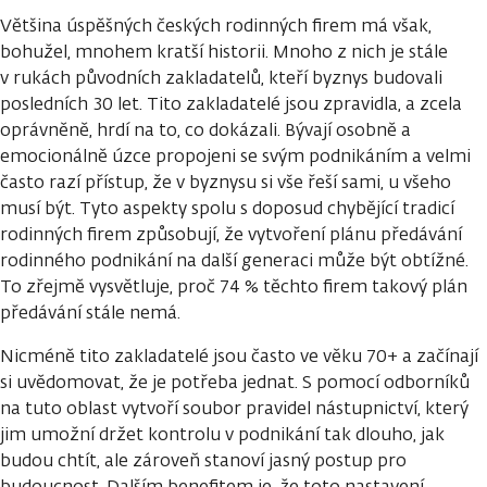
Většina úspěšných českých rodinných firem má však,
bohužel, mnohem kratší historii. Mnoho z nich je stále
v rukách původních zakladatelů, kteří byznys budovali
posledních 30 let. Tito zakladatelé jsou zpravidla, a zcela
oprávněně, hrdí na to, co dokázali. Bývají osobně a
emocionálně úzce propojeni se svým podnikáním a velmi
často razí přístup, že v byznysu si vše řeší sami, u všeho
musí být. Tyto aspekty spolu s doposud chybějící tradicí
rodinných firem způsobují, že vytvoření plánu předávání
rodinného podnikání na další generaci může být obtížné.
To zřejmě vysvětluje, proč 74 % těchto firem takový plán
předávání stále nemá.
Nicméně tito zakladatelé jsou často ve věku 70+ a začínají
si uvědomovat, že je potřeba jednat. S pomocí odborníků
na tuto oblast vytvoří soubor pravidel nástupnictví, který
jim umožní držet kontrolu v podnikání tak dlouho, jak
budou chtít, ale zároveň stanoví jasný postup pro
budoucnost. Dalším benefitem je, že toto nastavení