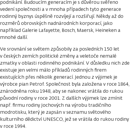
podnikání. Budoucím generacím je s důvěrou svěřeno
vedení společnosti a v mnoha případech tyto generace
rodinný byznys úspěšně rozvíjejí a rozšiřují. Někdy až do
rozměrů obrovských nadnárodních korporací, jako
například Galerie Lafayette, Bosch, Maersk, Heineken a
mnohé další.
Ve srovnání se světem způsobily za posledních 150 let
v českých zemích politické změny a veletoče nemalé
zmatky v oblasti rodinného podnikání. V důsledku nich zde
existuje jen velmi málo příkladů rodinných firem
existujících přes několik generací. Jednou z výjimek je
výrobce pian Petrof. Společnost byla založena v roce 1864,
znárodněna roku 1948, aby se nakonec vrátila do rukou
původní rodiny v roce 2001. Z dalších výjimek lze zmínit
např. firmu rodiny Jochových na výrobu tradičního
modrotisku, který je zapsán v seznamu světového
kulturního dědictví UNESCO, jež se vrátila do rukou rodiny
v roce 1994.