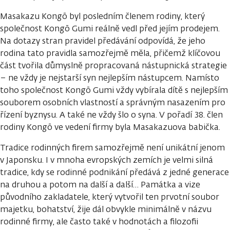
Masakazu Kongō byl posledním členem rodiny, který
společnost Kongō Gumi reálně vedl před jejím prodejem.
Na dotazy stran pravidel předávání odpovídá, že jeho
rodina tato pravidla samozřejmě měla, přičemž klíčovou
část tvořila důmyslně propracovaná nástupnická strategie
– ne vždy je nejstarší syn nejlepším nástupcem. Namísto
toho společnost Kongō Gumi vždy vybírala dítě s nejlepším
souborem osobních vlastností a správným nasazením pro
řízení byznysu. A také ne vždy šlo o syna. V pořadí 38. člen
rodiny Kongō ve vedení firmy byla Masakazuova babička.
Tradice rodinných firem samozřejmě není unikátní jenom
v Japonsku. I v mnoha evropských zemích je velmi silná
tradice, kdy se rodinné podnikání předává z jedné generace
na druhou a potom na další a další… Památka a vize
původního zakladatele, který vytvořil ten prvotní soubor
majetku, bohatství, žije dál obvykle minimálně v názvu
rodinné firmy, ale často také v hodnotách a filozofii