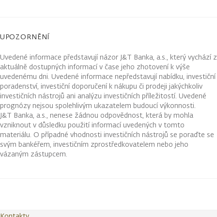
UPOZORNĚNÍ
Uvedené informace představují názor J&T Banka, a.s., který vychází z
aktuálně dostupných informací v čase jeho zhotovení k výše
uvedenému dni. Uvedené informace nepředstavují nabídku, investiční
poradenství, investiční doporučení k nákupu či prodeji jakýchkoliv
investičních nástrojů ani analýzu investičních příležitostí. Uvedené
prognózy nejsou spolehlivým ukazatelem budoucí výkonnosti.
J&T Banka, a.s., nenese žádnou odpovědnost, která by mohla
vzniknout v důsledku použití informací uvedených v tomto
materiálu. O případné vhodnosti investičních nástrojů se poraďte se
svým bankéřem, investičním zprostředkovatelem nebo jeho
vázaným zástupcem.
Kontakty