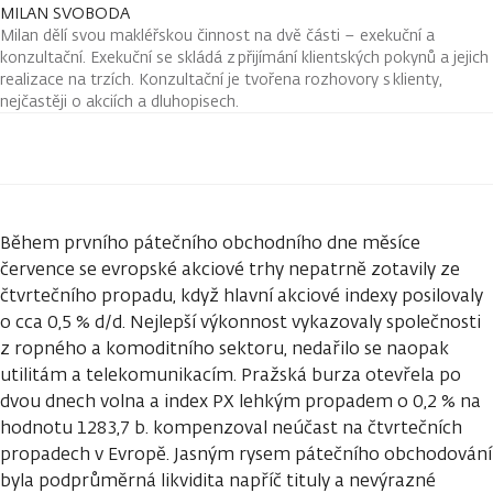
MILAN SVOBODA
Milan dělí svou makléřskou činnost na dvě části – exekuční a
konzultační. Exekuční se skládá z přijímání klientských pokynů a jejich
realizace na trzích. Konzultační je tvořena rozhovory s klienty,
nejčastěji o akciích a dluhopisech.
Během prvního pátečního obchodního dne měsíce
července se evropské akciové trhy nepatrně zotavily ze
čtvrtečního propadu, když hlavní akciové indexy posilovaly
o cca 0,5 % d/d. Nejlepší výkonnost vykazovaly společnosti
z ropného a komoditního sektoru, nedařilo se naopak
utilitám a telekomunikacím. Pražská burza otevřela po
dvou dnech volna a index PX lehkým propadem o 0,2 % na
hodnotu 1283,7 b. kompenzoval neúčast na čtvrtečních
propadech v Evropě. Jasným rysem pátečního obchodování
byla podprůměrná likvidita napříč tituly a nevýrazné