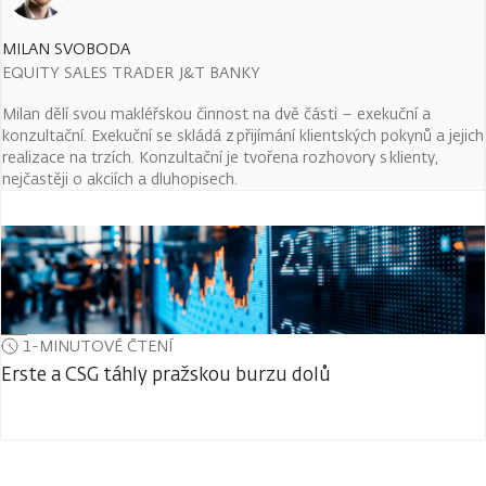
MILAN SVOBODA
EQUITY SALES TRADER J&T BANKY
Milan dělí svou makléřskou činnost na dvě části – exekuční a
konzultační. Exekuční se skládá z přijímání klientských pokynů a jejich
realizace na trzích. Konzultační je tvořena rozhovory s klienty,
nejčastěji o akciích a dluhopisech.
1-MINUTOVÉ ČTENÍ
Erste a CSG táhly pražskou burzu dolů