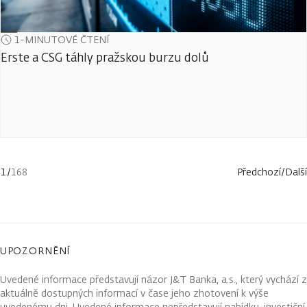
1-MINUTOVÉ ČTENÍ
Erste a CSG táhly pražskou burzu dolů
1
/
168
Předchozí
/
Další
UPOZORNĚNÍ
Uvedené informace představují názor J&T Banka, a.s., který vychází z
aktuálně dostupných informací v čase jeho zhotovení k výše
uvedenému dni. Uvedené informace nepředstavují nabídku, investiční