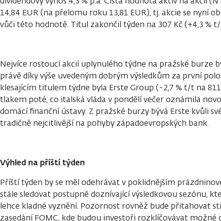
dividendový výnos 4,3 % p.a. Čistá hodnota aktiv na akcii (
14,84 EUR (na přelomu roku 13,81 EUR), tj. akcie se nyní 
vůči této hodnotě. Titul zakončil týden na 307 Kč (+4,3 % t/
Nejvíce rostoucí akcií uplynulého týdne na pražské burze by
právě díky výše uvedeným dobrým výsledkům za první polo
klesajícím titulem týdne byla Erste Group (-2,7 % t/t na 81
tlakem poté, co italská vláda v pondělí večer oznámila n
domácí finanční ústavy. Z pražské burzy bývá Erste kvůli 
tradičně nejcitlivější na pohyby západoevropských bank.
Výhled na příští týden
Příští týden by se měl odehrávat v poklidnějším prázdnin
stále sledovat postupně doznívající výsledkovou sezónu, kt
lehce kladné vyznění. Pozornost rovněž bude přitahovat st
zasedání FOMC, kde budou investoři rozklíčovávat možné d