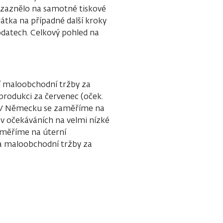
 zaznělo na samotné tiskové
rátka na případné další kroky
datech. Celkový pohled na
 maloobchodní tržby za
produkci za červenec (oček.
. V Německu se zaměříme na
 v očekáváních na velmi nízké
aměříme na úterní
 a maloobchodní tržby za