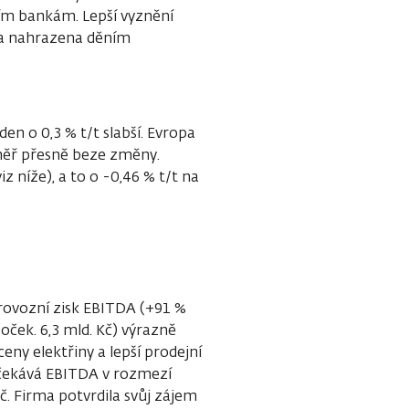
ším bankám. Lepší vyznění
la nahrazena děním
 o 0,3 % t/t slabší. Evropa
měř přesně beze změny.
z níže), a to o -0,46 % t/t na
Provozní zisk EBITDA (+91 %
s. oček. 6,3 mld. Kč) výrazně
ny elektřiny a lepší prodejní
očekává EBITDA v rozmezí
č. Firma potvrdila svůj zájem