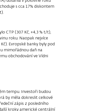
NTA) dosáhla v polovině roku
obchoduje s cca 17% diskontem
t).
lo CTP (307 Kč, +4,3 % t/t),
vinu roku. Naopak nejvíce
1 Kč). Evropské banky byly pod
ovou mimořádnou daň na
svému obchodování ve Vídni
ovém tempu. Investoři budou
erá by měla dokreslit celkové
ředeční zápis z posledního
alší kroky americké centrální