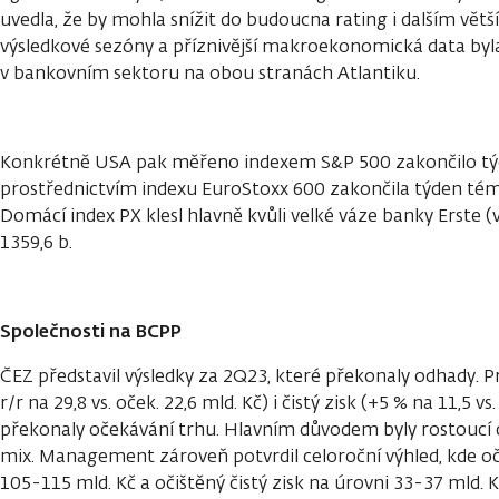
uvedla, že by mohla snížit do budoucna rating i dalším vět
výsledkové sezóny a příznivější makroekonomická data by
v bankovním sektoru na obou stranách Atlantiku.
Konkrétně USA pak měřeno indexem S&P 500 zakončilo týden
prostřednictvím indexu EuroStoxx 600 zakončila týden té
Domácí index PX klesl hlavně kvůli velké váze banky Erste (vi
1359,6 b.
Společnosti na BCPP
ČEZ představil výsledky za 2Q23, které překonaly odhady. 
r/r na 29,8 vs. oček. 22,6 mld. Kč) i čistý zisk (+5 % na 11,5 v
překonaly očekávání trhu. Hlavním důvodem byly rostoucí ce
mix. Management zároveň potvrdil celoroční výhled, kde 
105-115 mld. Kč a očištěný čistý zisk na úrovni 33-37 mld. K