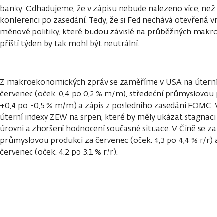
banky. Odhadujeme, že v zápisu nebude nalezeno více, než
konferenci po zasedání. Tedy, že si Fed nechává otevřená v
měnové politiky, které budou závislé na průběžných makro
příští týden by tak mohl být neutrální.
Z makroekonomických zpráv se zaměříme v USA na úterní
červenec (oček. 0,4 po 0,2 % m/m), středeční průmyslovou 
+0,4 po -0,5 % m/m) a zápis z posledního zasedání FOMC
úterní indexy ZEW na srpen, které by měly ukázat stagnaci
úrovni a zhoršení hodnocení současné situace. V Číně se z
průmyslovou produkci za červenec (oček. 4,3 po 4,4 % r/r)
červenec (oček. 4,2 po 3,1 % r/r).