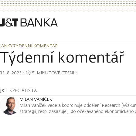
LÁNKY
TÝDENNÍ KOMENTÁŘ
LÁNKY
TÝDENNÍ KOMENTÁŘ
Týdenní komentář
11. 8. 2023
・
5-MINUTOVÉ ČTENÍ
・
J&T SPECIALISTA
MILAN VANÍČEK
Milan Vaníček vede a koordinuje oddělení Research (výzkum 
strategii, resp. zasazuje ji do očekávaného ekonomického a