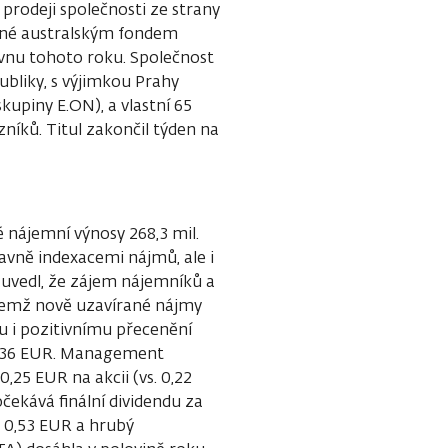
prodeji společnosti ze strany
ené australským fondem
vnu tohoto roku. Společnost
ubliky, s výjimkou Prahy
kupiny E.ON), a vlastní 65
zníků. Titul zakončil týden na
 nájemní výnosy 268,3 mil.
hlavně indexacemi nájmů, ale i
 uvedl, že zájem nájemníků a
ičemž nově uzavírané nájmy
u i pozitivnímu přecenění
a 0,36 EUR. Management
,25 EUR na akcii (vs. 0,22
čekává finální dividendu za
 0,53 EUR a hrubý