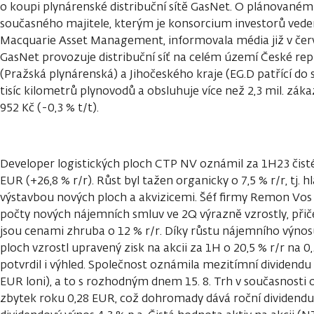
o koupi plynárenské distribuční sítě GasNet. O plánovaném 
současného majitele, kterým je konsorcium investorů ved
Macquarie Asset Management, informovala média již v čer
GasNet provozuje distribuční síť na celém území České rep
(Pražská plynárenská) a Jihočeského kraje (EG.D patřící do s
tisíc kilometrů plynovodů a obsluhuje více než 2,3 mil. záka
952 Kč (-0,3 % t/t).
Developer logistických ploch CTP NV oznámil za 1H23 čisté
EUR (+26,8 % r/r). Růst byl tažen organicky o 7,5 % r/r, tj. 
výstavbou nových ploch a akvizicemi. Šéf firmy Remon Vos
počty nových nájemních smluv ve 2Q výrazně vzrostly, př
jsou cenami zhruba o 12 % r/r. Díky růstu nájemního výnos
ploch vzrostl upravený zisk na akcii za 1H o 20,5 % r/r n
potvrdil i výhled. Společnost oznámila mezitímní dividendu 0
EUR loni), a to s rozhodným dnem 15. 8. Trh v současnosti o
zbytek roku 0,28 EUR, což dohromady dává roční dividendu