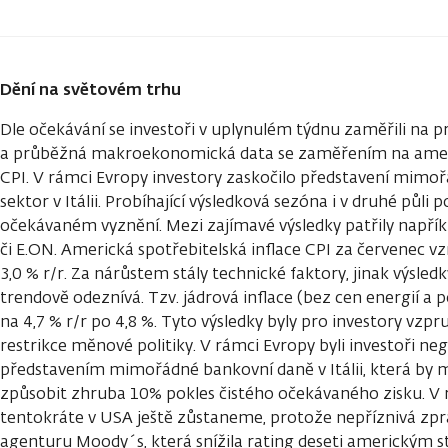
Dění na světovém trhu
Dle očekávání se investoři v uplynulém týdnu zaměřili na p
a průběžná makroekonomická data se zaměřením na americ
CPI. V rámci Evropy investory zaskočilo představení mimo
sektor v Itálii. Probíhající výsledková sezóna i v druhé půli
očekávaném vyznění. Mezi zajímavé výsledky patřily napříkla
či E.ON. Americká spotřebitelská inflace CPI za červenec vzro
3,0 % r/r. Za nárůstem stály technické faktory, jinak výsledk
trendově odeznívá. Tzv. jádrová inflace (bez cen energií a p
na 4,7 % r/r po 4,8 %. Tyto výsledky byly pro investory vzp
restrikce měnové politiky. V rámci Evropy byli investoři ne
představením mimořádné bankovní daně v Itálii, která b
způsobit zhruba 10% pokles čistého očekávaného zisku. V
tentokráte v USA ještě zůstaneme, protože nepříznivá zprá
agenturu Moody´s, která snížila rating deseti americkým