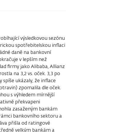
robíhající výsledkovou sezónu
kou spotřebitelskou inflaci
řádné daně na bankovní
 pokračuje v lepším než
d firmy jako Alibaba, Allianz
stla na 3,2 vs. oček. 3,3 po
y spíše ukázaly, že inflace
otravin) zpomalila dle oček.
ruhou s výhledem mírnější
gativně překvapeni
y mohla zasaženým bankám
 rámci bankovního sektoru a
va přišla od ratingové
 středně velkým bankám a