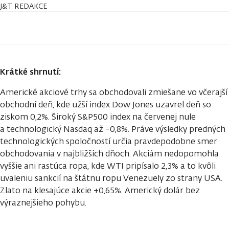
J&T REDAKCE
Krátké shrnutí:
Americké akciové trhy sa obchodovali zmiešane vo včerajší
obchodní deň, kde užší index Dow Jones uzavrel deň so
ziskom 0,2%. Široký S&P500 index na červenej nule
a technologický Nasdaq až -0,8%. Práve výsledky predných
technologických spoločností určia pravdepodobne smer
obchodovania v najbližších dňoch. Akciám nedopomohla
vyššie ani rastúca ropa, kde WTI pripísalo 2,3% a to kvôli
uvaleniu sankcií na štátnu ropu Venezuely zo strany USA.
Zlato na klesajúce akcie +0,65%. Americký dolár bez
výraznejšieho pohybu.