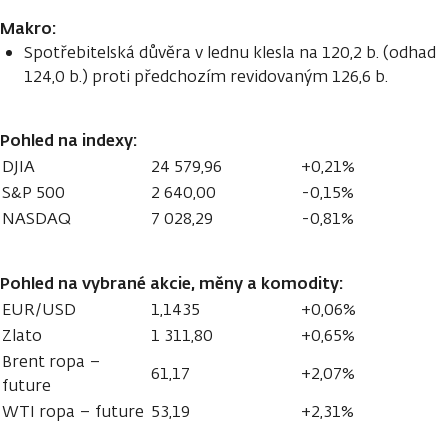
Makro:
Spotřebitelská důvěra v lednu klesla na 120,2 b. (odhad
124,0 b.) proti předchozím revidovaným 126,6 b.
Pohled na indexy:
DJIA
24 579,96
+0,21%
S&P 500
2 640,00
-0,15%
NASDAQ
7 028,29
-0,81%
Pohled na vybrané akcie, měny a komodity:
EUR/USD
1,1435
+0,06%
Zlato
1 311,80
+0,65%
Brent ropa –
61,17
+2,07%
future
WTI ropa – future
53,19
+2,31%