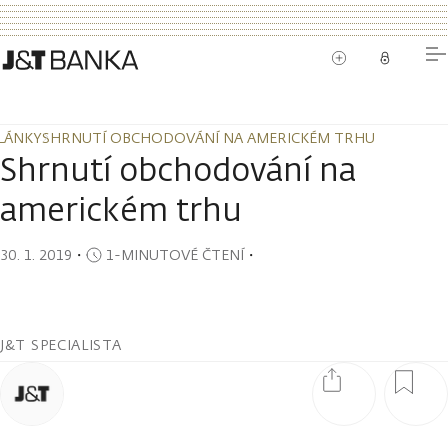
LÁNKY
SHRNUTÍ OBCHODOVÁNÍ NA AMERICKÉM TRHU
LÁNKY
SHRNUTÍ OBCHODOVÁNÍ NA AMERICKÉM TRHU
Shrnutí obchodování na
americkém trhu
30. 1. 2019
・
1-MINUTOVÉ ČTENÍ
・
J&T SPECIALISTA