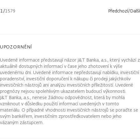
1
/
1579
Předchozí
/
Další
UPOZORNĚNÍ
Uvedené informace představují názor J&T Banka, a.s., který vychází z
aktuálně dostupných informací v čase jeho zhotovení k výše
uvedenému dni. Uvedené informace nepředstavují nabídku, investiční
poradenství, investiční doporučení k nákupu či prodeji jakýchkoliv
investičních nástrojů ani analýzu investičních příležitostí. Uvedené
prognózy nejsou spolehlivým ukazatelem budoucí výkonnosti.
J&T Banka, a.s., nenese žádnou odpovědnost, která by mohla
vzniknout v důsledku použití informací uvedených v tomto
materiálu. O případné vhodnosti investičních nástrojů se poraďte se
svým bankéřem, investičním zprostředkovatelem nebo jeho
vázaným zástupcem.