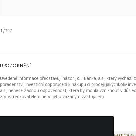
1
/
397
UPOZORNĚNÍ
Uvedené informace představují názor J&T Banka, a.s., který vychází 
poradenství, investiční doporučení k nákupu či prodeji jakýchkoliv in
a.s., nenese žádnou odpovědnost, která by mohla vzniknout v důsled
zprostředkovatelem nebo jeho vázaným zástupcem.
Kontakty
Wealth Report
Ochrana osobních údajů
Investiční sl