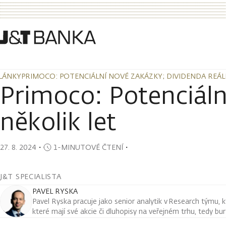
LÁNKY
PRIMOCO: POTENCIÁLNÍ NOVÉ ZAKÁZKY; DIVIDENDA REÁL
LÁNKY
PRIMOCO: POTENCIÁLNÍ NOVÉ ZAKÁZKY; DIVIDENDA REÁL
Primoco: Potenciáln
několik let
27. 8. 2024
・
1-MINUTOVÉ ČTENÍ
・
J&T SPECIALISTA
PAVEL RYSKA
Pavel Ryska pracuje jako senior analytik v Research týmu, k
které mají své akcie či dluhopisy na veřejném trhu, tedy bu