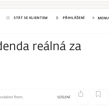
STÁT SE KLIENTEM
PŘIHLÁŠENÍ
MENU
denda reálná za
podaření firem,
SDÍLENÍ