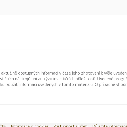
z aktuálně dostupných informací v čase jeho zhotovení k výše uveden
vestičních nástrojů ani analýzu investičních příležitostí. Uvedené pr
ku použití informací uvedených v tomto materiálu. O případné vhodn
užby
Informace o cookies
Přístupnost služeb
Důležité informac