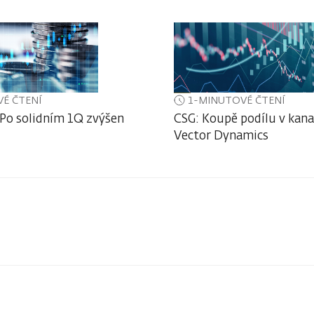
É ČTENÍ
1-MINUTOVÉ ČTENÍ
 Po solidním 1Q zvýšen
CSG: Koupě podílu v kan
Vector Dynamics