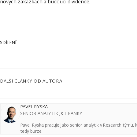
nových zakázkách a budoucí dividendě.
SDÍLENÍ
DALŠÍ ČLÁNKY OD AUTORA
PAVEL RYSKA
SENIOR ANALYTIK J&T BANKY
Pavel Ryska pracuje jako senior analytik v Research týmu, k
tedy burze.