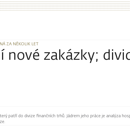
NÁ ZA NĚKOLIK LET
NÁ ZA NĚKOLIK LET
í nové zakázky; divi
terý patří do divize finančních trhů. Jádrem jeho práce je analýza hos
rze.