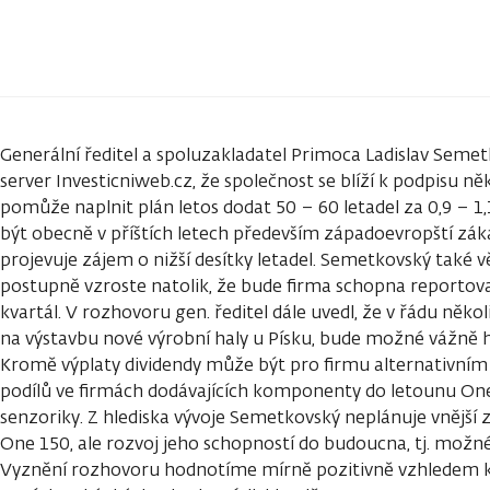
Generální ředitel a spoluzakladatel Primoca Ladislav Seme
server Investicniweb.cz, že společnost se blíží k podpisu něk
pomůže naplnit plán letos dodat 50 – 60 letadel za 0,9 – 1
být obecně v příštích letech především západoevropští záka
projevuje zájem o nižší desítky letadel. Semetkovský také v
postupně vzroste natolik, že bude firma schopna reportov
kvartál. V rozhovoru gen. ředitel dále uvedl, že v řádu někol
na výstavbu nové výrobní haly u Písku, bude možné vážně ho
Kromě výplaty dividendy může být pro firmu alternativním
podílů ve firmách dodávajících komponenty do letounu One 
senzoriky. Z hlediska vývoje Semetkovský neplánuje vnějš
One 150, ale rozvoj jeho schopností do budoucna, tj. možn
Vyznění rozhovoru hodnotíme mírně pozitivně vzhledem k