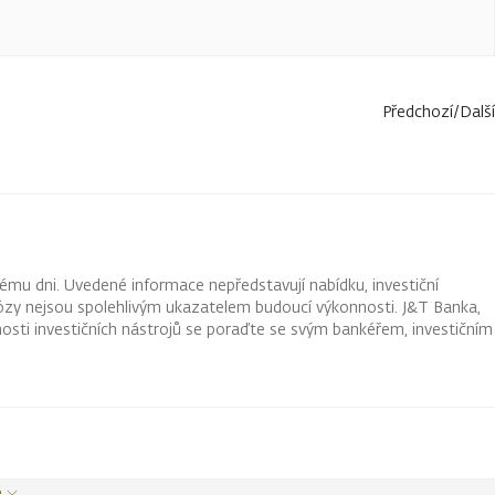
Předchozí
/
Další
ému dni. Uvedené informace nepředstavují nabídku, investiční
ognózy nejsou spolehlivým ukazatelem budoucí výkonnosti. J&T Banka,
osti investičních nástrojů se poraďte se svým bankéřem, investičním
e