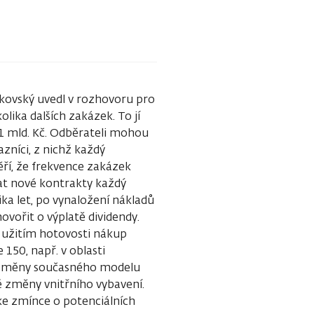
tkovský uvedl v rozhovoru pro
olika dalších zakázek. To jí
,1 mld. Kč. Odběrateli mohou
zníci, z nichž každý
ěří, že frekvence zakázek
at nové kontrakty každý
ika let, po vynaložení nákladů
vořit o výplatě dividendy.
 užitím hotovosti nákup
150, např. v oblasti
í změny současného modelu
é změny vnitřního vybavení.
e zmínce o potenciálních