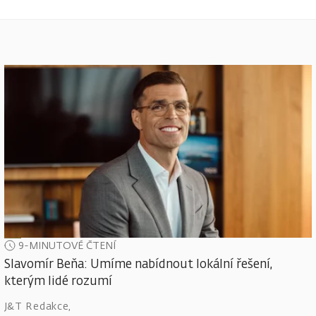
9-MINUTOVÉ ČTENÍ
Slavomír Beňa: Umíme nabídnout lokální řešení,
kterým lidé rozumí
J&T Redakce
,