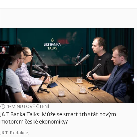
4-MINUTOVÉ ČTENÍ
J&T Banka Talks: Může se smart trh stát novým
motorem české ekonomiky?
J&T Redakce
,