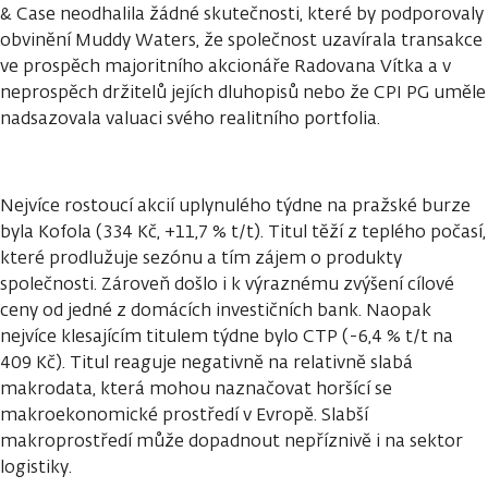
& Case neodhalila žádné skutečnosti, které by podporovaly
obvinění Muddy Waters, že společnost uzavírala transakce
ve prospěch majoritního akcionáře Radovana Vítka a v
neprospěch držitelů jejích dluhopisů nebo že CPI PG uměle
nadsazovala valuaci svého realitního portfolia.
Nejvíce rostoucí akcií uplynulého týdne na pražské burze
byla Kofola (334 Kč, +11,7 % t/t). Titul těží z teplého počasí,
které prodlužuje sezónu a tím zájem o produkty
společnosti. Zároveň došlo i k výraznému zvýšení cílové
ceny od jedné z domácích investičních bank. Naopak
nejvíce klesajícím titulem týdne bylo CTP (-6,4 % t/t na
409 Kč). Titul reaguje negativně na relativně slabá
makrodata, která mohou naznačovat horšící se
makroekonomické prostředí v Evropě. Slabší
makroprostředí může dopadnout nepříznivě i na sektor
logistiky.