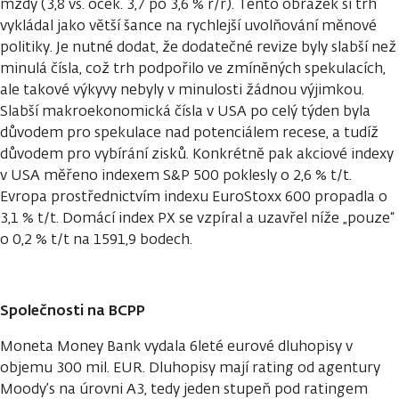
mzdy (3,8 vs. oček. 3,7 po 3,6 % r/r). Tento obrázek si trh
vykládal jako větší šance na rychlejší uvolňování měnové
politiky. Je nutné dodat, že dodatečné revize byly slabší než
minulá čísla, což trh podpořilo ve zmíněných spekulacích,
ale takové výkyvy nebyly v minulosti žádnou výjimkou.
Slabší makroekonomická čísla v USA po celý týden byla
důvodem pro spekulace nad potenciálem recese, a tudíž
důvodem pro vybírání zisků. Konkrétně pak akciové indexy
v USA měřeno indexem S&P 500 poklesly o 2,6 % t/t.
Evropa prostřednictvím indexu EuroStoxx 600 propadla o
3,1 % t/t. Domácí index PX se vzpíral a uzavřel níže „pouze“
o 0,2 % t/t na 1591,9 bodech.
Společnosti na BCPP
Moneta Money Bank vydala 6leté eurové dluhopisy v
objemu 300 mil. EUR. Dluhopisy mají rating od agentury
Moody’s na úrovni A3, tedy jeden stupeň pod ratingem