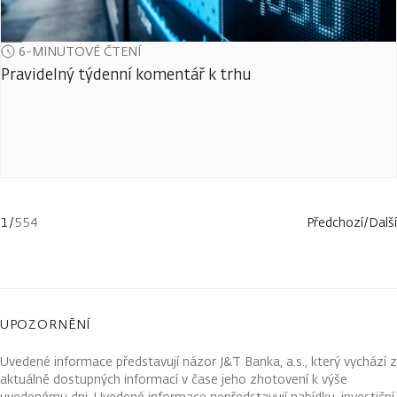
6-MINUTOVÉ ČTENÍ
Pravidelný týdenní komentář k trhu
1
/
554
Předchozí
/
Další
UPOZORNĚNÍ
Uvedené informace představují názor J&T Banka, a.s., který vychází z
aktuálně dostupných informací v čase jeho zhotovení k výše
uvedenému dni. Uvedené informace nepředstavují nabídku, investiční