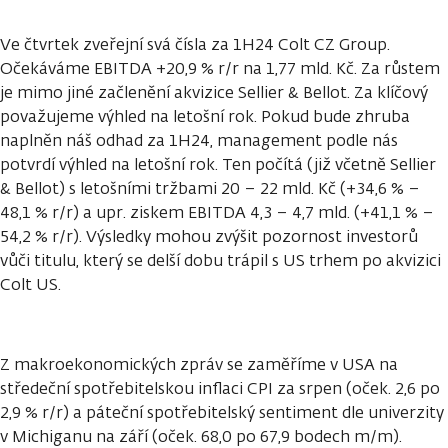
Ve čtvrtek zveřejní svá čísla za 1H24 Colt CZ Group.
Očekáváme EBITDA +20,9 % r/r na 1,77 mld. Kč. Za růstem
je mimo jiné začlenění akvizice Sellier & Bellot. Za klíčový
považujeme výhled na letošní rok. Pokud bude zhruba
naplněn náš odhad za 1H24, management podle nás
potvrdí výhled na letošní rok. Ten počítá (již včetně Sellier
& Bellot) s letošními tržbami 20 – 22 mld. Kč (+34,6 % –
48,1 % r/r) a upr. ziskem EBITDA 4,3 – 4,7 mld. (+41,1 % –
54,2 % r/r). Výsledky mohou zvýšit pozornost investorů
vůči titulu, který se delší dobu trápil s US trhem po akvizici
Colt US.
Z makroekonomických zpráv se zaměříme v USA na
středeční spotřebitelskou inflaci CPI za srpen (oček. 2,6 po
2,9 % r/r) a páteční spotřebitelský sentiment dle univerzity
v Michiganu na září (oček. 68,0 po 67,9 bodech m/m).