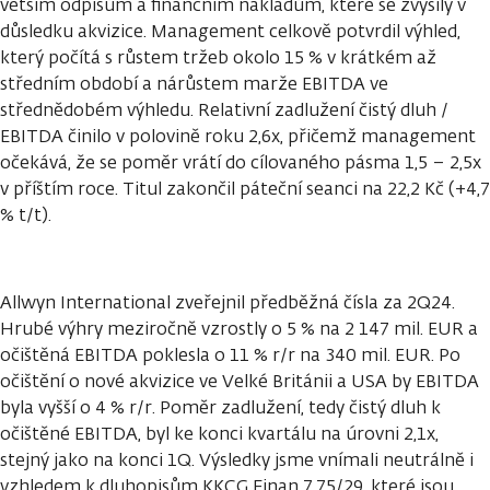
větším odpisům a finančním nákladům, které se zvýšily v
důsledku akvizice. Management celkově potvrdil výhled,
který počítá s růstem tržeb okolo 15 % v krátkém až
středním období a nárůstem marže EBITDA ve
střednědobém výhledu. Relativní zadlužení čistý dluh /
EBITDA činilo v polovině roku 2,6x, přičemž management
očekává, že se poměr vrátí do cílovaného pásma 1,5 – 2,5x
v příštím roce. Titul zakončil páteční seanci na 22,2 Kč (+4,7
% t/t).
Allwyn International zveřejnil předběžná čísla za 2Q24.
Hrubé výhry meziročně vzrostly o 5 % na 2 147 mil. EUR a
očištěná EBITDA poklesla o 11 % r/r na 340 mil. EUR. Po
očištění o nové akvizice ve Velké Británii a USA by EBITDA
byla vyšší o 4 % r/r. Poměr zadlužení, tedy čistý dluh k
očištěné EBITDA, byl ke konci kvartálu na úrovni 2,1x,
stejný jako na konci 1Q. Výsledky jsme vnímali neutrálně i
vzhledem k dluhopisům KKCG Finan 7,75/29, které jsou