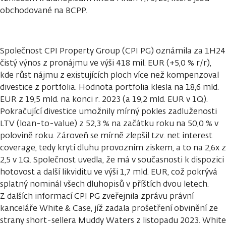
obchodované na BCPP.
Společnost CPI Property Group (CPI PG) oznámila za 1H24
čistý výnos z pronájmu ve výši 418 mil. EUR (+5,0 % r/r),
kde růst nájmu z existujících ploch více než kompenzoval
divestice z portfolia. Hodnota portfolia klesla na 18,6 mld.
EUR z 19,5 mld. na konci r. 2023 (a 19,2 mld. EUR v 1Q).
Pokračující divestice umožnily mírný pokles zadluženosti
LTV (loan-to-value) z 52,3 % na začátku roku na 50,0 % v
polovině roku. Zároveň se mírně zlepšil tzv. net interest
coverage, tedy krytí dluhu provozním ziskem, a to na 2,6x z
2,5 v 1Q. Společnost uvedla, že má v současnosti k dispozici
hotovost a další likviditu ve výši 1,7 mld. EUR, což pokrývá
splatný nominál všech dluhopisů v příštích dvou letech.
Z dalších informací CPI PG zveřejnila zprávu právní
kanceláře White & Case, jíž zadala prošetření obvinění ze
strany short-sellera Muddy Waters z listopadu 2023. White