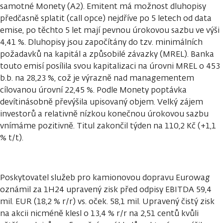
samotné Monety (A2). Emitent má možnost dluhopisy
předčasně splatit (call opce) nejdříve po 5 letech od data
emise, po těchto 5 let mají pevnou úrokovou sazbu ve výši
4,41 %. Dluhopisy jsou započítány do tzv. minimálních
požadavků na kapitál a způsobilé závazky (MREL). Banka
touto emisí posílila svou kapitalizaci na úrovni MREL o 453
b.b. na 28,23 %, což je výrazně nad managementem
cílovanou úrovní 22,45 %. Podle Monety poptávka
devítinásobně převýšila upisovaný objem. Velký zájem
investorů a relativně nízkou konečnou úrokovou sazbu
vnímáme pozitivně. Titul zakončil týden na 110,2 Kč (+1,1
% t/t).
Poskytovatel služeb pro kamionovou dopravu Eurowag
oznámil za 1H24 upravený zisk před odpisy EBITDA 59,4
mil. EUR (18,2 % r/r) vs. oček. 58,1 mil. Upravený čistý zisk
na akcii nicméně klesl o 13,4 % r/r na 2,51 centů kvůli