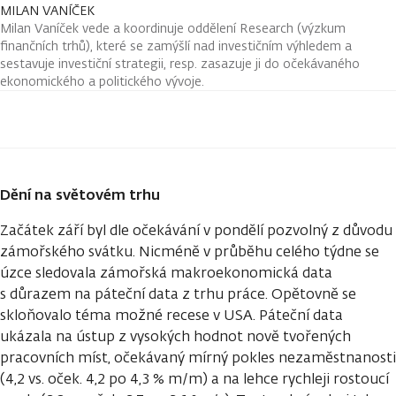
MILAN VANÍČEK
Milan Vaníček vede a koordinuje oddělení Research (výzkum
finančních trhů), které se zamýšlí nad investičním výhledem a
sestavuje investiční strategii, resp. zasazuje ji do očekávaného
ekonomického a politického vývoje.
Dění na světovém trhu
Začátek září byl dle očekávání v pondělí pozvolný z důvodu
zámořského svátku. Nicméně v průběhu celého týdne se
úzce sledovala zámořská makroekonomická data
s důrazem na páteční data z trhu práce. Opětovně se
skloňovalo téma možné recese v USA. Páteční data
ukázala na ústup z vysokých hodnot nově tvořených
pracovních míst, očekávaný mírný pokles nezaměstnanosti
(4,2 vs. oček. 4,2 po 4,3 % m/m) a na lehce rychleji rostoucí