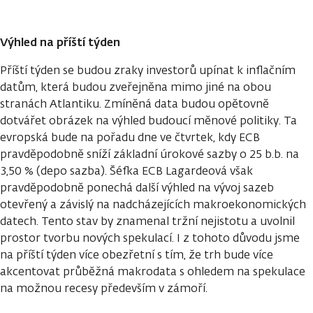
Výhled na příští týden
Příští týden se budou zraky investorů upínat k inflačním
datům, která budou zveřejněna mimo jiné na obou
stranách Atlantiku. Zmíněná data budou opětovně
dotvářet obrázek na výhled budoucí měnové politiky. Ta
evropská bude na pořadu dne ve čtvrtek, kdy ECB
pravděpodobně sníží základní úrokové sazby o 25 b.b. na
3,50 % (depo sazba). Šéfka ECB Lagardeová však
pravděpodobně ponechá další výhled na vývoj sazeb
otevřený a závislý na nadcházejících makroekonomických
datech. Tento stav by znamenal tržní nejistotu a uvolnil
prostor tvorbu nových spekulací. I z tohoto důvodu jsme
na příští týden více obezřetní s tím, že trh bude více
akcentovat průběžná makrodata s ohledem na spekulace
na možnou recesy především v zámoří.