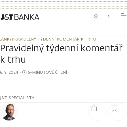
LÁNKY
PRAVIDELNÝ TÝDENNÍ KOMENTÁŘ K TRHU
LÁNKY
PRAVIDELNÝ TÝDENNÍ KOMENTÁŘ K TRHU
Pravidelný týdenní komentář
k trhu
6. 9. 2024
・
6-MINUTOVÉ ČTENÍ
・
J&T SPECIALISTA