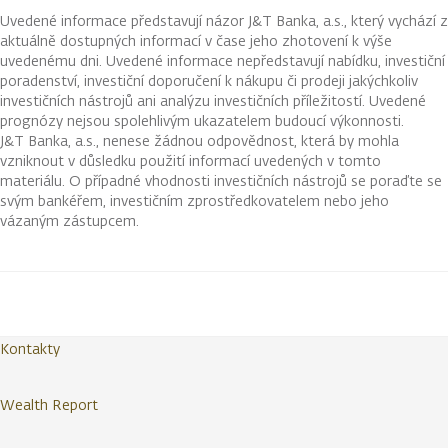
Uvedené informace představují názor J&T Banka, a.s., který vychází z
aktuálně dostupných informací v čase jeho zhotovení k výše
uvedenému dni. Uvedené informace nepředstavují nabídku, investiční
poradenství, investiční doporučení k nákupu či prodeji jakýchkoliv
investičních nástrojů ani analýzu investičních příležitostí. Uvedené
prognózy nejsou spolehlivým ukazatelem budoucí výkonnosti.
J&T Banka, a.s., nenese žádnou odpovědnost, která by mohla
vzniknout v důsledku použití informací uvedených v tomto
materiálu. O případné vhodnosti investičních nástrojů se poraďte se
svým bankéřem, investičním zprostředkovatelem nebo jeho
vázaným zástupcem.
Kontakty
Wealth Report