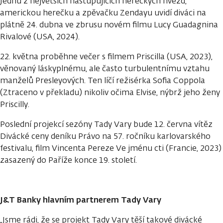
Jednu z největších nastupujících hereckých hvězd,
americkou herečku a zpěvačku Zendayu uvidí diváci na
plátně 24. dubna ve zbrusu novém filmu Lucy Guadagnina
Rivalové (USA, 2024).
22. května proběhne večer s filmem Priscilla (USA, 2023),
věnovaný láskyplnému, ale často turbulentnímu vztahu
manželů Presleyových. Ten líčí režisérka Sofia Coppola
(Ztraceno v překladu) nikoliv očima Elvise, nýbrž jeho ženy
Priscilly.
Poslední projekcí sezóny Tady Vary bude 12. června vítěz
Divácké ceny deníku Právo na 57. ročníku karlovarského
festivalu, film Vincenta Pereze Ve jménu cti (Francie, 2023)
zasazený do Paříže konce 19. století.
J&T Banky hlavním partnerem Tady Vary
„Jsme rádi, že se projekt Tady Vary těší takové divácké