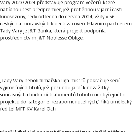
Vary 2023/2024 představuje program večerů, které
nabídnou šest předpremiér, jež proběhnou v jarní části
kinosezóny, tedy od ledna do června 2024, vždy v 56
českých a moravských kinech zároveň. Hlavním partnerem
Tady Vary je J&T Banka, která projekt podpořila
prostřednictvím J&T Noblesse Oblige.
„Tady Vary neboli filmařská liga mistrů pokračuje sérií
výjimečných titulů, jež posunou jarní kinozážitky
současných i budoucích abonentů tohoto neobyčejného
projektu do kategorie nezapomenutelných,” říká umělecký
ředitel MFF KV Karel Och.