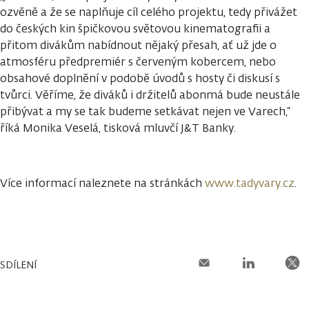
ozvěně a že se naplňuje cíl celého projektu, tedy přivážet
do českých kin špičkovou světovou kinematografii a
přitom divákům nabídnout nějaký přesah, ať už jde o
atmosféru předpremiér s červeným kobercem, nebo
obsahové doplnění v podobě úvodů s hosty či diskusí s
tvůrci. Věříme, že diváků i držitelů abonmá bude neustále
přibývat a my se tak budeme setkávat nejen ve Varech,“
říká Monika Veselá, tisková mluvčí J&T Banky.
Více informací naleznete na stránkách
www.tadyvary.cz
.
SDÍLENÍ