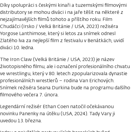
Díky spolupráci s českými kinaři a tuzemskými filmovými
distributory se mohou diváci i na jaře těšit na některé z
nejzajímavějších filmů tohoto a příštího roku. Film
Chudáčci (Irsko / Velká Británie / USA, 2023) režiséra
Yorgose Lanthimose, který si letos za snímek odnesl
Zlatého lva za nejlepší film z festivalu v Benátkách, uvidí
diváci 10. ledna.
The Iron Claw (Velká Británie / USA, 2023) je název
životopisného filmu, ale i označení profesionálního chvatu
ve wrestlingu, který v 80. letech zpopularizovala dynastie
profesionálních wrestlerů – rodina Van Erichových.
Snímek režiséra Seana Durkina bude na programu dalšího
filmového večera 7. února.
Legendární režisér Ethan Coen natočil očekávanou
novinku Panenky na útěku (USA, 2024). Tady Vary ji
uvedou 13. března.