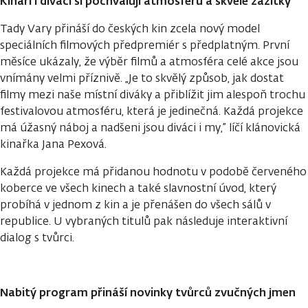
Kinaři i diváci si pochvalují atmosféru a skvělé zážitky
Tady Vary přináší do českých kin zcela nový model
speciálních filmových předpremiér s předplatným. První
měsíce ukázaly, že výběr filmů a atmosféra celé akce jsou
vnímány velmi příznivě. „Je to skvělý způsob, jak dostat
filmy mezi naše místní diváky a přiblížit jim alespoň trochu
festivalovou atmosféru, která je jedinečná. Každá projekce
má úžasný náboj a nadšeni jsou diváci i my,” líčí klánovická
kinařka Jana Pexová.
Každá projekce má přidanou hodnotu v podobě červeného
koberce ve všech kinech a také slavnostní úvod, který
probíhá v jednom z kin a je přenášen do všech sálů v
republice. U vybraných titulů pak následuje interaktivní
dialog s tvůrci.
Nabitý program přináší novinky tvůrců zvučných jmen