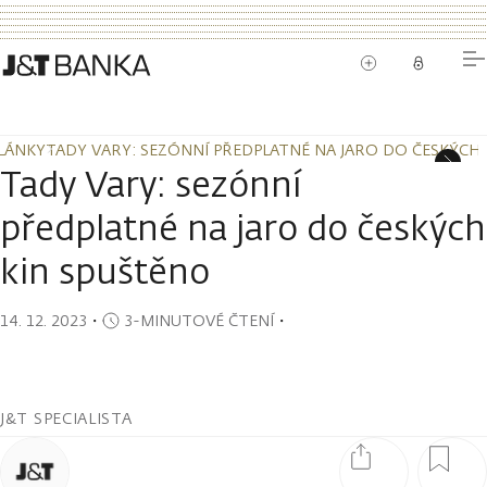
LÁNKY
TADY VARY: SEZÓNNÍ PŘEDPLATNÉ NA JARO DO ČESKÝCH
LÁNKY
TADY VARY: SEZÓNNÍ PŘEDPLATNÉ NA JARO DO ČESKÝCH
Tady Vary: sezónní
předplatné na jaro do českých
kin spuštěno
14. 12. 2023
・
3-MINUTOVÉ ČTENÍ
・
J&T SPECIALISTA