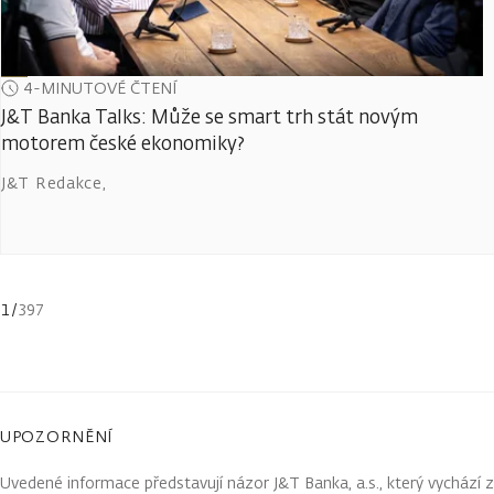
4-MINUTOVÉ ČTENÍ
J&T Banka Talks: Může se smart trh stát novým
motorem české ekonomiky?
J&T Redakce
,
1
/
397
UPOZORNĚNÍ
Uvedené informace představují názor J&T Banka, a.s., který vychází 