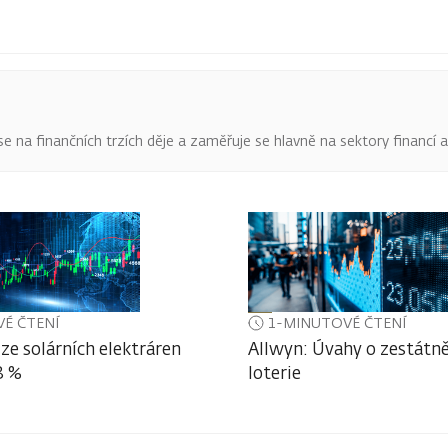
o se na finančních trzích děje a zaměřuje se hlavně na sektory financí 
É ČTENÍ
1-MINUTOVÉ ČTENÍ
ze solárních elektráren
Allwyn: Úvahy o zestátně
3 %
loterie