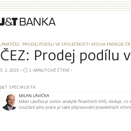
LÁNKY
ČEZ: PRODEJ PODÍLU VE SPOLEČNOSTI VEOLIA ENERGIE ČR
LÁNKY
ČEZ: PRODEJ PODÍLU VE SPOLEČNOSTI VEOLIA ENERGIE ČR
ČEZ: Prodej podílu 
5. 2. 2025
・
1-MINUTOVÉ ČTENÍ
・
J&T SPECIALISTA
MILAN LÁVIČKA
Milan Lávička je senior analytik finančních trhů, sleduje, co
Součástí jeho práce je také připravování pravidelných infor