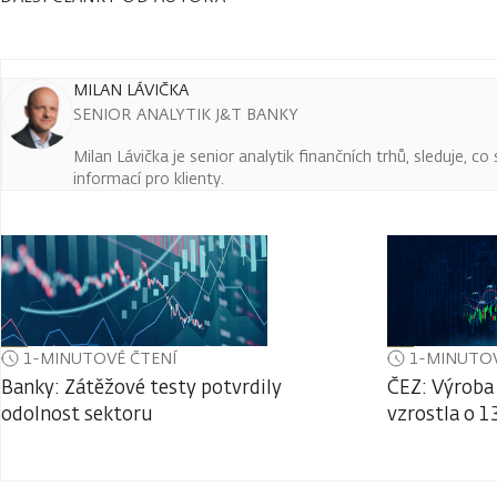
MILAN LÁVIČKA
SENIOR ANALYTIK J&T BANKY
Milan Lávička je senior analytik finančních trhů, sleduje, c
informací pro klienty.
1-MINUTOVÉ ČTENÍ
1-MINUTOV
Banky: Zátěžové testy potvrdily
ČEZ: Výroba 
odolnost sektoru
vzrostla o 1