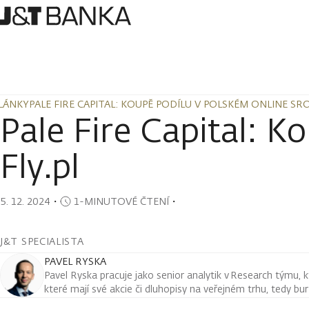
LÁNKY
PALE FIRE CAPITAL: KOUPĚ PODÍLU V POLSKÉM ONLINE SRO
LÁNKY
PALE FIRE CAPITAL: KOUPĚ PODÍLU V POLSKÉM ONLINE SRO
Pale Fire Capital: K
Fly.pl
5. 12. 2024
・
1-MINUTOVÉ ČTENÍ
・
J&T SPECIALISTA
PAVEL RYSKA
Pavel Ryska pracuje jako senior analytik v Research týmu, k
které mají své akcie či dluhopisy na veřejném trhu, tedy bu