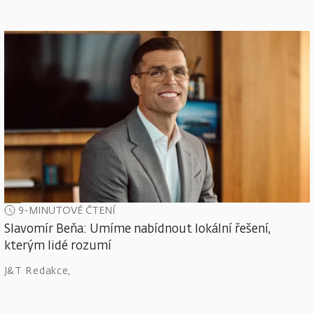
9-MINUTOVÉ ČTENÍ
Slavomír Beňa: Umíme nabídnout lokální řešení,
kterým lidé rozumí
J&T Redakce
,