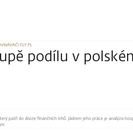
VNÁVAČI FLY.PL
VNÁVAČI FLY.PL
oupě podílu v polské
terý patří do divize finančních trhů. Jádrem jeho práce je analýza hos
rze.