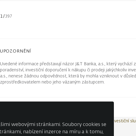
1
/
397
UPOZORNĚNÍ
Uvedené informace představují názor J&T Banka, a.s., který vychází 
poradenství, investiční doporučení k nákupu či prodeji jakýchkoliv in
a.s., nenese žádnou odpovědnost, která by mohla vzniknout v důsled
zprostředkovatelem nebo jeho vázaným zástupcem.
Kontakty
Wealth Report
Ochrana osobních údajů
Investiční sl
našimi webovými stránkami. Soubory cookies se
 stránkami, nabízení inzerce na míru a k tomu,