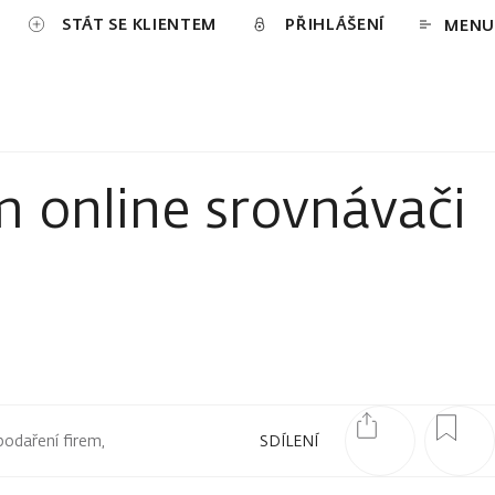
STÁT SE KLIENTEM
PŘIHLÁŠENÍ
MENU
m online srovnávači
podaření firem,
SDÍLENÍ