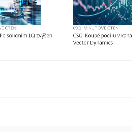
É ČTENÍ
1-MINUTOVÉ ČTENÍ
 Po solidním 1Q zvýšen
CSG: Koupě podílu v kan
Vector Dynamics