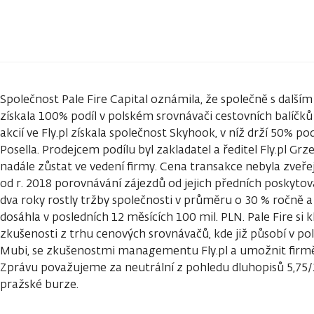
Společnost Pale Fire Capital oznámila, že společně s další
získala 100% podíl v polském srovnávači cestovních balíčků 
akcií ve Fly.pl získala společnost Skyhook, v níž drží 50% pod
Posella. Prodejcem podílu byl zakladatel a ředitel Fly.pl G
nadále zůstat ve vedení firmy. Cena transakce nebyla zveřej
od r. 2018 porovnávání zájezdů od jejich předních poskytova
dva roky rostly tržby společnosti v průměru o 30 % ročně 
dosáhla v posledních 12 měsících 100 mil. PLN. Pale Fire si kl
zkušenosti z trhu cenových srovnávačů, kde již působí v po
Mubi, se zkušenostmi managementu Fly.pl a umožnit firmě d
Zprávu považujeme za neutrální z pohledu dluhopisů 5,75/
pražské burze.