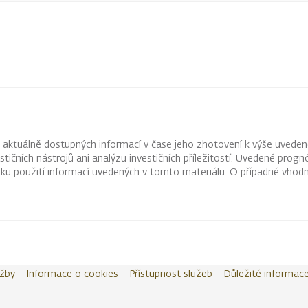
z aktuálně dostupných informací v čase jeho zhotovení k výše uveden
vestičních nástrojů ani analýzu investičních příležitostí. Uvedené pr
ku použití informací uvedených v tomto materiálu. O případné vhodn
užby
Informace o cookies
Přístupnost služeb
Důležité informac