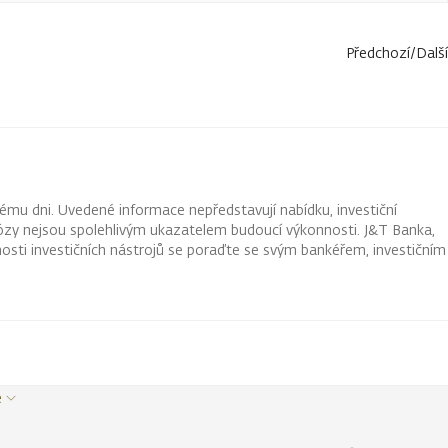
Předchozí
/
Další
ému dni. Uvedené informace nepředstavují nabídku, investiční
ognózy nejsou spolehlivým ukazatelem budoucí výkonnosti. J&T Banka,
osti investičních nástrojů se poraďte se svým bankéřem, investičním
e