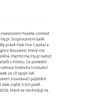
m investorem Posella Limited
Fly.pl. Stoprocentní balík
íly právě Pale Fire Capital a
rzegorz Bosowski, který má
něna. Platforma Fly.pl nabízí
telů v Polsku. Za poslední
a celková hodnota transakcí
ade za cíl spojit své
lském srovnávači pojištění
ále zvýšit tržní podíl.
2026, které se obchodují na