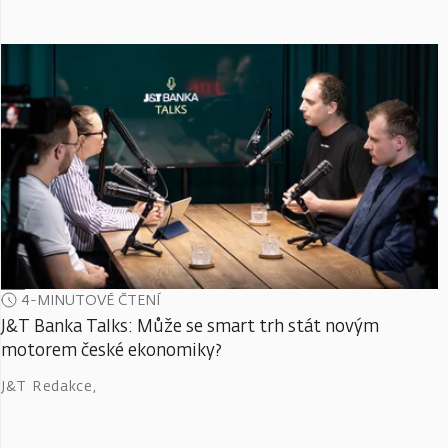
4-MINUTOVÉ ČTENÍ
J&T Banka Talks: Může se smart trh stát novým
motorem české ekonomiky?
J&T Redakce
,