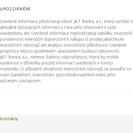
UPOZORNĚNÍ
Uvedené informace představují názor J&T Banka, a.s., který vychází z
aktuálně dostupných informací v čase jeho zhotovení k výše
uvedenému dni. Uvedené informace nepředstavují nabídku, investiční
poradenství, investiční doporučení k nákupu či prodeji jakýchkoliv
investičních nástrojů ani analýzu investičních příležitostí. Uvedené
prognózy nejsou spolehlivým ukazatelem budoucí výkonnosti.
J&T Banka, a.s., nenese žádnou odpovědnost, která by mohla
vzniknout v důsledku použití informací uvedených v tomto
materiálu. O případné vhodnosti investičních nástrojů se poraďte se
svým bankéřem, investičním zprostředkovatelem nebo jeho
vázaným zástupcem.
Kontakty