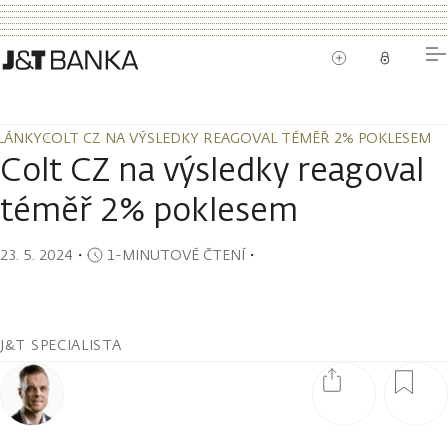
LÁNKY
COLT CZ NA VÝSLEDKY REAGOVAL TÉMĚŘ 2% POKLESEM
LÁNKY
COLT CZ NA VÝSLEDKY REAGOVAL TÉMĚŘ 2% POKLESEM
Colt CZ na výsledky reagoval
téměř 2% poklesem
23. 5. 2024
・
1-MINUTOVÉ ČTENÍ
・
J&T SPECIALISTA