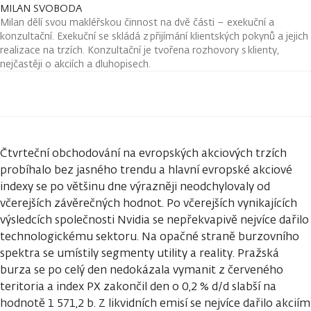
MILAN SVOBODA
Milan dělí svou makléřskou činnost na dvě části – exekuční a
konzultační. Exekuční se skládá z přijímání klientských pokynů a jejich
realizace na trzích. Konzultační je tvořena rozhovory s klienty,
nejčastěji o akciích a dluhopisech.
Čtvrteční obchodování na evropských akciových trzích
probíhalo bez jasného trendu a hlavní evropské akciové
indexy se po většinu dne výrazněji neodchylovaly od
včerejších závěrečných hodnot. Po včerejších vynikajících
výsledcích společnosti Nvidia se nepřekvapivě nejvíce dařilo
technologickému sektoru. Na opačné straně burzovního
spektra se umístily segmenty utility a reality. Pražská
burza se po celý den nedokázala vymanit z červeného
teritoria a index PX zakončil den o 0,2 % d/d slabší na
hodnotě 1 571,2 b. Z likvidních emisí se nejvíce dařilo akciím