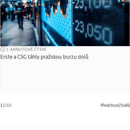
1-MINUTOVÉ ČTENÍ
Erste a CSG táhly pražskou burzu dolů
1
/
168
Předchozí
/
Další