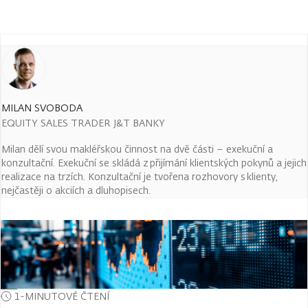
MILAN SVOBODA
EQUITY SALES TRADER J&T BANKY
Milan dělí svou makléřskou činnost na dvě části – exekuční a
konzultační. Exekuční se skládá z přijímání klientských pokynů a jejich
realizace na trzích. Konzultační je tvořena rozhovory s klienty,
nejčastěji o akciích a dluhopisech.
1-MINUTOVÉ ČTENÍ