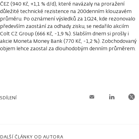
ČEZ (940 Kč, +1,1 % d/d), které navázaly na proražení
důležité technické rezistence na 200denním klouzavém
průměru. Po oznámení výsledků za 1Q24, kde rezonovalo
především zaostání za odhady zisku, se nedařilo akciím
Colt CZ Group (666 Kč, -1,9 %). Slabším dnem si prošly i
akcie Moneta Money Bank (770 Kč, -1,2 %). Zobchodovaný
objem lehce zaostal za dlouhodobým denním průměrem.
SDÍLENÍ
DALŠÍ ČLÁNKY OD AUTORA