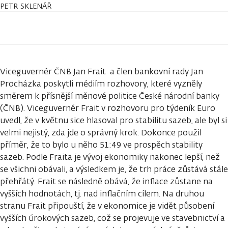
PETR SKLENÁŘ
Viceguvernér ČNB Jan Frait a člen bankovní rady Jan
Procházka poskytli médiím rozhovory, které vyzněly
směrem k přísnější měnové politice České národní banky
(ČNB). Viceguvernér Frait v rozhovoru pro týdeník Euro
uvedl, že v květnu sice hlasoval pro stabilitu sazeb, ale byl si
velmi nejistý, zda jde o správný krok. Dokonce použil
příměr, že to bylo u něho 51:49 ve prospěch stability
sazeb. Podle Fraita je vývoj ekonomiky nakonec lepší, než
se všichni obávali, a výsledkem je, že trh práce zůstává stále
přehřátý. Frait se následně obává, že inflace zůstane na
vyšších hodnotách, tj. nad inflačním cílem. Na druhou
stranu Frait připouští, že v ekonomice je vidět působení
vyšších úrokových sazeb, což se projevuje ve stavebnictví a