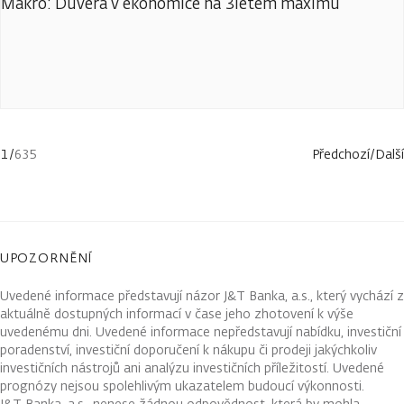
Makro: Důvěra v ekonomice na 3letém maximu
1
/
635
Předchozí
/
Další
UPOZORNĚNÍ
Uvedené informace představují názor J&T Banka, a.s., který vychází z
aktuálně dostupných informací v čase jeho zhotovení k výše
uvedenému dni. Uvedené informace nepředstavují nabídku, investiční
poradenství, investiční doporučení k nákupu či prodeji jakýchkoliv
investičních nástrojů ani analýzu investičních příležitostí. Uvedené
prognózy nejsou spolehlivým ukazatelem budoucí výkonnosti.
J&T Banka, a.s., nenese žádnou odpovědnost, která by mohla