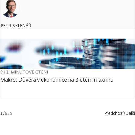
PETR SKLENÁŘ
1-MINUTOVÉ ČTENÍ
Makro: Důvěra v ekonomice na 3letém maximu
1
/
635
Předchozí
/
Další