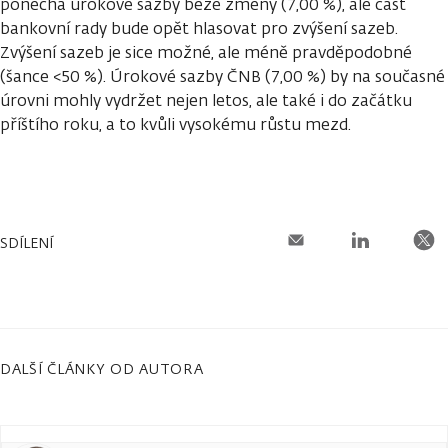
ponechá úrokové sazby beze změny (7,00 %), ale část
bankovní rady bude opět hlasovat pro zvýšení sazeb.
Zvýšení sazeb je sice možné, ale méně pravděpodobné
(šance <50 %). Úrokové sazby ČNB (7,00 %) by na současné
úrovni mohly vydržet nejen letos, ale také i do začátku
příštího roku, a to kvůli vysokému růstu mezd.
SDÍLENÍ
DALŠÍ ČLÁNKY OD AUTORA