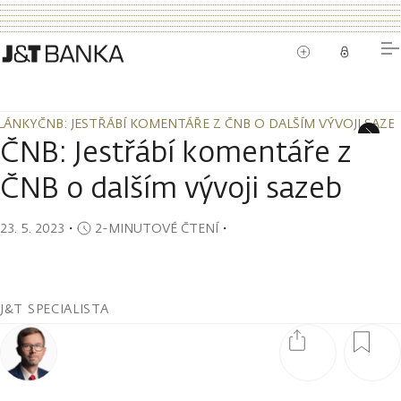
LÁNKY
ČNB: JESTŘÁBÍ KOMENTÁŘE Z ČNB O DALŠÍM VÝVOJI SAZE
LÁNKY
ČNB: JESTŘÁBÍ KOMENTÁŘE Z ČNB O DALŠÍM VÝVOJI SAZE
ČNB: Jestřábí komentáře z
ČNB o dalším vývoji sazeb
23. 5. 2023
・
2-MINUTOVÉ ČTENÍ
・
J&T SPECIALISTA