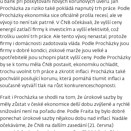
u bank při poskytování nových korunových úvěrů. Jan
Procházka za riziko také pokládá napnutý trh práce. Podle
Procházky ekonomika sice oficiálně prošla recesí, ale ve
vývoji to není tak patrné. V ČNB očekávali, že vyšší ceny
energií zatlačí firmy k investicím a vyšší efektivitě, což
trošku uvolní trh práce. Ale tento vývoj nenastal, protože
firmy i domácnosti zadotovala vláda. Podle Procházky jsou
firmy v dobré kondici, ziskové marže jsou velké a
spotřebitelé jsou schopni platit vyšší ceny. Podle Procházky
by se k tomu měla ČNB postavit, ekonomiku ochladit,
trochu uvolnit trh práce a zkrotit inflaci. Procházka také
pochválil posilující korunu, která pomáhá tlumit inflaci a
současně vytváří tlak na růst konkurenceschopnosti.
Frait i Procházka se shodli na tom, že úrokové sazby by
měly zůstat v české ekonomice delší dobu zvýšené a rychlé
snižování není na pořadu dne. Podle Fraita by bylo dobré
ponechat úrokové sazby nějakou dobu nad inflací. Nadále
očekáváme, že ČNB na dalším zasedání (21. června)