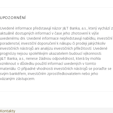
UPOZORNĚNÍ
Uvedené informace představují názor J&T Banka, a.s., který vychází z
aktuálně dostupných informací v čase jeho zhotovení k výše
uvedenému dni. Uvedené informace nepředstavují nabídku, investiční
poradenství, investiční doporučení k nákupu či prodeji jakýchkoliv
investičních nástrojů ani analýzu investičních příležitostí. Uvedené
prognózy nejsou spolehlivým ukazatelem budoucí výkonnosti.
J&T Banka, a.s., nenese žádnou odpovědnost, která by mohla
vzniknout v důsledku použití informací uvedených v tomto
materiálu. O případné vhodnosti investičních nástrojů se poraďte se
svým bankéřem, investičním zprostředkovatelem nebo jeho
vázaným zástupcem.
Kontakty