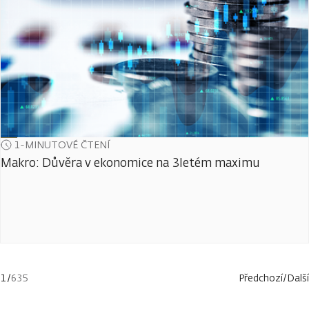
1-MINUTOVÉ ČTENÍ
Makro: Důvěra v ekonomice na 3letém maximu
1
/
635
Předchozí
/
Další