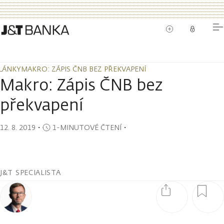
LÁNKY
MAKRO: ZÁPIS ČNB BEZ PŘEKVAPENÍ
LÁNKY
MAKRO: ZÁPIS ČNB BEZ PŘEKVAPENÍ
Makro: Zápis ČNB bez
překvapení
12. 8. 2019
・
1-MINUTOVÉ ČTENÍ
・
J&T SPECIALISTA