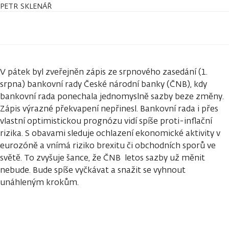
PETR SKLENÁŘ
V pátek byl zveřejněn zápis ze srpnového zasedání (1.
srpna) bankovní rady České národní banky (ČNB), kdy
bankovní rada ponechala jednomyslně sazby beze změny.
Zápis výrazné překvapení nepřinesl. Bankovní rada i přes
vlastní optimistickou prognózu vidí spíše proti-inflační
rizika. S obavami sleduje ochlazení ekonomické aktivity v
eurozóně a vnímá riziko brexitu či obchodních sporů ve
světě. To zvyšuje šance, že ČNB letos sazby už měnit
nebude. Bude spíše vyčkávat a snažit se vyhnout
unáhleným krokům.