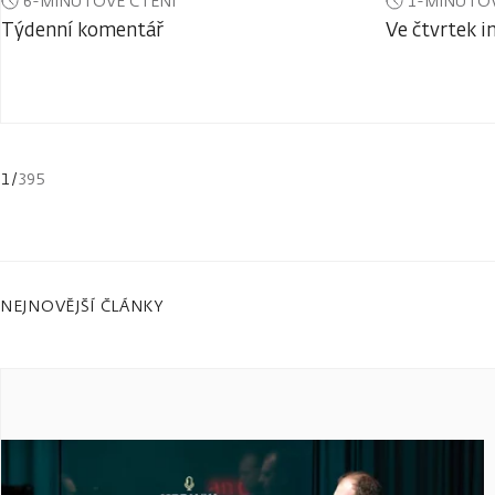
6-MINUTOVÉ ČTENÍ
1-MINUTOV
Týdenní komentář
Ve čtvrtek i
1
/
395
NEJNOVĚJŠÍ ČLÁNKY