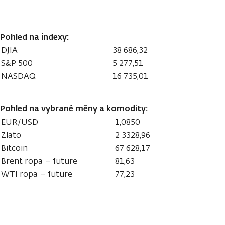
Pohled na indexy:
DJIA
38 686,32
S&P 500
5 277,51
NASDAQ
16 735,01
Pohled na vybrané měny a komodity:
EUR/USD
1,0850
Zlato
2 3328,96
Bitcoin
67 628,17
Brent ropa – future
81,63
WTI ropa – future
77,23