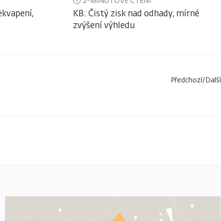
2-MINUTOVÉ ČTENÍ
ekvapení,
KB: Čistý zisk nad odhady, mírné
zvýšení výhledu
Předchozí
/
Další