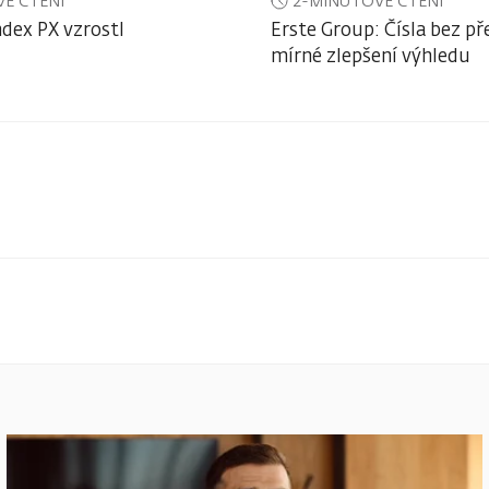
É ČTENÍ
2-MINUTOVÉ ČTENÍ
ndex PX vzrostl
Erste Group: Čísla bez př
mírné zlepšení výhledu