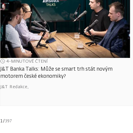
4-MINUTOVÉ ČTENÍ
J&T Banka Talks: Může se smart trh stát novým
motorem české ekonomiky?
J&T Redakce
,
1
/
397