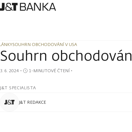
LÁNKY
SOUHRN OBCHODOVÁNÍ V USA
LÁNKY
SOUHRN OBCHODOVÁNÍ V USA
Souhrn obchodován
3. 6. 2024
・
1-MINUTOVÉ ČTENÍ
・
J&T SPECIALISTA
J&T REDAKCE