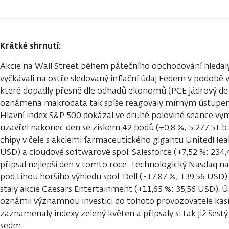
Krátké shrnutí:
Akcie na Wall Street během pátečního obchodování hledaly 
vyčkávali na ostře sledovaný inflační údaj Fedem v podobě 
které dopadly přesně dle odhadů ekonomů (PCE jádrový defl
oznámená makrodata tak spíše reagovaly mírným ústupem
Hlavní index S&P 500 dokázal ve druhé polovině seance vym
uzavřel nakonec den se ziskem 42 bodů (+0,8 %; 5 277,51 b.).
chipy v čele s akciemi farmaceutického gigantu UnitedHeal
USD) a cloudové softwarové spol. Salesforce (+7,52 %; 234,
připsal nejlepší den v tomto roce. Technologický Nasdaq n
pod tíhou horšího výhledu spol. Dell (-17,87 %; 139,56 USD
staly akcie Caesars Entertainment (+11,65 %; 35,56 USD). Ú
oznámil významnou investici do tohoto provozovatele kasín
zaznamenaly indexy zelený květen a připsaly si tak již šest
sedm.