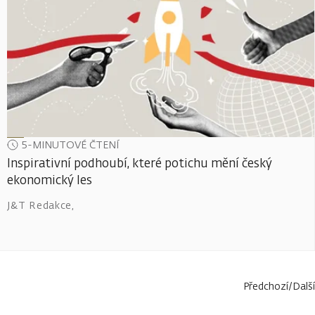
5-MINUTOVÉ ČTENÍ
Inspirativní podhoubí, které potichu mění český
ekonomický les
J&T Redakce
,
Předchozí
/
Další