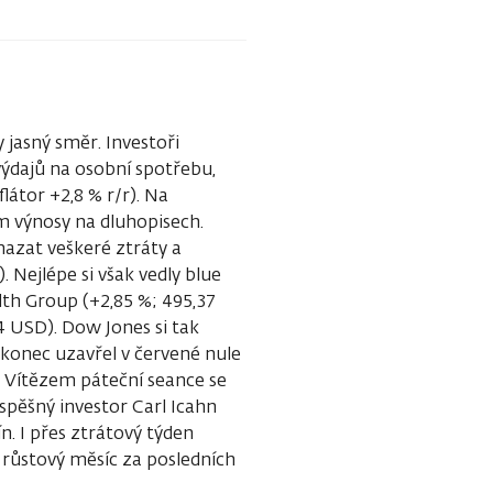
jasný směr. Investoři
výdajů na osobní spotřebu,
átor +2,8 % r/r). Na
 výnosy na dluhopisech.
azat veškeré ztráty a
 Nejlépe si však vedly blue
th Group (+2,85 %; 495,37
4 USD). Dow Jones si tak
akonec uzavřel v červené nule
). Vítězem páteční seance se
spěšný investor Carl Icahn
. I přes ztrátový týden
ý růstový měsíc za posledních