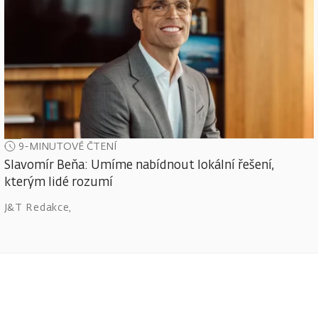
9-MINUTOVÉ ČTENÍ
Slavomír Beňa: Umíme nabídnout lokální řešení,
kterým lidé rozumí
J&T Redakce
,