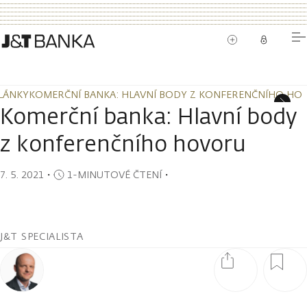
LÁNKY
KOMERČNÍ BANKA: HLAVNÍ BODY Z KONFERENČNÍHO HO
LÁNKY
KOMERČNÍ BANKA: HLAVNÍ BODY Z KONFERENČNÍHO HO
Komerční banka: Hlavní body
z konferenčního hovoru
7. 5. 2021
・
1-MINUTOVÉ ČTENÍ
・
J&T SPECIALISTA