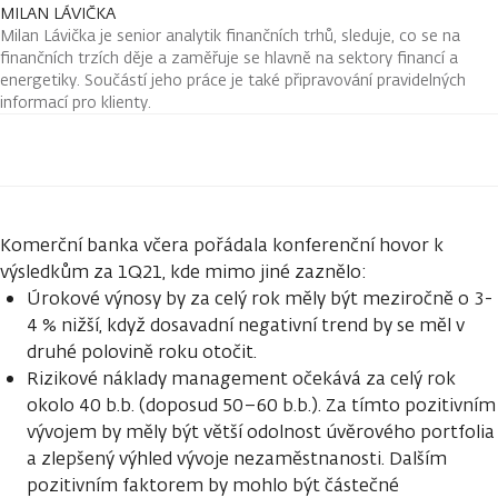
MILAN LÁVIČKA
Milan Lávička je senior analytik finančních trhů, sleduje, co se na
finančních trzích děje a zaměřuje se hlavně na sektory financí a
energetiky. Součástí jeho práce je také připravování pravidelných
informací pro klienty.
Komerční banka včera pořádala konferenční hovor k
výsledkům za 1Q21, kde mimo jiné zaznělo:
Úrokové výnosy by za celý rok měly být meziročně o 3-
4 % nižší, když dosavadní negativní trend by se měl v
druhé polovině roku otočit.
Rizikové náklady management očekává za celý rok
okolo 40 b.b. (doposud 50–60 b.b.). Za tímto pozitivním
vývojem by měly být větší odolnost úvěrového portfolia
a zlepšený výhled vývoje nezaměstnanosti. Dalším
pozitivním faktorem by mohlo být částečné