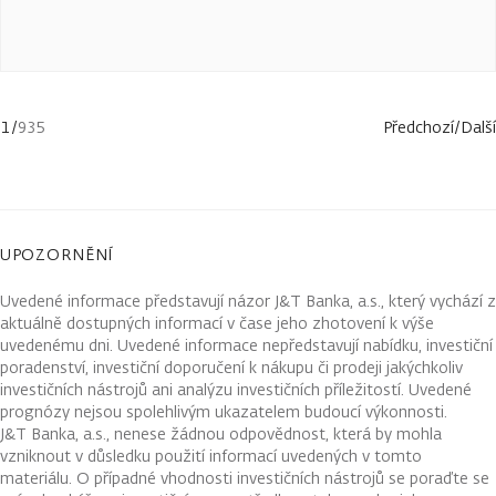
1
/
935
Předchozí
/
Další
UPOZORNĚNÍ
Uvedené informace představují názor J&T Banka, a.s., který vychází z
aktuálně dostupných informací v čase jeho zhotovení k výše
uvedenému dni. Uvedené informace nepředstavují nabídku, investiční
poradenství, investiční doporučení k nákupu či prodeji jakýchkoliv
investičních nástrojů ani analýzu investičních příležitostí. Uvedené
prognózy nejsou spolehlivým ukazatelem budoucí výkonnosti.
J&T Banka, a.s., nenese žádnou odpovědnost, která by mohla
vzniknout v důsledku použití informací uvedených v tomto
materiálu. O případné vhodnosti investičních nástrojů se poraďte se