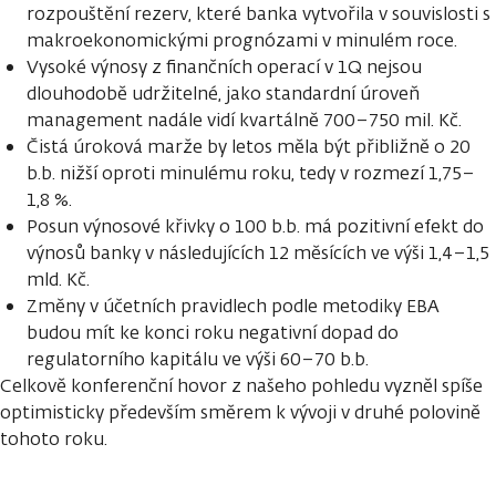
rozpouštění rezerv, které banka vytvořila v souvislosti s
makroekonomickými prognózami v minulém roce.
Vysoké výnosy z finančních operací v 1Q nejsou
dlouhodobě udržitelné, jako standardní úroveň
management nadále vidí kvartálně 700–750 mil. Kč.
Čistá úroková marže by letos měla být přibližně o 20
b.b. nižší oproti minulému roku, tedy v rozmezí 1,75–
1,8 %.
Posun výnosové křivky o 100 b.b. má pozitivní efekt do
výnosů banky v následujících 12 měsících ve výši 1,4–1,5
mld. Kč.
Změny v účetních pravidlech podle metodiky EBA
budou mít ke konci roku negativní dopad do
regulatorního kapitálu ve výši 60–70 b.b.
Celkově konferenční hovor z našeho pohledu vyzněl spíše
optimisticky především směrem k vývoji v druhé polovině
tohoto roku.