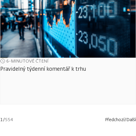
6-MINUTOVÉ ČTENÍ
Pravidelný týdenní komentář k trhu
1
/
554
Předchozí
/
Další