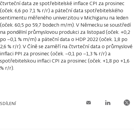
čtvrteční data ze spotřebitelské inflace CPI za prosinec
(oček. 6,6 po 7,1 % r/r) a páteční data spotřebitelského
sentimentu měřeného univerzitou v Michiganu na leden
(oček. 60,5 po 59,7 bodech m/m). V Německu se soustředí
na pondělní průmyslovou produkci za listopad (oček. +0,2
po −0,1 % m/m) a páteční data o HDP 2022 (oček. 1,8 po
2,6 % r/r). V Číně se zaměří na čtvrteční data o průmyslové
inflaci PPI za prosinec (oček. −0,1 po −1,3 % r/r) a
spotřebitelskou inflaci CPI za prosinec (oček. +1,8 po +1,6
% r/r).
SDÍLENÍ