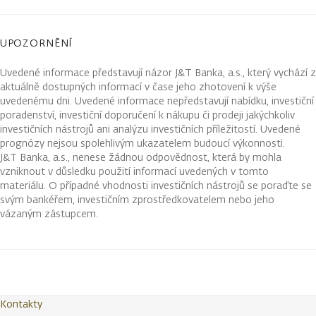
UPOZORNĚNÍ
Uvedené informace představují názor J&T Banka, a.s., který vychází z
aktuálně dostupných informací v čase jeho zhotovení k výše
uvedenému dni. Uvedené informace nepředstavují nabídku, investiční
poradenství, investiční doporučení k nákupu či prodeji jakýchkoliv
investičních nástrojů ani analýzu investičních příležitostí. Uvedené
prognózy nejsou spolehlivým ukazatelem budoucí výkonnosti.
J&T Banka, a.s., nenese žádnou odpovědnost, která by mohla
vzniknout v důsledku použití informací uvedených v tomto
materiálu. O případné vhodnosti investičních nástrojů se poraďte se
svým bankéřem, investičním zprostředkovatelem nebo jeho
vázaným zástupcem.
Kontakty