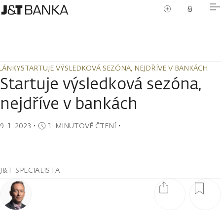
LÁNKY
STARTUJE VÝSLEDKOVÁ SEZÓNA, NEJDŘÍVE V BANKÁCH
LÁNKY
STARTUJE VÝSLEDKOVÁ SEZÓNA, NEJDŘÍVE V BANKÁCH
Startuje výsledková sezóna,
nejdříve v bankách
9. 1. 2023
・
1-MINUTOVÉ ČTENÍ
・
J&T SPECIALISTA