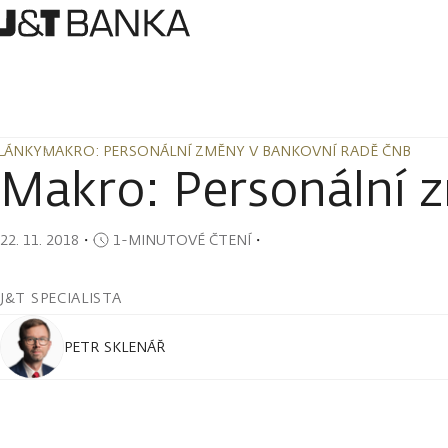
LÁNKY
MAKRO: PERSONÁLNÍ ZMĚNY V BANKOVNÍ RADĚ ČNB
LÁNKY
MAKRO: PERSONÁLNÍ ZMĚNY V BANKOVNÍ RADĚ ČNB
Makro: Personální 
22. 11. 2018
・
1-MINUTOVÉ ČTENÍ
・
J&T SPECIALISTA
PETR SKLENÁŘ