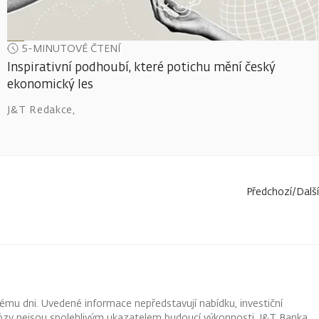
5-MINUTOVÉ ČTENÍ
Inspirativní podhoubí, které potichu mění český
ekonomický les
J&T Redakce
,
Předchozí
/
Další
ému dni. Uvedené informace nepředstavují nabídku, investiční
ognózy nejsou spolehlivým ukazatelem budoucí výkonnosti. J&T Banka,