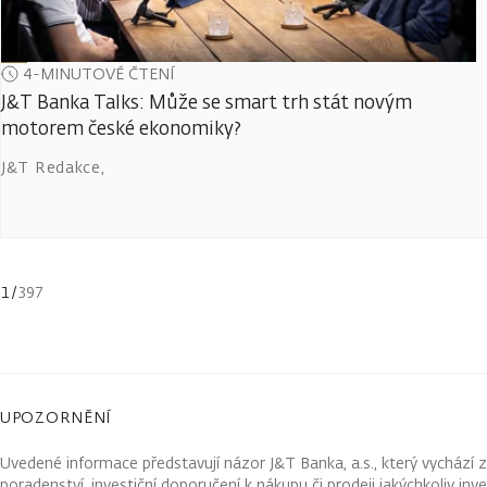
4-MINUTOVÉ ČTENÍ
J&T Banka Talks: Může se smart trh stát novým
motorem české ekonomiky?
J&T Redakce
,
1
/
397
UPOZORNĚNÍ
Uvedené informace představují názor J&T Banka, a.s., který vychází 
poradenství, investiční doporučení k nákupu či prodeji jakýchkoliv in