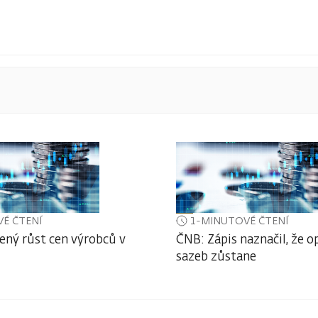
É ČTENÍ
1-MINUTOVÉ ČTENÍ
ený růst cen výrobců v
ČNB: Zápis naznačil, že o
sazeb zůstane