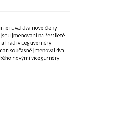
 jmenoval dva nové členy
jsou jmenovaní na šestileté
 nahradí viceguvernéry
man současně jmenoval dva
zkého novými vicegurnéry