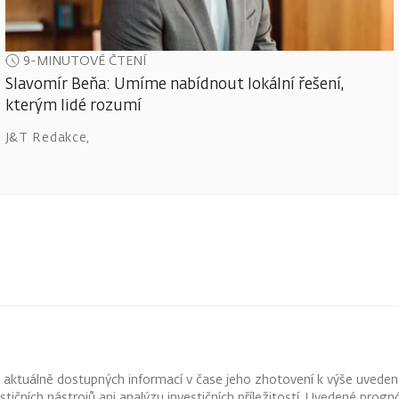
9-MINUTOVÉ ČTENÍ
Slavomír Beňa: Umíme nabídnout lokální řešení,
kterým lidé rozumí
J&T Redakce
,
z aktuálně dostupných informací v čase jeho zhotovení k výše uveden
vestičních nástrojů ani analýzu investičních příležitostí. Uvedené pr