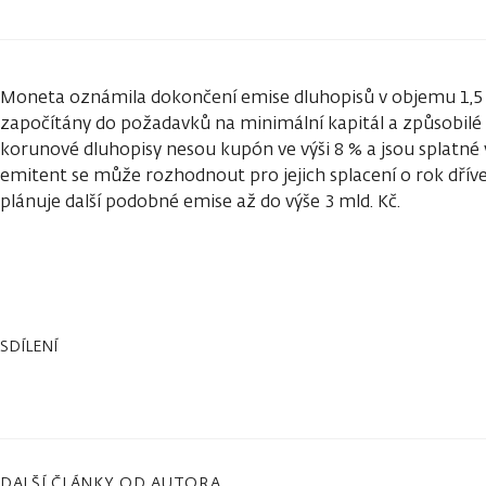
Moneta oznámila dokončení emise dluhopisů v objemu 1,5 m
započítány do požadavků na minimální kapitál a způsobil
korunové dluhopisy nesou kupón ve výši 8 % a jsou splatné 
emitent se může rozhodnout pro jejich splacení o rok dřív
plánuje další podobné emise až do výše 3 mld. Kč.
SDÍLENÍ
DALŠÍ ČLÁNKY OD AUTORA