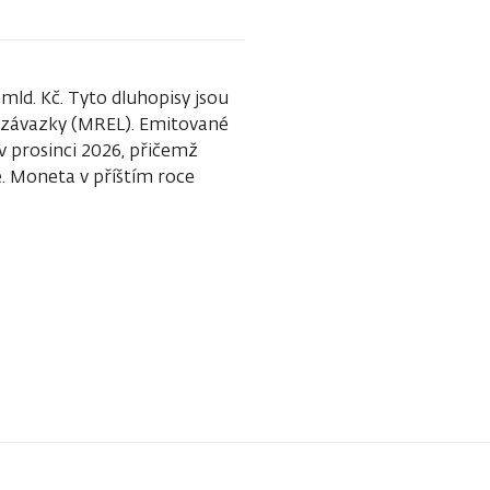
ld. Kč. Tyto dluhopisy jsou
é závazky (MREL). Emitované
v prosinci 2026, přičemž
e. Moneta v příštím roce