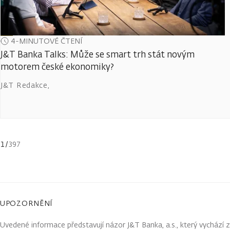
4-MINUTOVÉ ČTENÍ
J&T Banka Talks: Může se smart trh stát novým
motorem české ekonomiky?
J&T Redakce
,
1
/
397
UPOZORNĚNÍ
Uvedené informace představují názor J&T Banka, a.s., který vychází 