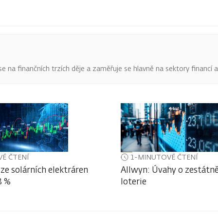
o se na finančních trzích děje a zaměřuje se hlavně na sektory financí 
É ČTENÍ
1-MINUTOVÉ ČTENÍ
ze solárních elektráren
Allwyn: Úvahy o zestátně
3 %
loterie