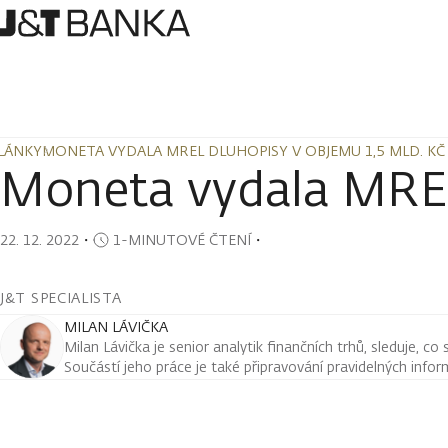
LÁNKY
MONETA VYDALA MREL DLUHOPISY V OBJEMU 1,5 MLD. KČ
LÁNKY
MONETA VYDALA MREL DLUHOPISY V OBJEMU 1,5 MLD. KČ
Moneta vydala MREL
22. 12. 2022
・
1-MINUTOVÉ ČTENÍ
・
J&T SPECIALISTA
MILAN LÁVIČKA
Milan Lávička je senior analytik finančních trhů, sleduje, co
Součástí jeho práce je také připravování pravidelných infor