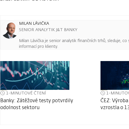
MILAN LÁVIČKA
SENIOR ANALYTIK J&T BANKY
Milan Lávička je senior analytik finančních trhů, sleduje, c
informací pro klienty.
1-MINUTOVÉ ČTENÍ
1-MINUTOV
Banky: Zátěžové testy potvrdily
ČEZ: Výroba 
odolnost sektoru
vzrostla o 1